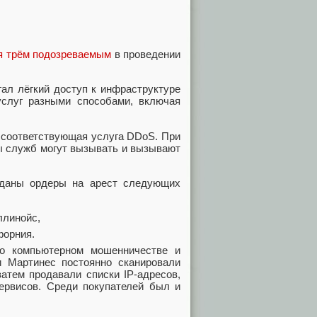
я трём подозреваемым
в проведении
гал лёгкий доступ к инфраструктуре
услуг разными способами, включая
 соответствующая услуга DDoS. При
ы служб могут вызывать и вызывают
ыданы ордеры на арест следующих
ллинойс,
форния.
о компьютерном мошенничестве и
 и Мартинес постоянно сканировали
затем продавали списки IP-адресов,
сервисов. Среди покупателей был и