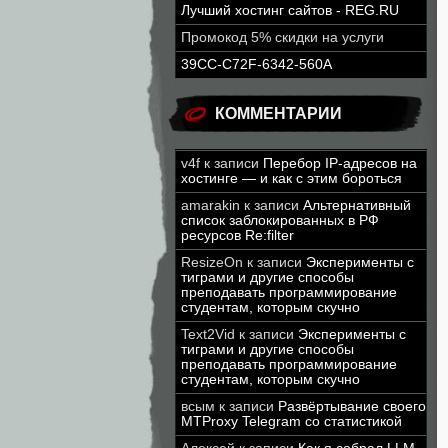
Лучший хостинг сайтов - REG.RU
Промокод 5% скидки на услуги
39CC-C72F-6342-560A
КОММЕНТАРИИ
v4f
к записи
Перебор IP-адресов на
хостинге — и как с этим бороться
amarakin
к записи
Альтернативный
список заблокированных в РФ
ресурсов Re:filter
ResizeOn
к записи
Эксперименты с
тиграми и другие способы
преподавать программирование
студентам, которым скучно
Text2Vid
к записи
Эксперименты с
тиграми и другие способы
преподавать программирование
студентам, которым скучно
всым
к записи
Развёртывание своего
MTProxy Telegram со статистикой