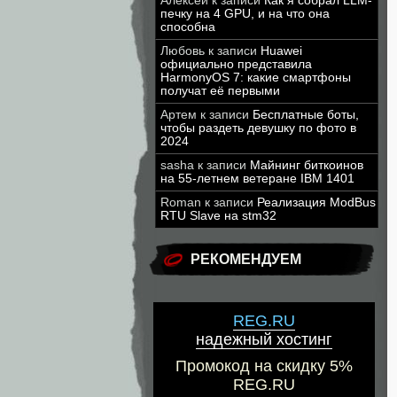
Алексей
к записи
Как я собрал LLM-
печку на 4 GPU, и на что она
способна
Любовь
к записи
Huawei
официально представила
HarmonyOS 7: какие смартфоны
получат её первыми
Артем
к записи
Бесплатные боты,
чтобы раздеть девушку по фото в
2024
sasha
к записи
Майнинг биткоинов
на 55-летнем ветеране IBM 1401
Roman
к записи
Реализация ModBus
RTU Slave на stm32
РЕКОМЕНДУЕМ
REG.RU
надежный хостинг
Промокод на скидку 5%
REG.RU