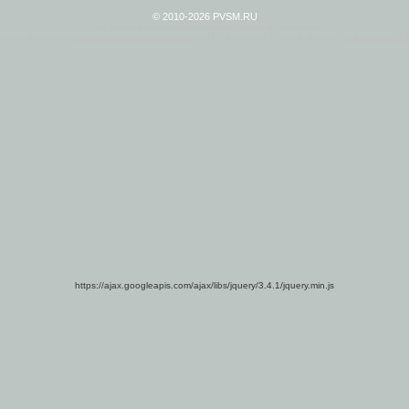
© 2010-2026 PVSM.RU
Все права на материалы принадлежат их авторам.
сайта являются
архивные копии материалов
по ИТ тематике Рунета, взятые
из открытых и 
https://ajax.googleapis.com/ajax/libs/jquery/3.4.1/jquery.min.js