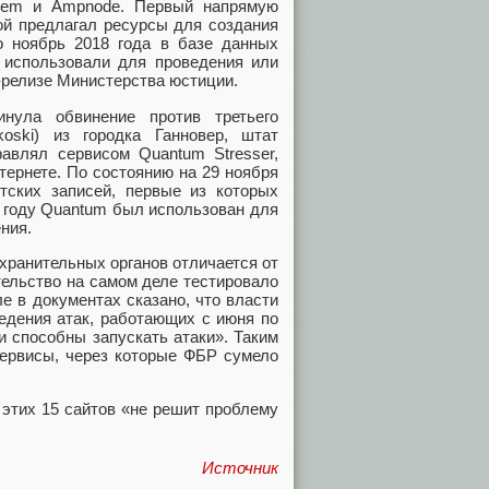
hem и Ampnode. Первый напрямую
ой предлагал ресурсы для создания
о ноябрь 2018 года в базе данных
 использовали для проведения или
-релизе Министерства юстиции.
нула обвинение против третьего
oski) из городка Ганновер, штат
равлял сервисом Quantum Stresser,
тернете. По состоянию на 29 ноября
тских записей, первые из которых
8 году Quantum был использован для
ния.
охранительных органов отличается от
ельство на самом деле тестировало
е в документах сказано, что власти
едения атак, работающих с июня по
и способны запускать атаки». Таким
сервисы, через которые ФБР сумело
 этих 15 сайтов «не решит проблему
Источник