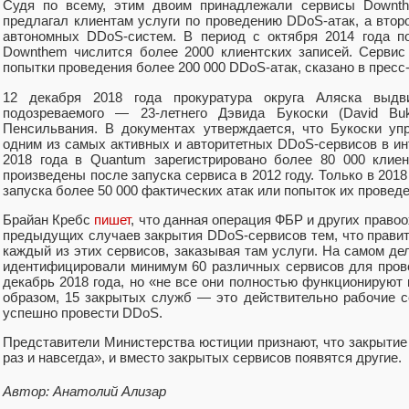
Судя по всему, этим двоим принадлежали сервисы Downt
предлагал клиентам услуги по проведению DDoS-атак, а втор
автономных DDoS-систем. В период с октября 2014 года п
Downthem числится более 2000 клиентских записей. Сервис
попытки проведения более 200 000 DDoS-атак, сказано в пресс
12 декабря 2018 года прокуратура округа Аляска выдви
подозреваемого — 23-летнего Дэвида Букоски (David Buk
Пенсильвания. В документах утверждается, что Букоски уп
одним из самых активных и авторитетных DDoS-сервисов в ин
2018 года в Quantum зарегистрировано более 80 000 клиен
произведены после запуска сервиса в 2012 году. Только в 201
запуска более 50 000 фактических атак или попыток их проведе
Брайан Кребс
пишет
, что данная операция ФБР и других право
предыдущих случаев закрытия DDoS-сервисов тем, что правит
каждый из этих сервисов, заказывая там услуги. На самом дел
идентифицировали минимум 60 различных сервисов для пров
декабрь 2018 года, но «не все они полностью функционируют 
образом, 15 закрытых служб — это действительно рабочие 
успешно провести DDoS.
Представители Министерства юстиции признают, что закрытие
раз и навсегда», и вместо закрытых сервисов появятся другие.
Автор: Анатолий Ализар