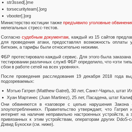
str3ssed[.]me
torsecurityteam[.]org
vbooter[.]org
Министерство юстиции также
предъявило уголовные обвинени
нелегальных стресс-тестов.
Согласно
судебным документам
, каждый из 15 сайтов предла
для проведения атаки, предоставлял возможность оплаты 
биткоин, а тарифы были относительно низкими.
ФБР протестировало каждый сервис. Для этого была заказана
тестировании различных служб ФБР определило, что «эти тип
сбои в работе сетей на всех уровнях».
После проведения расследования 19 декабря 2018 года в
подозреваемых:
Мэтью Гатрел (Matthew Gatrel), 30 лет, Санкт-Чарльз, штат И
Хуан Мартинес (Juan Martinez), 25 лет, Пасадена, штат Кали
Они обвиняются в «заговоре с целью нарушения Закона 
злоупотреблениях». Правительство утверждает, что Гатрел
интернет на наличие неправильно настроенных устройств, а 
привязанных к этим устройствам, операторам других DdoS-
Дэвид Букоски (см. ниже).