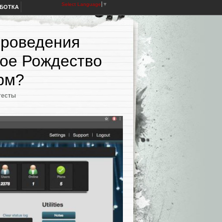
Select Language
▼
АБОТКА
проведения
вое Рождество
рм?
тесты