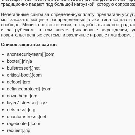
традиционно падают под большой нагрузкой, которую сопрово
Нелегальные сайты за определённую плату предлагали услуги т
мог заказать мощные распределённые атаки типа «отказ в 
сообщает Министерство юстиции, от подобных атак пострадал
и за рубежом, в том числе финансовые учреждения, уни
правительственные системы и различные игровые платформы.
Список закрытых сайтов
anonsecurityteam[.]com
booter[.]ninja
bullstresser[.]net
critical-boot[.]com
defcon[.]pro
defianceprotocol[.]com
downthem[.]org
layer7-stresser[.]xyz
netstress[.]org
quantumstress[.]net
ragebooter[.]com
request[.]rip