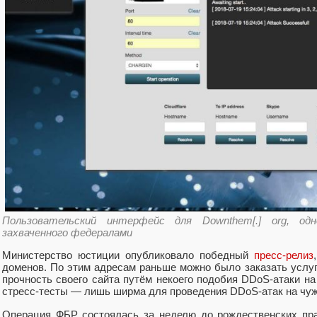
Пользовательский интерфейс для Downthem[.] org, од
захваченного федералами
Министерство юстиции опубликовало победный
пресс-релиз
доменов. По этим адресам раньше можно было заказать услуги
прочность своего сайта путём некоего подобия DDoS-атаки на
стресс-тесты — лишь ширма для проведения DDoS-атак на чуж
Операция ФБР состоялась за неделю до рождественских пра