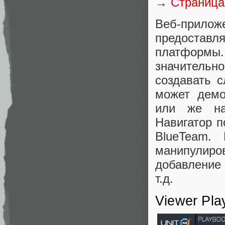
→
Страница
Веб-прило
предоставл
платформы
значитель
создавать 
может демо
или же нао
Навигатор 
BlueTeam.
манипулиров
добавление
т.д.
Viewer Pla