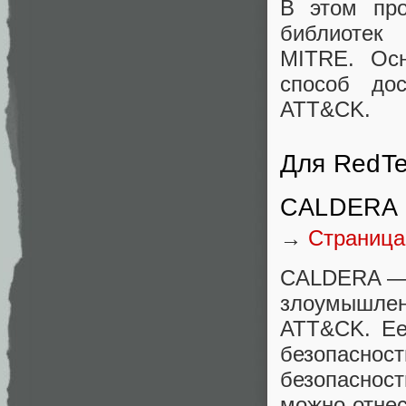
В этом про
библиотек c
MITRE. Осн
способ до
ATT&CK.
Для RedT
CALDERA
→
Страница
CALDERA — 
злоумышле
ATT&CK. Ее
безопасно
безопасност
можно отнест