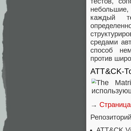
тестов, со
небольшие, 
каждый т
определе
структурир
средами ав
способ не
против широ
ATT&CK-To
→
Страница
Репозитори
ATT&CK Vi