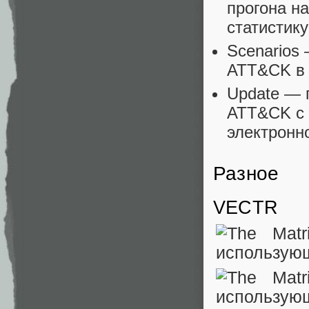
прогона н
статистику
Scenarios
ATT&CK в F
Update — 
ATT&CK с 
электронн
Разное
VECTR