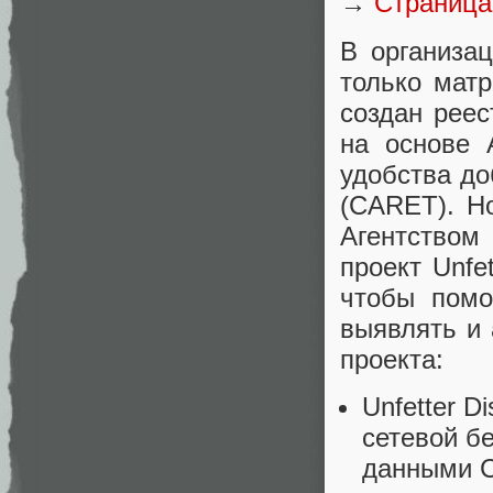
→
Страница
В организа
только мат
создан рее
на основе 
удобства до
(CARET). Но
Агентством
проект Unfe
чтобы помо
выявлять и 
проекта:
Unfetter D
сетевой б
данными Cyb