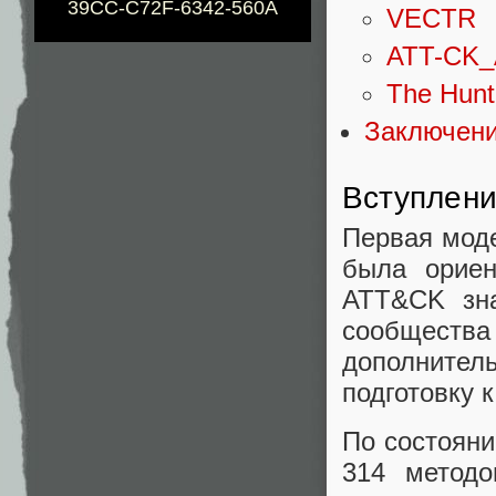
39CC-C72F-6342-560A
VECTR
ATT-CK_A
The Hunt
Заключен
Вступлен
Первая моде
была ориен
ATT&CK зна
сообщества
дополните
подготовку 
По состояни
314 методо