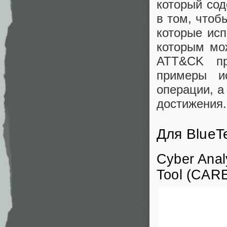
который сод
в том, чтоб
которые исп
которым мо
ATT&CK пр
примеры и
операции, а
достижения.
Для Blue
Cyber Anal
Tool (CARE