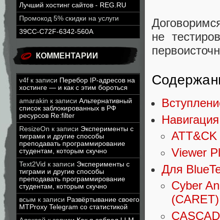
Лучший хостинг сайтов - REG.RU
Промокод 5% скидки на услуги
Договоримс
39CC-C72F-6342-560A
не тестиро
первоисточн
КОММЕНТАРИИ
Содержан
v4f
к записи
Перебор IP-адресов на
хостинге — и как с этим бороться
Вступлени
amarakin
к записи
Альтернативный
список заблокированных в РФ
ресурсов Re:filter
Навигация
ResizeOn
к записи
Эксперименты с
ATT&CK 
тиграми и другие способы
преподавать программирование
Viewer P
студентам, которым скучно
Text2Vid
к записи
Эксперименты с
Для BlueT
тиграми и другие способы
преподавать программирование
Cyber An
студентам, которым скучно
(CARET),
всым
к записи
Развёртывание своего
MTProxy Telegram со статистикой
CASCAD