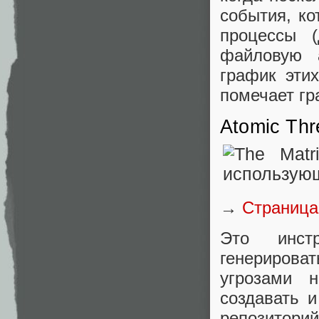
события, ко
процессы (
файловую а
график эти
помечает г
Atomic Thr
→
Страница
Это инстр
генерирова
угрозами 
создавать 
репозитори