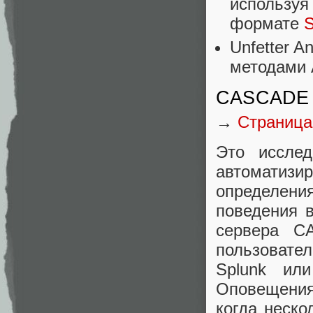
используя
формате
Unfetter A
методами 
CASCADE
→
Страница
Это исслед
автоматиз
определени
поведения в
сервера C
пользовате
Splunk или
Оповещения
когда неск