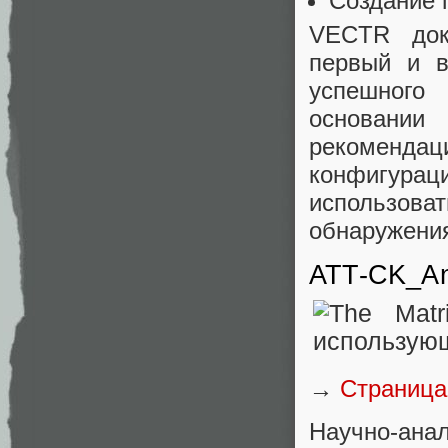
Создание 
VECTR док
первый и в
успешного 
основании
рекоменда
конфигура
использова
обнаружения
ATT-CK_An
→
Страница
Научно-ана