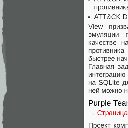
противник
ATT&CK Da
View приз
эмуляции 
качестве н
противника
быстрее нач
Главная зад
интеграцию
на SQLite д
ней можно н
Purple Te
→
Страница
Проект комп