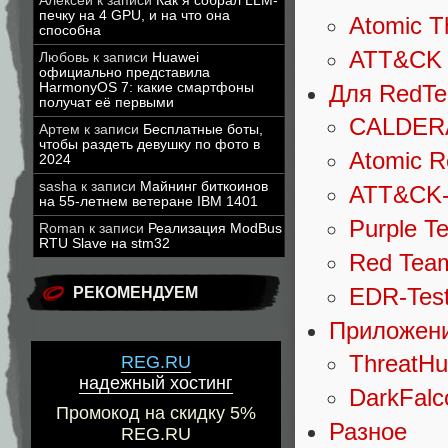
Алексей
к записи
Как я собрал LLM-
печку на 4 GPU, и на что она
Atomic T
способна
ATT&CK P
Любовь
к записи
Huawei
официально представила
Для RedT
HarmonyOS 7: какие смартфоны
получат её первыми
CALDER
Артем
к записи
Бесплатные боты,
чтобы раздеть девушку по фото в
Atomic 
2024
sasha
к записи
Майнинг биткоинов
ATT&CK-
на 55-летнем ветеране IBM 1401
Purple T
Roman
к записи
Реализация ModBus
RTU Slave на stm32
Red Team
EDR-Test
РЕКОМЕНДУЕМ
Приложени
ThreatHu
REG.RU
надежный хостинг
DarkFalc
Промокод на скидку 5%
Разное
REG.RU