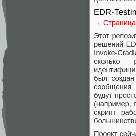
EDR-Testin
→
Страница
Этот репози
решений ED
Invoke-Cra
сколько 
идентифици
был создан 
сообщения 
будут прост
(например, 
скрипт раб
большинств
Проект сейч