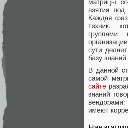
матрицы со
взятия под
Каждая фаз
техник, к
группами 
организаци
сути делает
базу знани
В данной с
самой матр
сайте
разраб
знаний гов
вендорами: п
имеют корре
Навигация