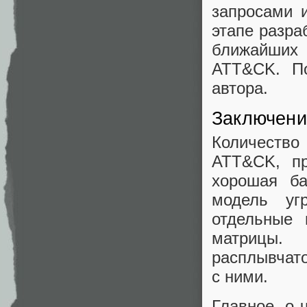
запросами 
этапе разра
ближайших
ATT&CK. П
автора.
Заключени
Количество
ATT&CK, пр
хорошая ба
модель уг
отдельные 
матрицы.
расплывчато
с ними.
Главное, о 