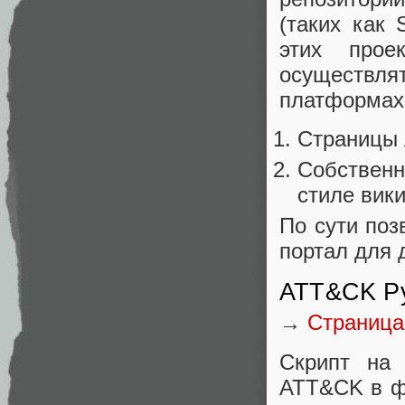
(таких как 
этих прое
осуществля
платформах
Страницы A
Собственн
стиле вик
По сути по
портал для 
ATT&CK Py
→
Страница
Скрипт на
ATT&CK в ф