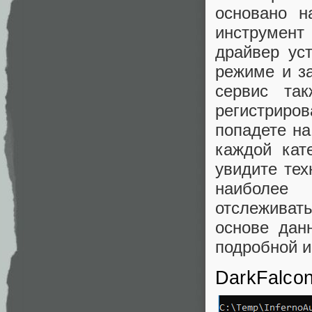
основано 
инструмент
драйвер ус
режиме и за
сервис та
регистриро
попадете на
каждой кат
увидите те
наиболее
отслеживат
основе дан
подробной 
DarkFalcon