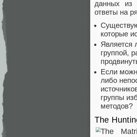
данных из
ответы на р
Существую
которые и
Является 
группой, 
продвинут
Если можн
либо непо
источников
группы из
методов?
The Hunti