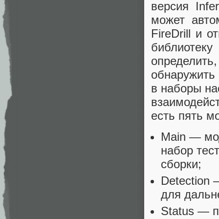
версия Inf
может авто
FireDrill и 
библиотек
определить
обнаружить
в наборы на
взаимодейс
есть пять м
Main — мо
набор тес
сборки;
Detection
для дальн
Status — 