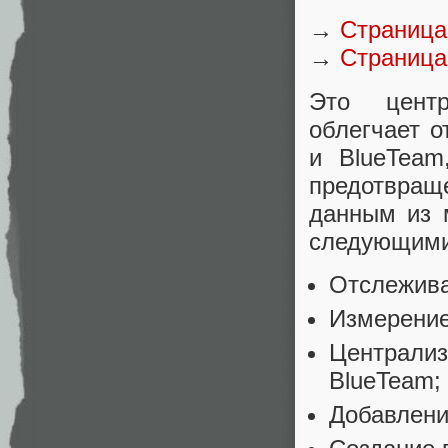
→
Страница 
→
Страница
Это центр
облегчает 
и BlueTeam
предотвращ
данным из 
следующими
Отслежива
Измерение
Централиз
BlueTeam;
Добавлени