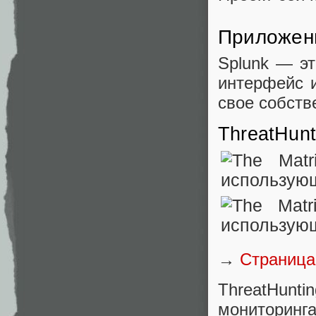
Приложени
Splunk — эт
интерфейс и
свое собств
ThreatHunt
→
Страница
ThreatHunti
мониторинг