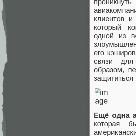
проникнут
авиакомпан
клиентов и
который ко
одной из в
злоумышленн
его кэширо
связи для
образом, п
защититься 
Ещё одна а
которая б
американск