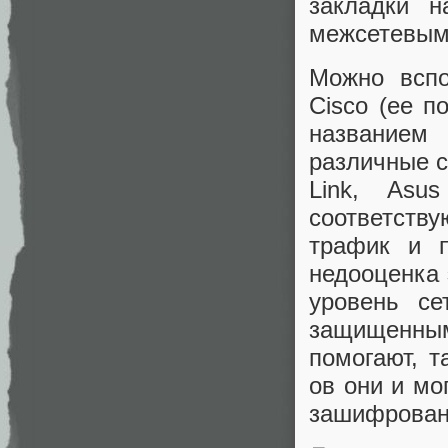
закладки 
межсетевым
Можно всп
Cisco (ее п
названием 
различные с
Link, Asu
соответств
трафик и п
недооценка 
уровень се
защищенным
помогают, т
ов они и мо
зашифрован