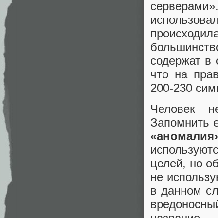
серверам
использов
происход
большинст
содержат в 
что на пра
200-230 сим
Человек н
Запомнить е
«аномалия
используют
целей, но о
не использу
в данном с
вредоносный
название 