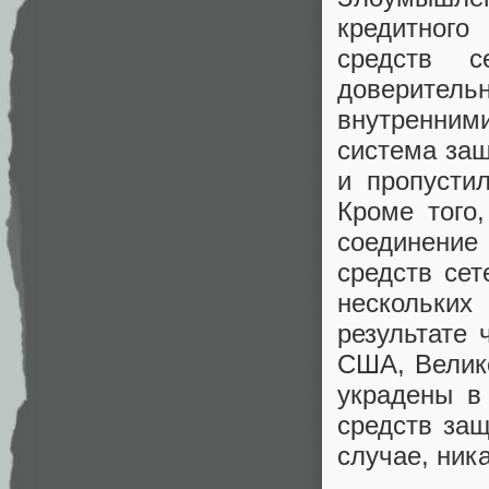
кредитного
средств с
доверите
внутренними
система защ
и пропусти
Кроме того
соединение
средств се
нескольки
результате 
США, Велико
украдены в
средств защ
случае, ник