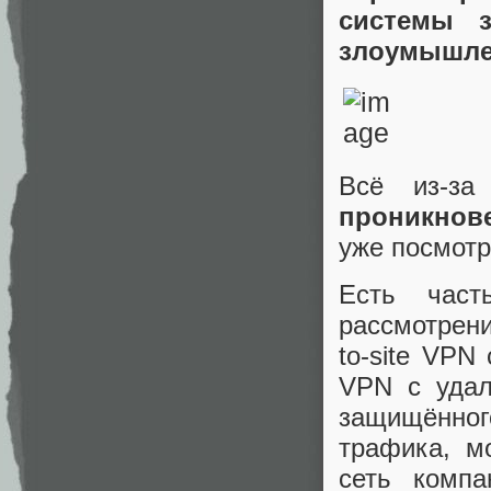
системы з
злоумышлен
Всё из-за
проникнов
уже посмотр
Есть част
рассмотрени
to-site VP
VPN с удал
защищённого
трафика, м
сеть комп