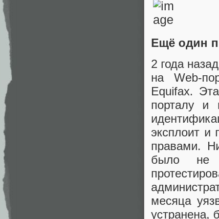
Ещё один 
2 года наза
на Web-по
Equifax. Эт
порталу и 
идентифик
эксплоит и 
правами. Н
было не 
протестиро
администра
месяца уяз
устранена, 