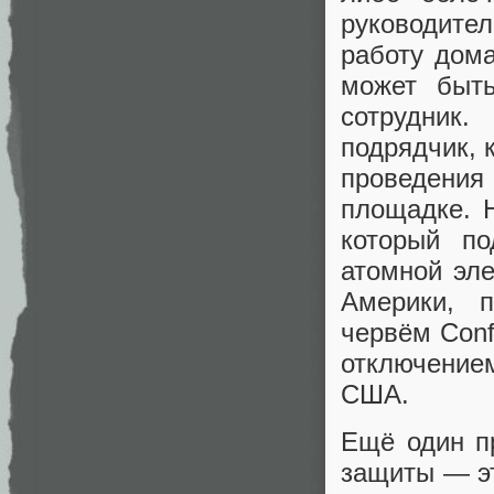
руководите
работу дома
может быт
сотрудник
подрядчик, 
проведени
площадке. Н
который по
атомной эл
Америки, п
червём Conf
отключение
США.
Ещё один п
защиты — эт