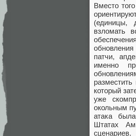
Вместо того
ориентируют
(единицы, 
взломать в
обеспечения
обновления
патчи, апд
именно пр
обновления
разместить 
который зат
уже скомпр
окольным пу
атака был
Штатах Ам
сценариев.