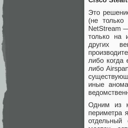
Это решение
(не только 
NetStream —
только на 
других в
производит
либо когда 
либо Airspa
существующ
иные анома
ведомственн
Одним из к
периметра я
отдельный 