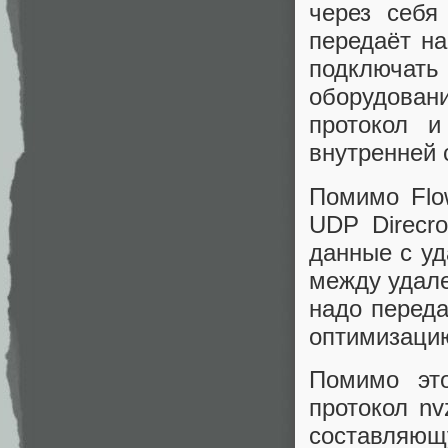
через себя
передаёт на
подключа
оборудован
протокол 
внутренней 
Помимо Flo
UDP Direcr
данные с уд
между удале
надо переда
оптимизацию
Помимо это
протокол nv
составляющу