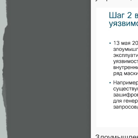
Злоумышл