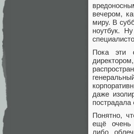
вредоносны
вечером, ка
миру. В суб
ноутбук. Н
специалисто
Пока эти 
директором
распростр
генераль
корпоративн
даже изоли
пострадала 
Понятно, ч
ещё очень 
либо облеч