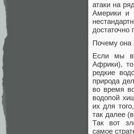
атаки на ря
Америки и 
нестандарт
достаточно 
Почему она 
Если мы в
Африки), т
редкие вод
природа дел
во время во
водопой хищ
их для того
так далее (
Так вот зл
самое страт