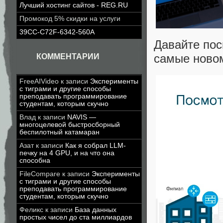
Лучший хостинг сайтов - REG.RU
Промокод 5% скидки на услуги
39CC-C72F-6342-560A
Давайте пос
самые новом
КОММЕНТАРИИ
FreeAIVideo
к записи
Эксперименты
с тиграми и другие способы
преподавать программирование
студентам, которым скучно
Влад
к записи
NAVIS —
многоцелевой быстросборный
беспилотный катамаран
Азат
к записи
Как я собрал LLM-
печку на 4 GPU, и на что она
способна
FileCompare
к записи
Эксперименты
с тиграми и другие способы
преподавать программирование
студентам, которым скучно
Феликс
к записи
База данных
простых чисел до ста миллиардов