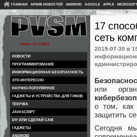
ГЛАВНАЯ
АРХИВ НОВОСТЕЙ
ANDROID
GOOGLE
APPLE
MICROSOF
17 спосо
сеть ком
2019-07-30
в 1
информационн
НОВОСТИ
администрир
ПРОГРАММИРОВАНИЕ
ИНФОРМАЦИОННАЯ БЕЗОПАСНОСТЬ
Безопасно
ЭТО ИНТЕРЕСНО
или орган
НАУЧНО-ПОПУЛЯРНОЕ
кибербезоп
ГАДЖЕТЫ И УСТРОЙСТВА ДЛЯ ГИКОВ
ТЕКУЧКА
о том, как
JAVASCRIPT
защитить себ
DIY ИЛИ СДЕЛАЙ САМ
Сегодня м
ГАДЖЕТЫ
современну
ANDROID