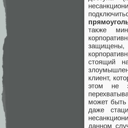
несанкцион
подключить
прямоугол
также мин
корпоративн
защищены,
корпоратив
стоящий н
злоумышлен
клиент, кот
этом не 
перехватыв
может быть 
даже стац
несанкцион
данном случ