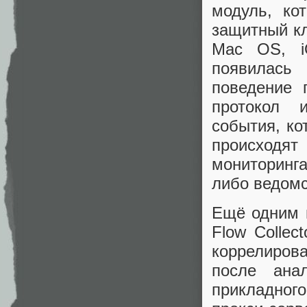
модуль, ко
защитный кл
Mac OS, iO
появилась 
поведение 
протокол 
события, ко
происходят
мониторинг
либо ведомс
Ещё одним 
Flow Collec
коррелирова
после ана
прикладног