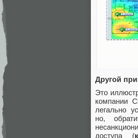
Другой пр
Это иллюстр
компании C
легально у
но, обрат
несанкцион
доступа (