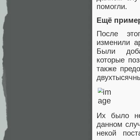
помогли.
Ещё приме
После это
изменили ар
Были доба
которые поз
также предо
двухтысячны
Их было не
данном случ
некой пост