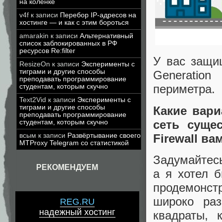
на коленке
v4f
к записи
Перебор IP-адресов на
хостинге — и как с этим бороться
amarakin
к записи
Альтернативный
список заблокированных в РФ
ресурсов Re:filter
У вас защищ
ResizeOn
к записи
Эксперименты с
тиграми и другие способы
Generation
преподавать программирование
периметра.
студентам, которым скучно
Text2Vid
к записи
Эксперименты с
тиграми и другие способы
Какие вар
преподавать программирование
сеть сущес
студентам, которым скучно
Firewall ва
всым
к записи
Развёртывание своего
MTProxy Telegram со статистикой
Задумайтесь
РЕКОМЕНДУЕМ
а я хотел 
продемонс
широко ра
REG.RU
надежный хостинг
квадраты, 