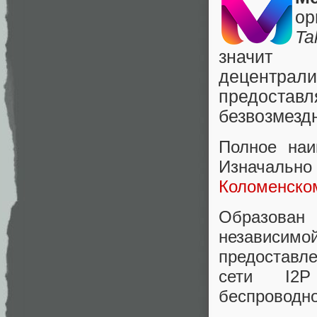
ор
Ta
значит 
децентр
предоста
безвозмезд
Полное наи
Изначаль
Коломенском
Образован
независи
предоставле
сети I2P
беспроводно