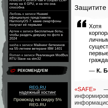
Алексей
к записи
Как я собрал LLM-
печку на 4 GPU, и на что она
Защитите 
способна
Любовь
к записи
Huawei
официально представила
HarmonyOS 7: какие смартфоны
получат её первыми
Хотя 
Артем
к записи
Бесплатные боты,
корпор
чтобы раздеть девушку по фото в
личны
2024
sasha
к записи
Майнинг биткоинов
сущест
на 55-летнем ветеране IBM 1401
первы
Roman
к записи
Реализация ModBus
гражда
RTU Slave на stm32
—
К. 
РЕКОМЕНДУЕМ
REG.RU
«SAFE»
— 
надежный хостинг
информиров
Промокод на скидку 5%
информаци
REG.RU