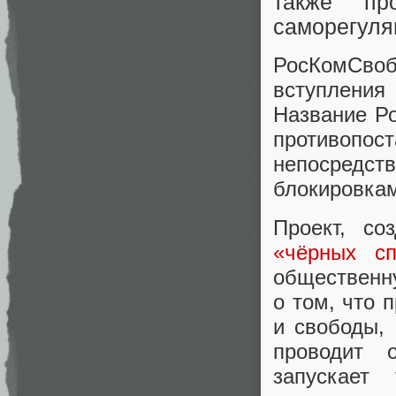
также пр
саморегуля
РосКомСво
вступления
Название Р
противопос
непосредст
блокировкам
Проект, со
«чёрных сп
общественн
о том, что 
и свободы,
проводит 
запускает