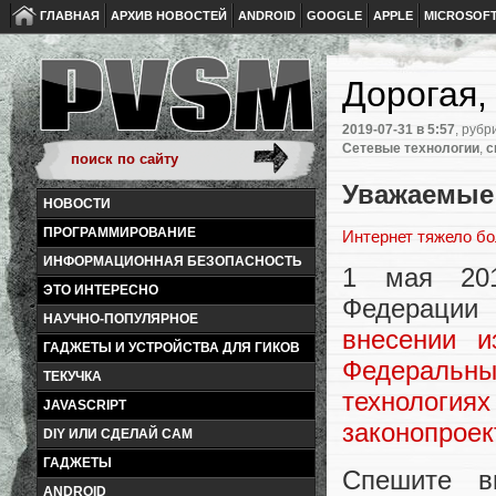
ГЛАВНАЯ
АРХИВ НОВОСТЕЙ
ANDROID
GOOGLE
APPLE
MICROSOF
Дорогая,
2019-07-31
в 5:57
, рубр
Сетевые технологии
,
с
Уважаемые 
НОВОСТИ
ПРОГРАММИРОВАНИЕ
Интернет
тяжело
бо
ИНФОРМАЦИОННАЯ БЕЗОПАСНОСТЬ
1 мая 201
ЭТО ИНТЕРЕСНО
Федерации
НАУЧНО-ПОПУЛЯРНОЕ
внесении 
ГАДЖЕТЫ И УСТРОЙСТВА ДЛЯ ГИКОВ
Федеральн
ТЕКУЧКА
технология
JAVASCRIPT
законопроек
DIY ИЛИ СДЕЛАЙ САМ
ГАДЖЕТЫ
Спешите в
ANDROID