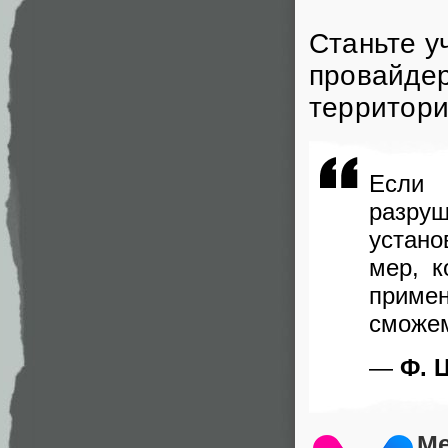
Станьте у
провайдер
территори
Если
разру
устано
мер, 
приме
сможем
—
Ф. 
M