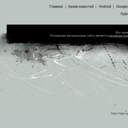
Главная
|
Архив новостей
|
Android
|
Google
Пуб
Все пра
Основными материалами сайта являются
архивные ко
https://ajax.