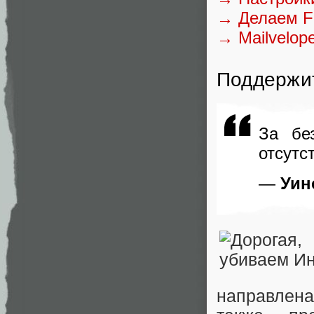
→ Делаем F
→ Mailvelop
Поддержи
За бе
отсутс
—
Уин
направлена