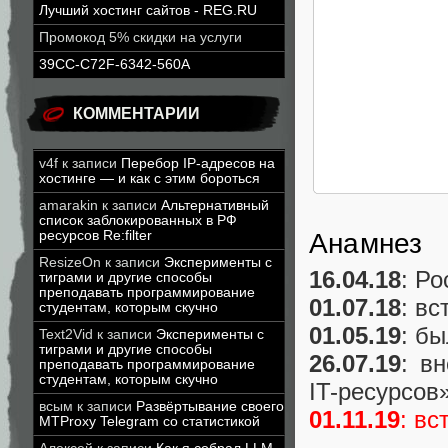
Лучший хостинг сайтов - REG.RU
Промокод 5% скидки на услуги
39CC-C72F-6342-560A
КОММЕНТАРИИ
v4f
к записи
Перебор IP-адресов на
хостинге — и как с этим бороться
amarakin
к записи
Альтернативный
список заблокированных в РФ
Анамнез
ресурсов Re:filter
ResizeOn
к записи
Эксперименты с
16.04.18
: Р
тиграми и другие способы
преподавать программирование
01.07.18
: вс
студентам, которым скучно
01.05.19
: б
Text2Vid
к записи
Эксперименты с
тиграми и другие способы
26.07.19
: в
преподавать программирование
студентам, которым скучно
IT-ресурсов
всым
к записи
Развёртывание своего
01.11.19
: вс
MTProxy Telegram со статистикой