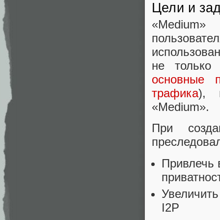
Цели и за
«Medium» 
пользоват
использова
не только 
основные 
трафика
),
«Medium».
При созда
преследова
Привлечь 
приватнос
Увеличить
I2P