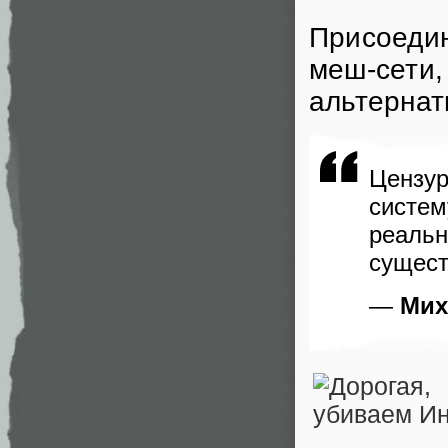
Присоедин
меш-сети,
альтернат
Цензу
систе
реальн
сущест
—
Мих