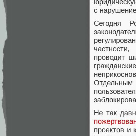
юридическу
с нарушение
Сегодня Р
законодат
регулирова
частности,
проводит ш
гражданск
неприкосно
Отдельным
пользов
заблокирова
Не так дав
пожертвова
проектов и 