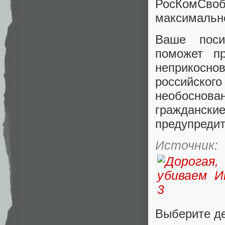
РосКомСв
максимальн
Ваше поси
поможет п
неприкосно
российског
необоснова
гражданск
предупредит
Источник:
Выберите д