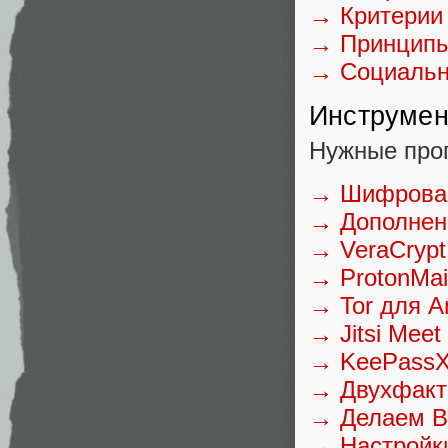
→ Критерии
→ Принципы
→ Социальны
Инструме
Нужные про
→ Шифрован
→ Дополнен
→ VeraCrypt
→ ProtonMai
→ Tor для A
→ Jitsi Meet
→ KeePassX
→ Двухфакт
→ Делаем В
→ Настройки