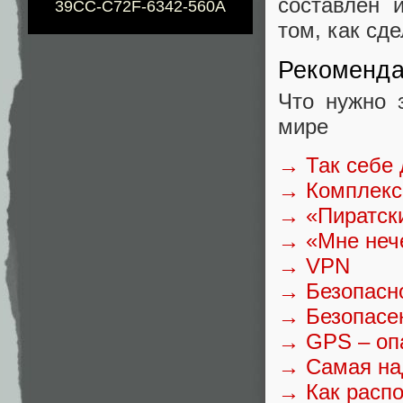
составлен 
39CC-C72F-6342-560A
том, как сд
Рекоменд
Что нужно 
мире
→ Так себе 
→ Комплекс
→ «Пиратск
→ «Мне неч
→ VPN
→ Безопасно
→ Безопасе
→ GPS – опа
→ Самая на
→ Как распо