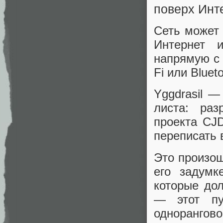
поверх Инт
Сеть может
Интернет 
напрямую с 
Fi или Bluet
Yggdrasil 
листа: раз
проекта CJ
переписать 
Это произош
его задумк
которые до
— этот пу
однорангов