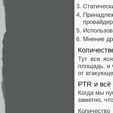
Статическ
Принадлеж
провайдер
Использов
Мнение др
Количеств
Тут все яс
площадь, и 
от атакующе
PTR и всё 
Когда мы пу
заметно, чт
Количество