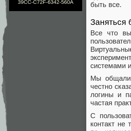
39CC-C72F-6342-560A
быть все.
Заняться 
Все что вы
пользоват
Виртуальны
эксперимен
системами и
Мы общалис
честно сказ
логины и па
частая прак
С пользова
контакт не 