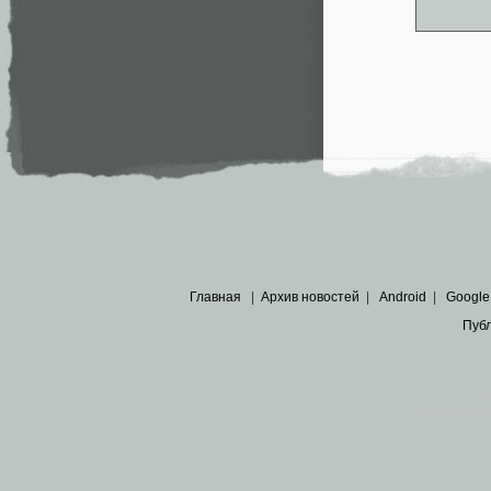
Главная
|
Архив новостей
|
Android
|
Google
Пуб
Все пра
Основными материалами сайта являются
архивные ко