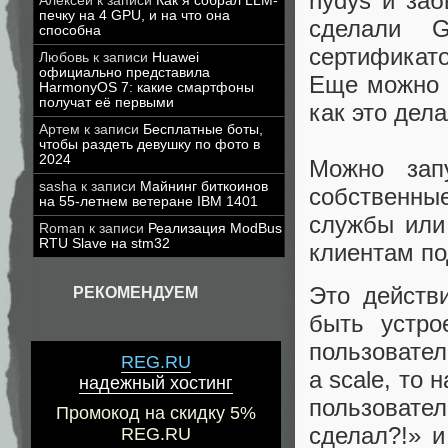
nydys и заб
Алексей
к записи
Как я собрал LLM-
печку на 4 GPU, и на что она
сделали G
способна
сертификато
Любовь
к записи
Huawei
официально представила
Еще можно 
HarmonyOS 7: какие смартфоны
получат её первыми
как это дела
Артем
к записи
Бесплатные боты,
чтобы раздеть девушку по фото в
2024
Можно зап
sasha
к записи
Майнинг биткоинов
собственные
на 55-летнем ветеране IBM 1401
службы или
Roman
к записи
Реализация ModBus
RTU Slave на stm32
клиентам п
Это действ
РЕКОМЕНДУЕМ
быть устро
пользовател
REG.RU
a scale, то
надежный хостинг
пользоват
Промокод на скидку 5%
сделал?!» и
REG.RU