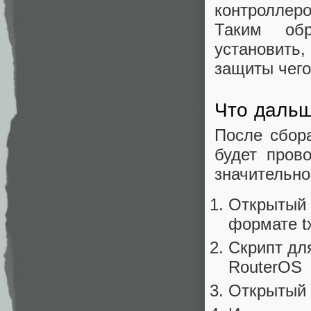
контроллеров
Таким об
установить
защиты чего
Что даль
После сбор
будет пров
значительно
Открытый 
формате tx
Скрипт дл
RouterOS
Открытый 