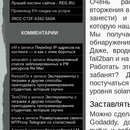
Очень рас
Лучший хостинг сайтов - REG.RU
вторжения в
Промокод 5% скидки на услуги
занести) и
39CC-C72F-6342-560A
которую наш
Мы получа
КОММЕНТАРИИ
обнаружени
v4f
к записи
Перебор IP-адресов на
Даже, врод
хостинге — и как с этим бороться
fail2ban и н
amarakin
к записи
Альтернативный
список заблокированных в РФ
Работать эт
ресурсов Re:filter
забанят? 
ResizeOn
к записи
Эксперименты с
тиграми и другие способы
постучаться 
преподавать программирование
студентам, которым скучно
уровня sola
Text2Vid
к записи
Эксперименты с
тиграми и другие способы
Заставлят
преподавать программирование
студентам, которым скучно
Можно сдела
всым
к записи
Развёртывание своего
Godaddy, д
MTProxy Telegram со статистикой