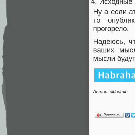
Исходные 
Ну а если а
то опубли
прогорело.
Надеюсь, чт
ваших мыс
мысли будут
Автор: oldadmin
Поделиться…