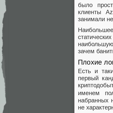
было прос
клиенты A
занимали не
Наибольше
статически
наибольшую
зачем бани
Плохие ло
Есть и так
первый кан
криптодобы
именем пол
набранных н
не характер