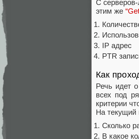
C серверов-
этим же
“Get
Количеств
Использов
IP адрес
PTR запис
Как прохо
Речь идет о
всех под р
критерии чт
На текущий 
Сколько р
В какое к