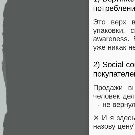
потреблен
Это верх в
упаковки, 
awareness. 
уже никак н
2) Social 
покупателе
Продажи вн
человек де
→ не вернул
✕
И я здес
назову цену"