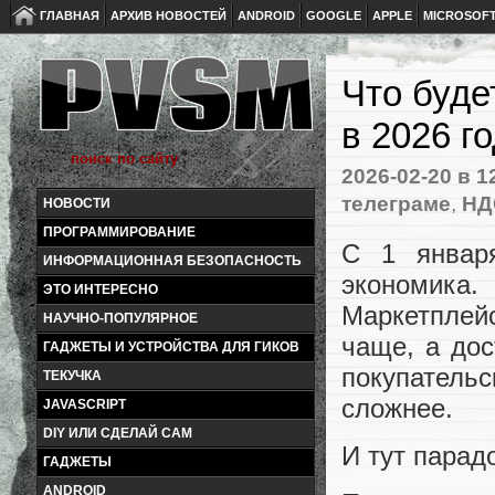
ГЛАВНАЯ
АРХИВ НОВОСТЕЙ
ANDROID
GOOGLE
APPLE
MICROSOF
Что буде
в 2026 г
2026-02-20
в 1
телеграме
,
НД
НОВОСТИ
ПРОГРАММИРОВАНИЕ
С 1 января
ИНФОРМАЦИОННАЯ БЕЗОПАСНОСТЬ
экономик
ЭТО ИНТЕРЕСНО
Маркетплей
НАУЧНО-ПОПУЛЯРНОЕ
чаще, а дос
ГАДЖЕТЫ И УСТРОЙСТВА ДЛЯ ГИКОВ
покупатель
ТЕКУЧКА
сложнее.
JAVASCRIPT
DIY ИЛИ СДЕЛАЙ САМ
И тут парад
ГАДЖЕТЫ
ANDROID