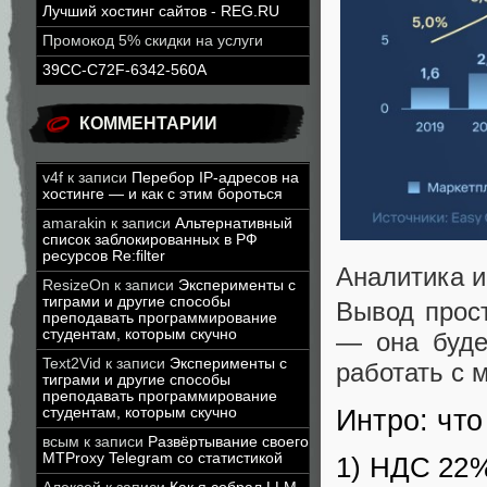
Лучший хостинг сайтов - REG.RU
Промокод 5% скидки на услуги
39CC-C72F-6342-560A
КОММЕНТАРИИ
v4f
к записи
Перебор IP-адресов на
хостинге — и как с этим бороться
amarakin
к записи
Альтернативный
список заблокированных в РФ
ресурсов Re:filter
Аналитика и
ResizeOn
к записи
Эксперименты с
тиграми и другие способы
Вывод прост
преподавать программирование
студентам, которым скучно
— она буде
Text2Vid
к записи
Эксперименты с
работать с 
тиграми и другие способы
преподавать программирование
студентам, которым скучно
Интро: что
всым
к записи
Развёртывание своего
MTProxy Telegram со статистикой
1) НДС 22%