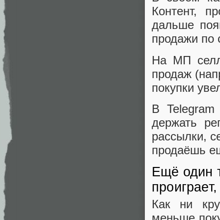
Контент, п
дальше поя
продажи по 
На МП селл
продаж (нап
покупки уве
В Telegram
держать ре
рассылки, с
продаёшь ещ
Ещё один 
проиграет,
Как ни кру
меньше поку