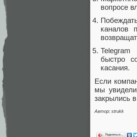
вопросе в
Побеждать
каналов 
возвращат
Telegram
быстро с
касания.
Если компан
мы увидели
закрылись в
Автор:
strukk
Поделиться…