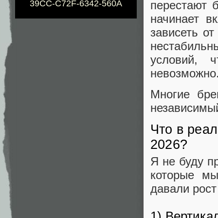
перестают 
39CC-C72F-6342-560A
начинает в
зависеть от
нестабиль
условий, ч
невозможно
Многие бре
независимый
Что в реал
2026?
Я не буду п
которые мы
давали рост 
1) Вертика