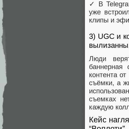
✓ В Telegra
уже встрои
клипы и эф
3) UGC и к
вылизанны
Люди веря
баннерная 
контента от
съёмки, а ж
использова
съемках не
каждую колл
Кейс нагл
“Воплоти”