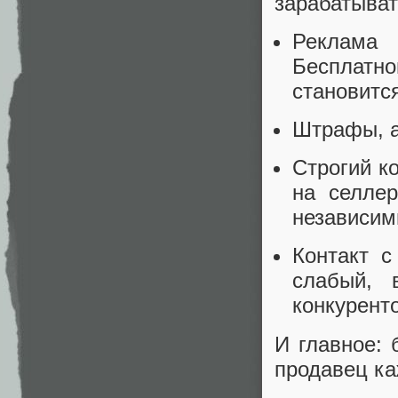
зарабатыват
Реклама 
Бесплатн
становитс
Штрафы, а
Строгий к
на селле
независим
Контакт с
слабый, 
конкурент
И главное: 
продавец ка