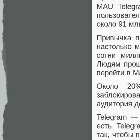
MAU Telegr
пользовате
около 91 млн
Привычка п
настолько м
сотни милл
Людям прощ
перейти в М
Около 20
заблокирова
аудитория д
Telegram —
есть Teleg
так, чтобы 