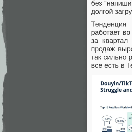
без “напиши
долгой загру
Тенденция 
работает во
за квартал
продаж выро
так сильно 
все есть в 