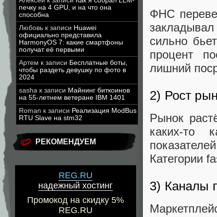
Алексей
к записи
Как я собрал LLM-
печку на 4 GPU, и на что она
ФНС переве
способна
закладывал
Любовь
к записи
Huawei
официально представила
сильно бье
HarmonyOS 7: какие смартфоны
получат её первыми
процент п
Артем
к записи
Бесплатные боты,
лишний поср
чтобы раздеть девушку по фото в
2024
sasha
к записи
Майнинг биткоинов
2) Рост ры
на 55-летнем ветеране IBM 1401
Roman
к записи
Реализация ModBus
Рынок раст
RTU Slave на stm32
каких-то 
РЕКОМЕНДУЕМ
показателей
Категории f
REG.RU
3) Каналы 
надежный хостинг
Промокод на скидку 5%
Маркетплей
REG.RU