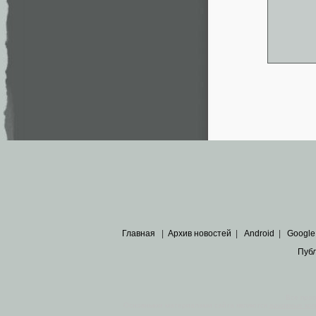
Главная
|
Архив новостей
|
Android
|
Google
Пуб
Все пра
Основными материалами сайта являются
архивные ко