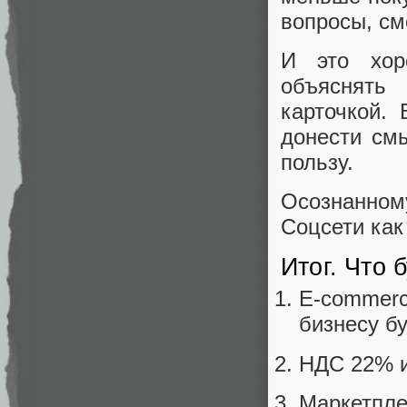
вопросы, смо
И это хор
объяснять
карточкой.
донести смы
пользу.
Осознанном
Соцсети как
Итог. Что 
E-commerc
бизнесу бу
НДС 22% и
Маркетпл