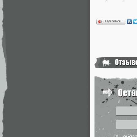
Поделиться…
* - обя