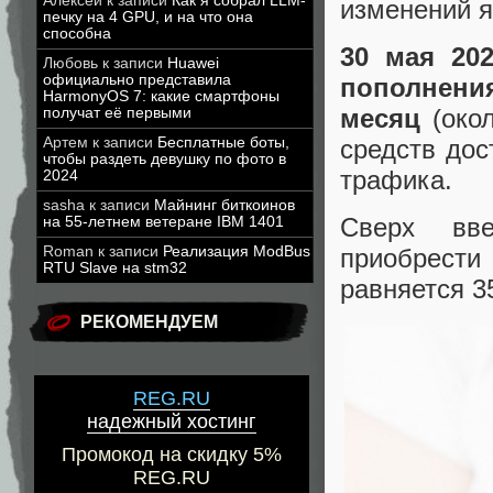
Алексей
к записи
Как я собрал LLM-
изменений я
печку на 4 GPU, и на что она
способна
30 мая 202
Любовь
к записи
Huawei
официально представила
пополнени
HarmonyOS 7: какие смартфоны
месяц
(око
получат её первыми
Артем
к записи
Бесплатные боты,
средств дос
чтобы раздеть девушку по фото в
трафика.
2024
sasha
к записи
Майнинг биткоинов
Сверх вве
на 55-летнем ветеране IBM 1401
Roman
к записи
Реализация ModBus
приобрести
RTU Slave на stm32
равняется 3
РЕКОМЕНДУЕМ
REG.RU
надежный хостинг
Промокод на скидку 5%
REG.RU