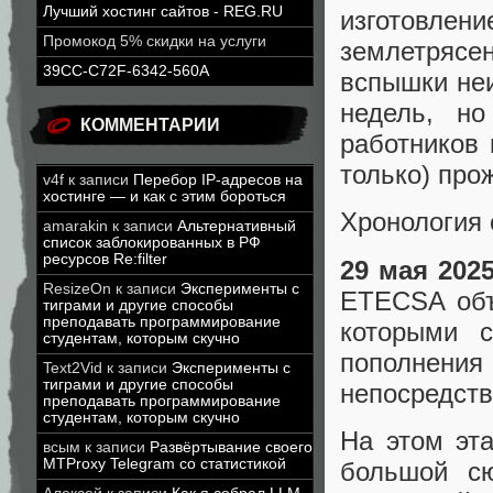
Лучший хостинг сайтов - REG.RU
изготовле
Промокод 5% скидки на услуги
землетрясе
39CC-C72F-6342-560A
вспышки неи
недель, но
КОММЕНТАРИИ
работников 
только) про
v4f
к записи
Перебор IP-адресов на
хостинге — и как с этим бороться
Хронология 
amarakin
к записи
Альтернативный
список заблокированных в РФ
ресурсов Re:filter
29 мая 202
ResizeOn
к записи
Эксперименты с
ETECSA объ
тиграми и другие способы
преподавать программирование
которыми с
студентам, которым скучно
пополнения
Text2Vid
к записи
Эксперименты с
тиграми и другие способы
непосредств
преподавать программирование
студентам, которым скучно
На этом эта
всым
к записи
Развёртывание своего
MTProxy Telegram со статистикой
большой сю