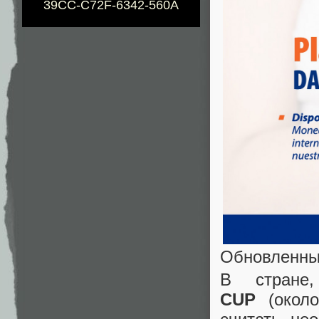
39CC-C72F-6342-560A
Обновленны
В стране
CUP
(око