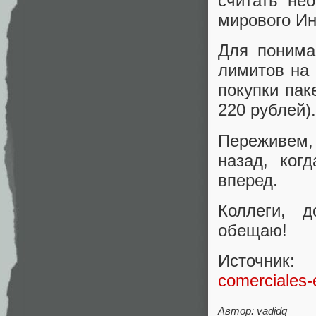
считать не
мирового Ин
Для понима
лимитов на 
покупки пак
220 рублей).
Переживем, 
назад, ког
вперед.
Коллеги, 
обещаю!
Источ
comerciales-e
Автор: vadidq