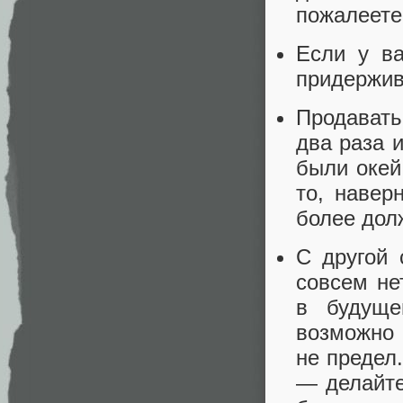
пожалеете
Если у в
придержив
Продавать
два раза 
были окей
то, навер
более дол
С другой 
совсем не
в будуще
возможно 
не предел
— делайте