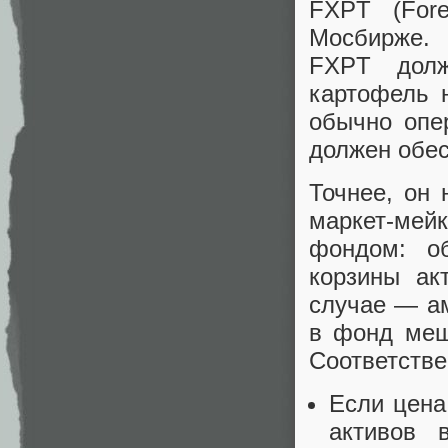
FXPT (Fore
Мосбирже. 
FXPT долж
картофель 
обычно опе
должен обес
Точнее, он
маркет-ме
фондом: о
корзины ак
случае — ам
в фонд меш
Соответстве
Если цена
активов 