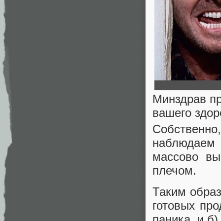
Минздрав пр
вашего здор
Собствен
наблюдае
массово вы
плечом.
Таким образ
готовых пр
паника, и б