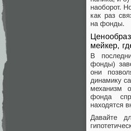
наоборот. Н
как раз св
на фонды.
Ценообраз
мейкер, гд
В последн
фонды) зав
они позвол
динамику са
механизм о
фонда спр
находятся в
Давайте д
гипотетиче