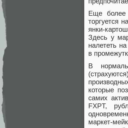
предпочитае
Еще более 
торгуется н
янки-картош
Здесь у ма
налететь на
в промежутке
В нормаль
(страхую
производны
которые по
самих акти
FXPT, ру
одновреме
маркет-мей