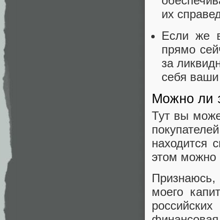
обеспечив
их справе
Если же в
прямо сей
за ликвид
себя ваши
Можно ли 
Тут вы може
покупател
находится 
этом можно 
Признаюсь,
моего капи
российских
финансовая 