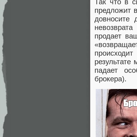
Так что в с
предложит в
довносите 
невозврата
продает ва
«возвращает
происходит
результате 
падает ос
брокера).