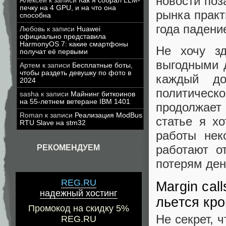
новости поз
Алексей
к записи
Как я собрал LLM-
печку на 4 GPU, и на что она
рынка практ
способна
года падени
Любовь
к записи
Huawei
официально представила
HarmonyOS 7: какие смартфоны
Не хочу зд
получат её первыми
выгодными 
Артем
к записи
Бесплатные боты,
чтобы раздеть девушку по фото в
каждый д
2024
политическ
sasha
к записи
Майнинг биткоинов
на 55-летнем ветеране IBM 1401
продолжает
Roman
к записи
Реализация ModBus
статье я х
RTU Slave на stm32
работы нек
работают о
РЕКОМЕНДУЕМ
потерям ден
REG.RU
Margin cal
надежный хостинг
льется кро
Промокод на скидку 5%
Не секрет, 
REG.RU