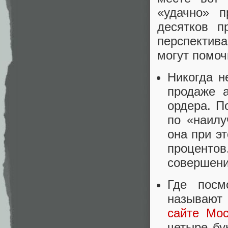
«удачно» п
десятков п
перспектива
могут помоч
Никогда н
продаже 
ордера. П
по «наил
она при э
проценто
совершени
Где посм
называют 
сайте Мо
четыре бу