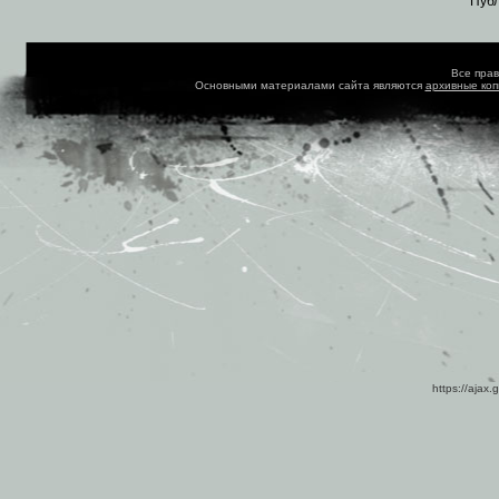
Пуб
Все пра
Основными материалами сайта являются
архивные ко
https://ajax.