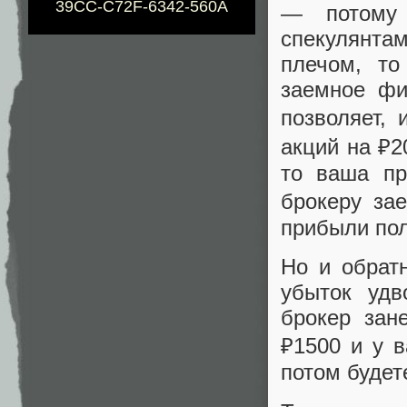
39CC-C72F-6342-560A
— потому 
спекулянтам
плечом, то
заемное фи
позволяет, 
акций на ₽2
то ваша пр
брокеру за
прибыли пол
Но и обрат
убыток удв
брокер зан
₽1500 и у в
потом будет