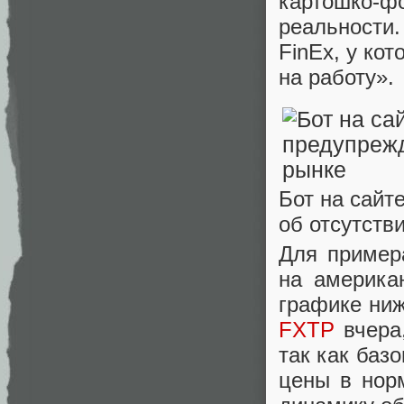
картошко-ф
реальности
FinEx, у ко
на работу».
Бот на сайт
об отсутстви
Для пример
на америка
графике ниж
FXTP
вчера,
так как баз
цены в нор