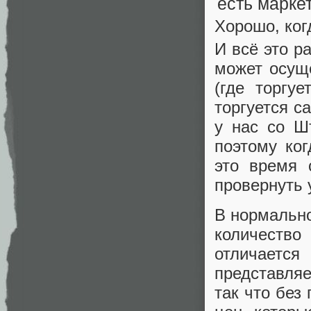
Хорошо, ког
И всё это р
может осущ
(где торгу
торгуется с
у нас со Ш
поэтому ко
это время 
провернуть 
В нормально
количество
отличаетс
представляе
так что без