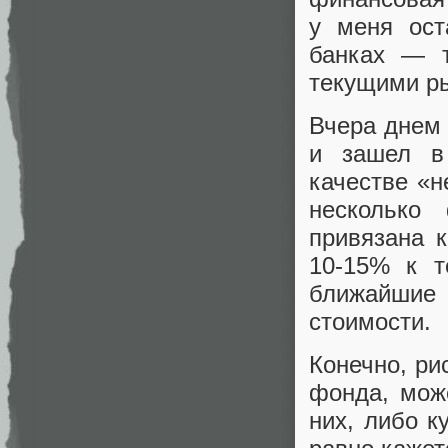
у меня ост
банках — т
текущими р
Вчера днем 
и зашел в
качестве «н
несколько
привязана 
10-15% к т
ближайшие 
стоимости.
Конечно, ри
фонда, мож
них, либо к