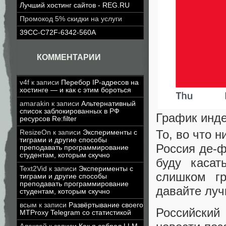
Лучший хостинг сайтов - REG.RU
Промокод 5% скидки на услуги
39CC-C72F-6342-560A
КОММЕНТАРИИ
v4f
к записи
Перебор IP-адресов на
хостинге — и как с этим бороться
amarakin
к записи
Альтернативный
список заблокированных в РФ
График инде
ресурсов Re:filter
То, во что 
ResizeOn
к записи
Эксперименты с
тиграми и другие способы
Россия де-ф
преподавать программирование
студентам, которым скучно
буду касат
Text2Vid
к записи
Эксперименты с
слишком г
тиграми и другие способы
преподавать программирование
давайте луч
студентам, которым скучно
всым
к записи
Развёртывание своего
Российский
MTProxy Telegram со статистикой