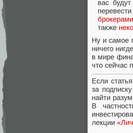
вас будут
перевести
брокерам
также
нек
Ну и самое 
ничего нигд
в мире фина
что сейчас 
Если статья
за подписк
найти разу
В частнос
инвестиров
лекции
«Лич