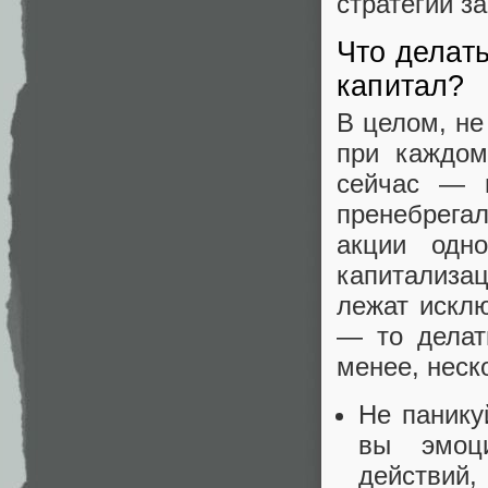
стратегии з
Что делать
капитал?
В целом, не
при каждом
сейчас — 
пренебрегал
акции одн
капитализац
лежат исклю
— то делат
менее, неск
Не панику
вы эмоц
действий,