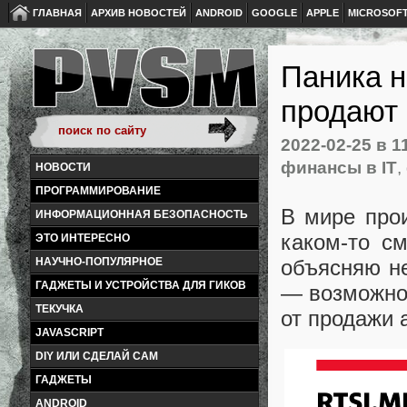
ГЛАВНАЯ
АРХИВ НОВОСТЕЙ
ANDROID
GOOGLE
APPLE
MICROSOF
Паника н
продают 
2022-02-25
в 1
финансы в IT
,
НОВОСТИ
ПРОГРАММИРОВАНИЕ
В мире про
ИНФОРМАЦИОННАЯ БЕЗОПАСНОСТЬ
каком-то с
ЭТО ИНТЕРЕСНО
НАУЧНО-ПОПУЛЯРНОЕ
объясняю н
ГАДЖЕТЫ И УСТРОЙСТВА ДЛЯ ГИКОВ
— возможно
ТЕКУЧКА
от продажи 
JAVASCRIPT
DIY ИЛИ СДЕЛАЙ САМ
ГАДЖЕТЫ
ANDROID