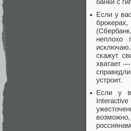
банки с ги
Если у ва
брокерах
(Сбербанк
неплохо 
исключаю,
скажут св
хватает —
справедли
устроит.
Если у в
Interact
ужесточе
возможно,
россиянам