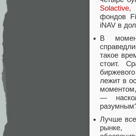
Solactive
,
фондов F
iNAV в дол
В момен
справедл
такое вре
стоит. С
биржевого
лежит в о
моментом,
— наскол
разумным
Лучше все
рынке, 