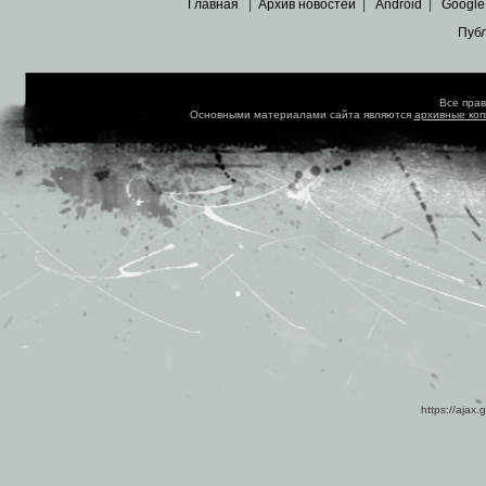
Главная
|
Архив новостей
|
Android
|
Google
Пуб
Все пра
Основными материалами сайта являются
архивные ко
https://ajax.