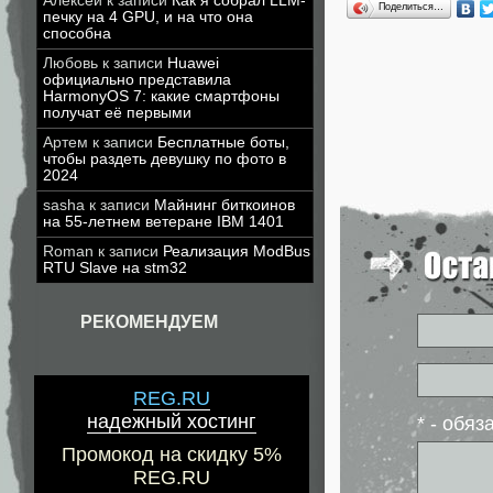
Алексей
к записи
Как я собрал LLM-
Поделиться…
печку на 4 GPU, и на что она
способна
Любовь
к записи
Huawei
официально представила
HarmonyOS 7: какие смартфоны
получат её первыми
Артем
к записи
Бесплатные боты,
чтобы раздеть девушку по фото в
2024
sasha
к записи
Майнинг биткоинов
на 55-летнем ветеране IBM 1401
Roman
к записи
Реализация ModBus
RTU Slave на stm32
РЕКОМЕНДУЕМ
REG.RU
надежный хостинг
* - обя
Промокод на скидку 5%
REG.RU