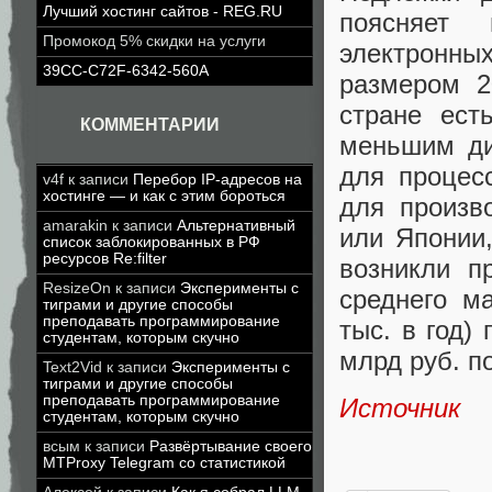
Лучший хостинг сайтов - REG.RU
поясняет 
Промокод 5% скидки на услуги
электронны
39CC-C72F-6342-560A
размером 2
стране ест
КОММЕНТАРИИ
меньшим ди
для процес
v4f
к записи
Перебор IP-адресов на
хостинге — и как с этим бороться
для произв
amarakin
к записи
Альтернативный
или Японии
список заблокированных в РФ
ресурсов Re:filter
возникли п
ResizeOn
к записи
Эксперименты с
среднего м
тиграми и другие способы
преподавать программирование
тыс. в год)
студентам, которым скучно
млрд руб. по
Text2Vid
к записи
Эксперименты с
тиграми и другие способы
преподавать программирование
Источник
студентам, которым скучно
всым
к записи
Развёртывание своего
MTProxy Telegram со статистикой