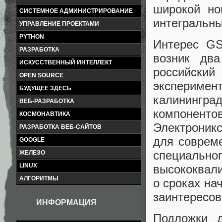
широкой но
СИСТЕМНОЕ АДМИНИСТРИРОВАНИЕ
интегральны
УПРАВЛЕНИЕ ПРОЕКТАМИ
PYTHON
Интерес GS
РАЗРАБОТКА
возник два
ИСКУССТВЕННЫЙ ИНТЕЛЛЕКТ
российски
OPEN SOURCE
эксперимен
БУДУЩЕЕ ЗДЕСЬ
калинингра
ВЕБ-РАЗРАБОТКА
компоненто
КОСМОНАВТИКА
Электроник
РАЗРАБОТКА ВЕБ-САЙТОВ
для совреме
GOOGLE
специал
ЖЕЛЕЗО
LINUX
высококвал
АЛГОРИТМЫ
о сроках на
заинтересов
ИНФОРМАЦИЯ
Подложки д