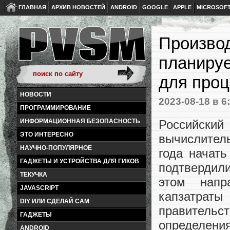
ГЛАВНАЯ
АРХИВ НОВОСТЕЙ
ANDROID
GOOGLE
APPLE
MICROSOF
Производ
планируе
для проц
НОВОСТИ
2023-08-18
в 6
ПРОГРАММИРОВАНИЕ
Российский
ИНФОРМАЦИОННАЯ БЕЗОПАСНОСТЬ
ЭТО ИНТЕРЕСНО
вычислител
НАУЧНО-ПОПУЛЯРНОЕ
года начат
ГАДЖЕТЫ И УСТРОЙСТВА ДЛЯ ГИКОВ
подтвердили
ТЕКУЧКА
этом напр
JAVASCRIPT
капзатра
DIY ИЛИ СДЕЛАЙ САМ
правитель
ГАДЖЕТЫ
определен
ANDROID