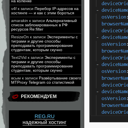
на коленке
v4f
к записи
Перебор IP-адресов на
хостинге — и как с этим бороться
amarakin
к записи
Альтернативный
список заблокированных в РФ
ресурсов Re:filter
ResizeOn
к записи
Эксперименты с
тиграми и другие способы
преподавать программирование
студентам, которым скучно
Text2Vid
к записи
Эксперименты с
тиграми и другие способы
преподавать программирование
студентам, которым скучно
всым
к записи
Развёртывание своего
MTProxy Telegram со статистикой
РЕКОМЕНДУЕМ
REG.RU
надежный хостинг