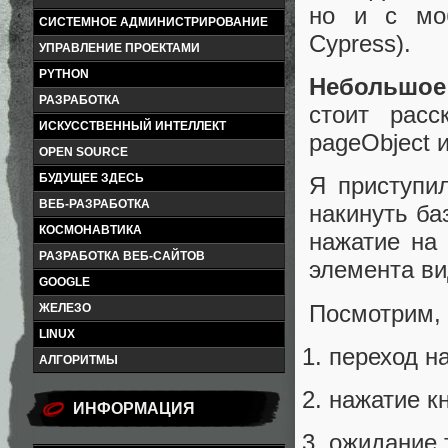
но и с мо
СИСТЕМНОЕ АДМИНИСТРИРОВАНИЕ
Cypress).
УПРАВЛЕНИЕ ПРОЕКТАМИ
PYTHON
Небольшое
РАЗРАБОТКА
стоит расс
ИСКУССТВЕННЫЙ ИНТЕЛЛЕКТ
pageObject 
OPEN SOURCE
БУДУЩЕЕ ЗДЕСЬ
Я приступи
ВЕБ-РАЗРАБОТКА
накинуть ба
КОСМОНАВТИКА
нажатие на 
РАЗРАБОТКА ВЕБ-САЙТОВ
элемента ви
GOOGLE
Посмотрим, 
ЖЕЛЕЗО
LINUX
переход н
АЛГОРИТМЫ
нажатие к
ИНФОРМАЦИЯ
ожидание 