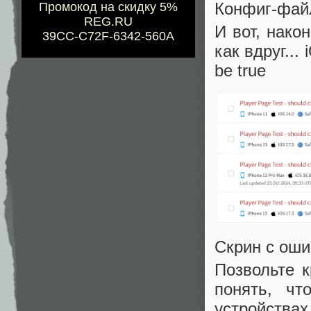
Конфиг-файл
Промокод на скидку 5%
REG.RU
И вот, нако
39CC-C72F-6342-560A
как вдруг...
be true
Скрин с оши
Позвольте к
понять, ч
устройства