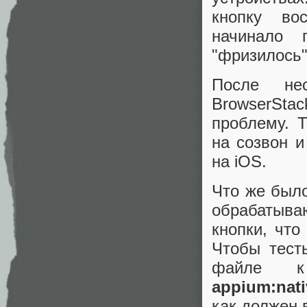
кнопку во
начинало 
"фризилось"
После не
BrowserStac
проблему. 
на созвон 
на iOS.
Что же было
обрабатыв
кнопки, что
Чтобы тест
файле к 
appium:nat
как должен 