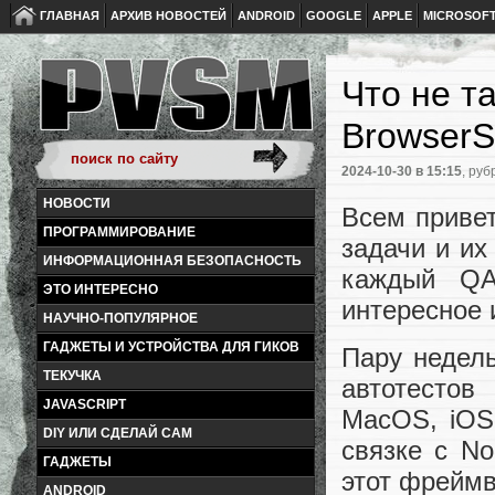
ГЛАВНАЯ
АРХИВ НОВОСТЕЙ
ANDROID
GOOGLE
APPLE
MICROSOF
Что не та
BrowserS
2024-10-30
в 15:15
, руб
НОВОСТИ
Всем привет
ПРОГРАММИРОВАНИЕ
задачи и их
ИНФОРМАЦИОННАЯ БЕЗОПАСНОСТЬ
каждый QA
ЭТО ИНТЕРЕСНО
интересное 
НАУЧНО-ПОПУЛЯРНОЕ
ГАДЖЕТЫ И УСТРОЙСТВА ДЛЯ ГИКОВ
Пару недель
ТЕКУЧКА
автотестов
JAVASCRIPT
MacOS, iOS 
DIY ИЛИ СДЕЛАЙ САМ
связке с N
ГАДЖЕТЫ
этот фреймв
ANDROID