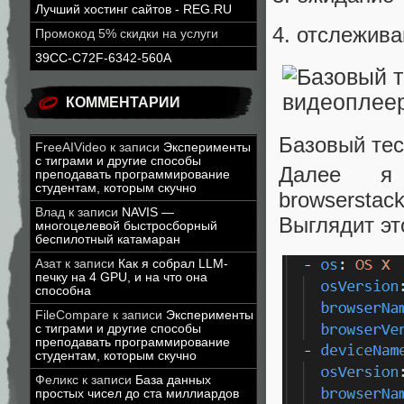
Лучший хостинг сайтов - REG.RU
отслежива
Промокод 5% скидки на услуги
39CC-C72F-6342-560A
КОММЕНТАРИИ
Базовый тес
FreeAIVideo
к записи
Эксперименты
с тиграми и другие способы
Далее я 
преподавать программирование
студентам, которым скучно
browserst
Влад
к записи
NAVIS —
Выглядит эт
многоцелевой быстросборный
беспилотный катамаран
Азат
к записи
Как я собрал LLM-
печку на 4 GPU, и на что она
способна
FileCompare
к записи
Эксперименты
с тиграми и другие способы
преподавать программирование
студентам, которым скучно
Феликс
к записи
База данных
простых чисел до ста миллиардов