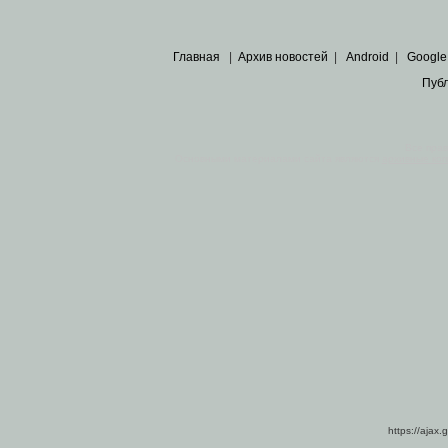
Главная
|
Архив новостей
|
Android
|
Google
Пуб
Все пра
Основными материалами сайта являются
архивные ко
https://ajax.