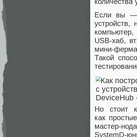
количества 
Если вы — 
устройств, 
компьютер,
USB‑хаб, в
мини‑ферма
Такой спос
тестировани
Но стоит к
как просты
мастер‑но
SystemD‑юн