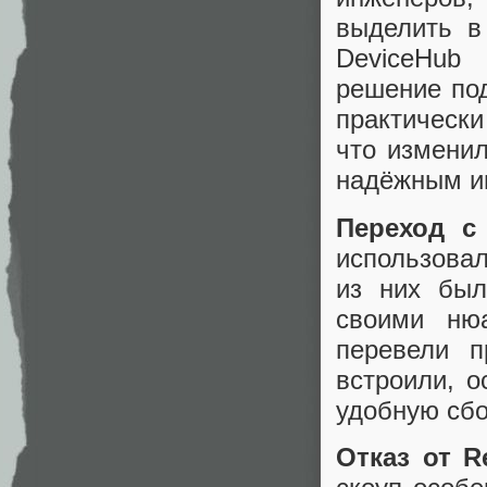
выделить в
DeviceHub
решение по
практическ
что изменил
надёжным и
Переход с
использов
из них был
своими ню
перевели п
встроили, о
удобную сбо
Отказ от R