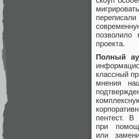
скоуп особе
мигрироват
переписали
современну
позволило 
проекта.
Полный ау
информацион
классный пр
мнения на
подтвержде
комплексну
корпоратив
пентест. В
при помощ
или замен