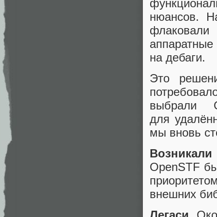
функционал
нюансов. Н
флаковали
аппаратные 
на дебаги.
Это решен
потребовало
выбрали 
для удалённ
мы вновь ст
Возникал
OpenSTF был
приоритето
внешних биб
Легаси
.
Око