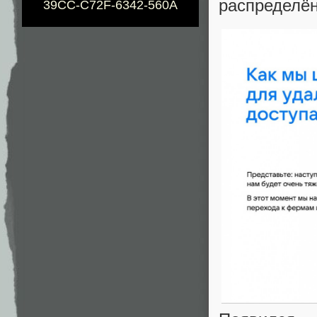
распределён
39CC-C72F-6342-560A