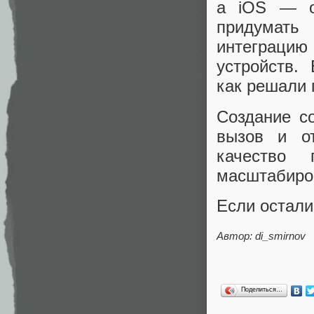
а iOS — о
придумать
интеграцию
устройств.
как решали 
Создание с
вызов и о
качество 
масштабиров
Если остали
Автор: di_smirnov
Поделиться…