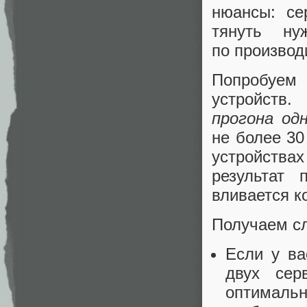
нюансы: се
тянуть ну
по производ
Попробуем
устройств
прогона од
не более 30
устройствах
результат 
вливается ко
Получаем с
Если у ва
двух сер
оптималь