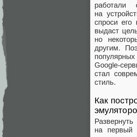
работали 
на устройс
спроси его
выдаст цел
но некотор
другим. По
популярных
Google‑серв
стал совре
стиль.
Как постр
эмулятор
Развернут
на первый 