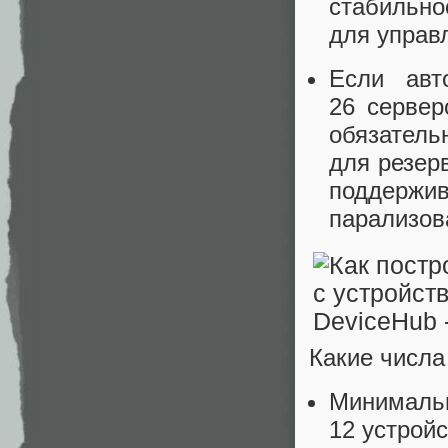
стабильн
для управ
Если авт
26 сервер
обязате
для резер
поддержи
парализов
Какие числа
Минимальн
12 устрой