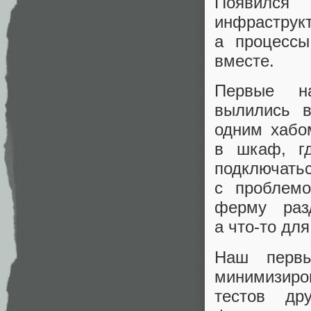
Появился
инфраструк
а процессы
вместе.
Первые на
вылились в
одним хабо
в шкаф, г
подключат
с проблемо
ферму разд
а что‑то дл
Наш первы
минимизир
тестов д