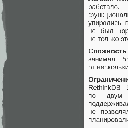
работал
функционал
упирались 
не был кор
не только эт
Сложност
занимал б
от нескольк
Ограниче
RethinkDB 
по двум 
поддержива
не позволя
планировали