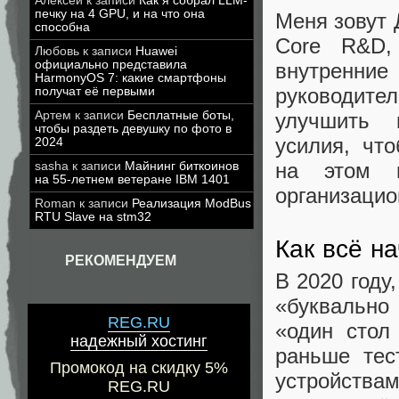
Алексей
к записи
Как я собрал LLM-
печку на 4 GPU, и на что она
Меня зовут 
способна
Core R&D,
Любовь
к записи
Huawei
официально представила
внутренни
HarmonyOS 7: какие смартфоны
руководите
получат её первыми
улучшить 
Артем
к записи
Бесплатные боты,
чтобы раздеть девушку по фото в
усилия, чт
2024
на этом п
sasha
к записи
Майнинг биткоинов
на 55-летнем ветеране IBM 1401
организацио
Roman
к записи
Реализация ModBus
RTU Slave на stm32
Как всё н
РЕКОМЕНДУЕМ
В 2020 году
«буквально
REG.RU
«один стол
надежный хостинг
раньше тес
Промокод на скидку 5%
устройствам
REG.RU