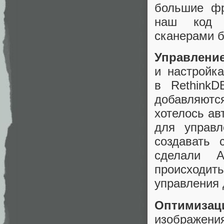
большие фр
наш код а
сканерами б
Управление
и настройк
в RethinkD
добавляютс
хотелось ав
для управ
создавать 
сделали A
происходи
управления
Оптимизац
изображени