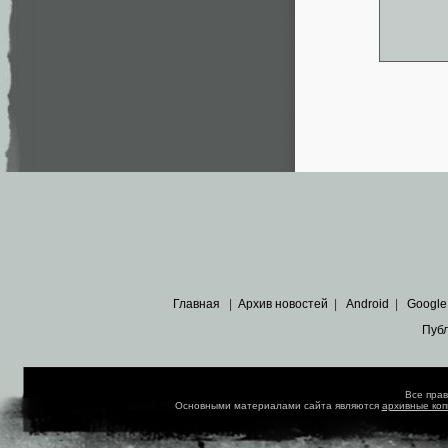
Главная
|
Архив новостей
|
Android
|
Google
Пуб
Все пра
Основными материалами сайта являются
архивные ко