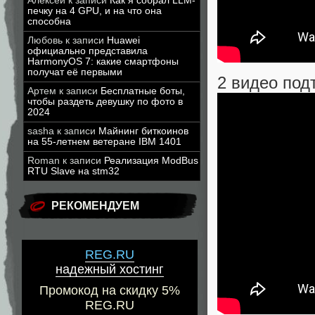
Алексей
к записи
Как я собрал LLM-
печку на 4 GPU, и на что она
способна
Любовь
к записи
Huawei
официально представила
HarmonyOS 7: какие смартфоны
получат её первыми
2 видео под
Артем
к записи
Бесплатные боты,
чтобы раздеть девушку по фото в
2024
sasha
к записи
Майнинг биткоинов
на 55-летнем ветеране IBM 1401
Roman
к записи
Реализация ModBus
RTU Slave на stm32
РЕКОМЕНДУЕМ
REG.RU
надежный хостинг
Промокод на скидку 5%
REG.RU