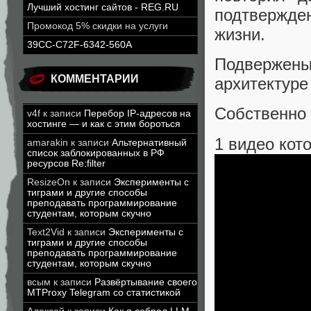
Лучший хостинг сайтов - REG.RU
подтвержде
Промокод 5% скидки на услуги
жизни.
39CC-C72F-6342-560A
Подвержен
КОММЕНТАРИИ
архитектуре
Собственно 
v4f
к записи
Перебор IP-адресов на
хостинге — и как с этим бороться
1 видео кот
amarakin
к записи
Альтернативный
список заблокированных в РФ
ресурсов Re:filter
ResizeOn
к записи
Эксперименты с
тиграми и другие способы
преподавать программирование
студентам, которым скучно
Text2Vid
к записи
Эксперименты с
тиграми и другие способы
преподавать программирование
студентам, которым скучно
всым
к записи
Развёртывание своего
MTProxy Telegram со статистикой