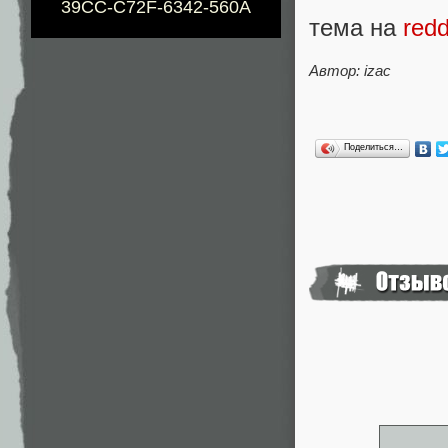
39CC-C72F-6342-560A
тема на
redd
Автор: izac
Поделиться…