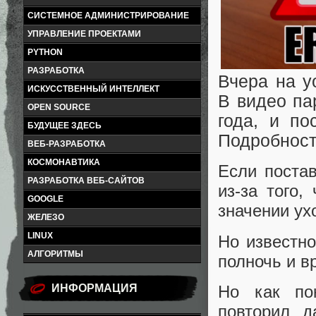
СИСТЕМНОЕ АДМИНИСТРИРОВАНИЕ
УПРАВЛЕНИЕ ПРОЕКТАМИ
PYTHON
РАЗРАБОТКА
Вчера на y
ИСКУССТВЕННЫЙ ИНТЕЛЛЕКТ
В видео па
OPEN SOURCE
года, и по
БУДУЩЕЕ ЗДЕСЬ
Подробност
ВЕБ-РАЗРАБОТКА
КОСМОНАВТИКА
Если постав
РАЗРАБОТКА ВЕБ-САЙТОВ
из-за того,
GOOGLE
значении ух
ЖЕЛЕЗО
LINUX
Но известно
АЛГОРИТМЫ
полночь и в
Но как по
ИНФОРМАЦИЯ
повторил д