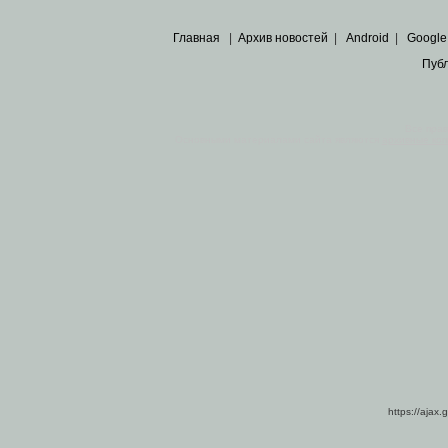
Главная
|
Архив новостей
|
Android
|
Google
Пуб
Все пра
Основными материалами сайта являются
архивные ко
https://ajax.