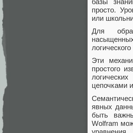
базы знани
просто. Ур
или школьни
Для обра
насыщенных
логического
Эти механи
простого и
логически
цепочками 
Семантичес
явных данны
быть важны
Wolfram мож
уравнения