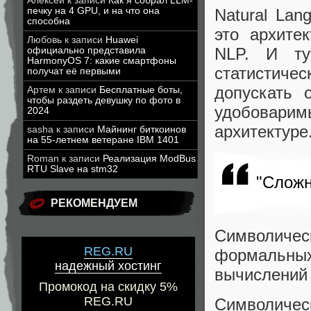
Алексей
к записи
Как я собрал LLM-
печку на 4 GPU, и на что она
Natural Lan
способна
это архите
Любовь
к записи
Huawei
NLP. И ту
официально представила
HarmonyOS 7: какие смартфоны
статистич
получат её первыми
допускать 
Артем
к записи
Бесплатные боты,
чтобы раздеть девушку по фото в
удобовари
2024
архитектуре
sasha
к записи
Майнинг биткоинов
на 55-летнем ветеране IBM 1401
Roman
к записи
Реализация ModBus
RTU Slave на stm32
"Сложн
РЕКОМЕНДУЕМ
Символиче
REG.RU
формальных 
надежный хостинг
вычислений
Промокод на скидку 5%
REG.RU
Символиче