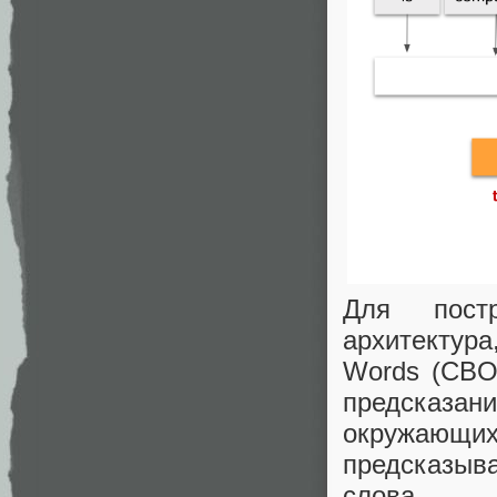
Для постр
архитектура
Words (CBO
предсказани
окружающи
предсказыв
слова.