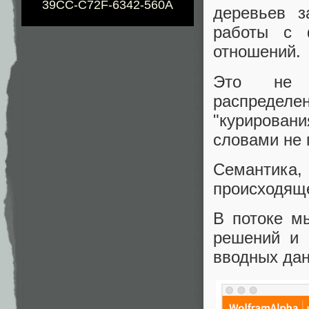
39CC-C72F-6342-560A
деревьев з
работы с 
отношений.
Это не 
распределе
"курирован
словами не 
Семантика
происходяще
В потоке м
решений и 
вводных да