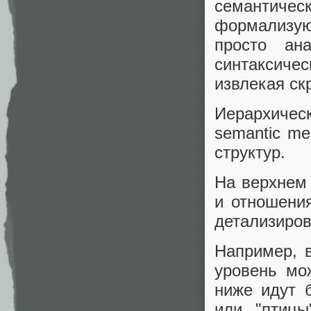
семантич
формализуют
просто ан
синтаксичес
извлекая ск
Иерархичес
semantic me
структур.
На верхнем
и отношения
детализиров
Например, в
уровень мо
ниже идут 
или "птицы