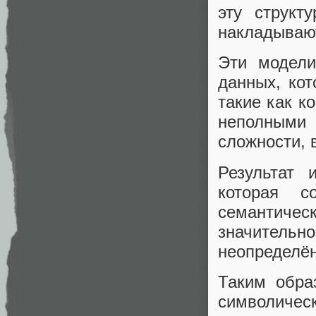
эту структ
накладывают
Эти модели
данных, кот
такие как к
неполными 
сложности, 
Результат 
которая с
семантичес
значительн
неопределён
Таким обра
символиче