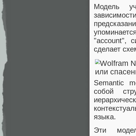
Модель уч
зависимост
предсказа
упоминаетс
"account", 
сделает схе
Semantic m
собой стр
иерархиче
контекстуал
языка.
Эти моде