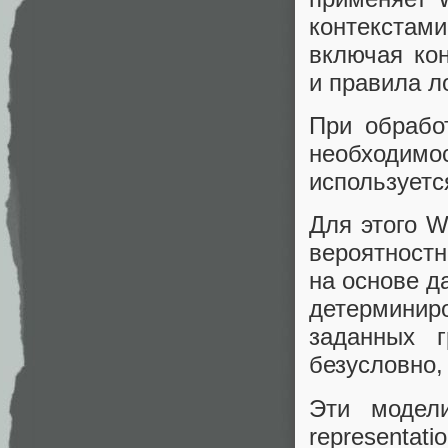
контекстам
включая ко
и правила л
При обрабо
необходимос
используетс
Для этого W
вероятностн
на основе д
детермини
заданных г
безусловно
Эти модели
represent