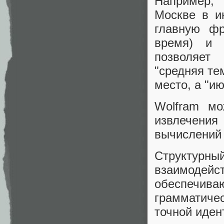
Например,
Москве в и
главную фр
время) и 
позволяет
"средняя те
место, а "и
Wolfram мо
извлечени
вычислений 
Структур
взаимодей
обеспечив
грамматичес
точной иден