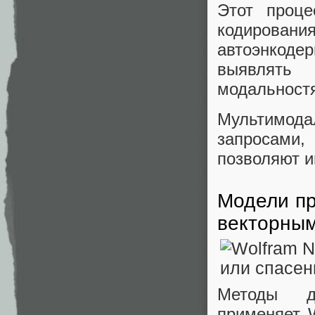
Этот проце
кодировани
автоэнкоде
выявлять
модальност
Мультимо
запросами
позволяют и
Модели пр
векторны
Методы де
применяет 