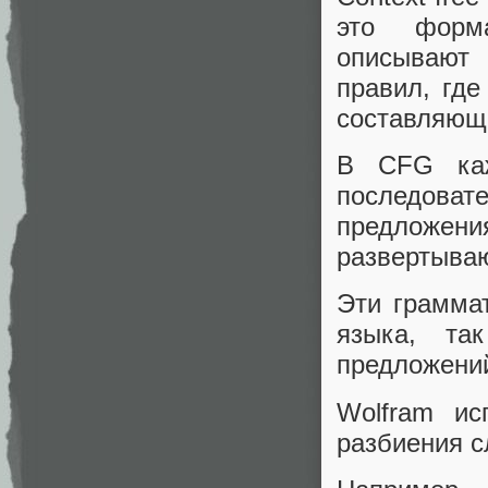
это форма
описывают
правил, где
составляющи
В CFG каж
последоват
предложе
развертываю
Эти грамма
языка, та
предложений
Wolfram ис
разбиения с