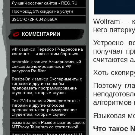
Лучший хостинг сайтов - REG.RU
Промокод 5% скидки на услуги
Wolfram — к
39CC-C72F-6342-560A
него пятерку
КОММЕНТАРИИ
Устроено в
получает пр
v4f
к записи
Перебор IP-адресов на
хостинге — и как с этим бороться
считаются а
amarakin
к записи
Альтернативный
список заблокированных в РФ
Хоть скопир
ресурсов Re:filter
ResizeOn
к записи
Эксперименты с
тиграми и другие способы
Поэтому гла
преподавать программирование
неподготов
студентам, которым скучно
алгоритмов 
Text2Vid
к записи
Эксперименты с
тиграми и другие способы
преподавать программирование
Языковая мо
студентам, которым скучно
всым
к записи
Развёртывание своего
Что такое 
MTProxy Telegram со статистикой