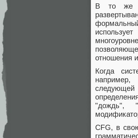
В то же 
развертыва
формальный
использу
многоуровне
позволяющ
отношения и
Когда сист
например,
следующей 
определения
"дождь",
модификато
CFG, в свою
граммати