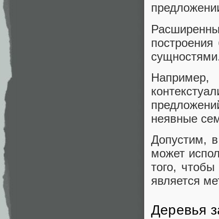
предложении
Расширен
построения
сущностями
Наприме
контекст
предложен
неявные сем
Допустим, в
может испол
того, чтобы
является ме
Деревья з