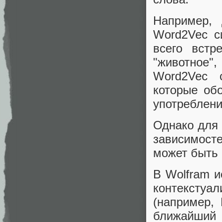
Например, 
Word2Vec с
всего встр
"животное",
Word2Vec с
которые об
употреблени
Однако для 
зависимост
может быть 
В Wolfram и
контекстуа
(например,
ближайший