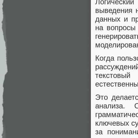
Логически
выведения 
данных и пр
на вопросы 
генерирова
моделирова
Когда польз
рассужден
текстовы
естественны
Это делает
анализа. 
грамматич
ключевых су
за пониман