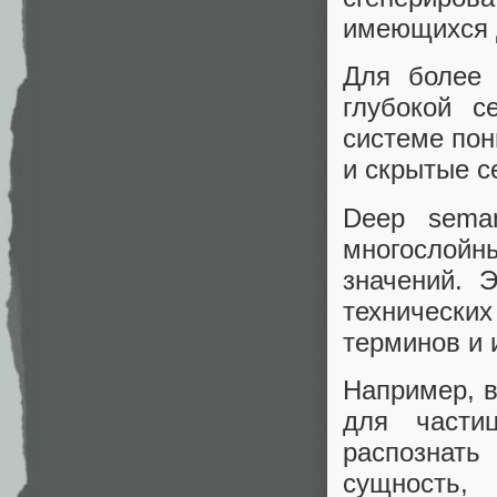
имеющихся 
Для более 
глубокой с
системе пон
и скрытые с
Deep seman
многослойны
значений. 
технически
терминов и 
Например, в
для части
распознать
сущность,