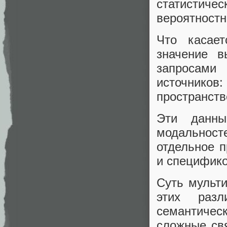
статистич
вероятностн
Что касает
значение в
запросами
источников:
пространств
Эти данны
модальнос
отдельное п
и специфико
Суть мульт
этих раз
семантиче
сложные свя