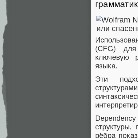
грамматик
Использова
(CFG) для
ключевую р
языка.
Эти подх
структурами
синтаксич
интерпретир
Dependency
структуры,
рёбра пока