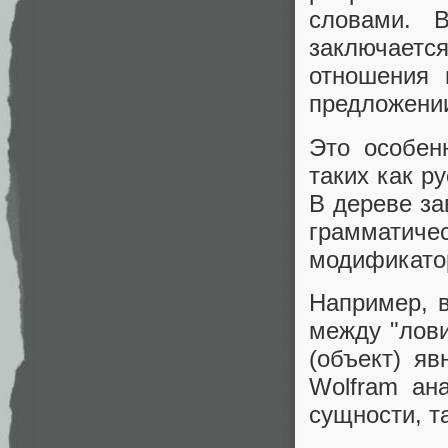
словами. 
заключается
отношения 
предложени
Это особен
таких как ру
В дереве за
грамматиче
модификато
Например, 
между "лови
(объект) я
Wolfram ан
сущности, т