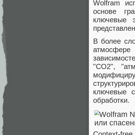
Wolfram ис
основе гра
ключевые э
представлен
В более сло
атмосфере 
зависимосте
"CO2", "ат
модифицир
структурир
ключевые с
обработки.
Context-fre