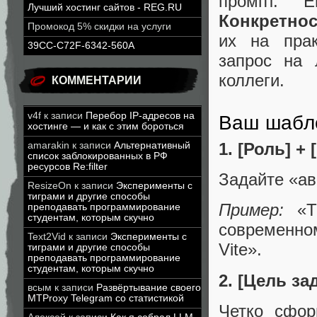
промпт. 
Лучший хостинг сайтов - REG.RU
Конкретнос
Промокод 5% скидки на услуги
их на прак
39CC-C72F-6342-560A
запрос на
коллеги.
КОММЕНТАРИИ
v4f
к записи
Перебор IP-адресов на
Ваш шабло
хостинге — и как с этим бороться
1. [Роль] +
amarakin
к записи
Альтернативный
список заблокированных в РФ
ресурсов Re:filter
Задайте «ав
ResizeOn
к записи
Эксперименты с
тиграми и другие способы
Пример:
«Т
преподавать программирование
студентам, которым скучно
современном
Text2Vid
к записи
Эксперименты с
Vite».
тиграми и другие способы
преподавать программирование
студентам, которым скучно
2. [Цель за
всым
к записи
Развёртывание своего
MTProxy Telegram со статистикой
Четко сфор