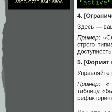
"active"
39CC-C72F-6342-560A
4. [Ограни
Здесь — ваш
Пример
: «С
строго тип
доступность 
5. [Формат
Управляйте 
Пример
: «
таблицу «б
рефакторинг