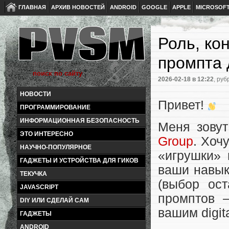
ГЛАВНАЯ
АРХИВ НОВОСТЕЙ
ANDROID
GOOGLE
APPLE
MICROSOF
Роль, ко
промпта 
2026-02-18
в 12:22
, руб
НОВОСТИ
Привет!
ПРОГРАММИРОВАНИЕ
ИНФОРМАЦИОННАЯ БЕЗОПАСНОСТЬ
Меня зовут
ЭТО ИНТЕРЕСНО
Group
. Хоч
НАУЧНО-ПОПУЛЯРНОЕ
«игрушки» 
ГАДЖЕТЫ И УСТРОЙСТВА ДЛЯ ГИКОВ
ваши навы
ТЕКУЧКА
(выбор ост
JAVASCRIPT
промптов 
DIY ИЛИ СДЕЛАЙ САМ
вашим digit
ГАДЖЕТЫ
ANDROID