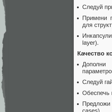
Следуй пр
Примени п
для струк
Инкапсули
layer).
Качество к
Дополни 
параметро
Следуй гай
Обеспечь п
Предложи 
cases).