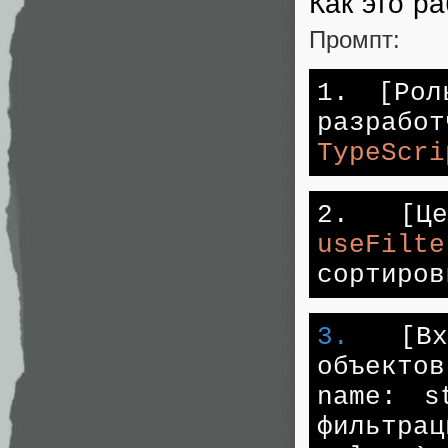
Как это р
Промпт:
1.
[Рол
разраб
TypeScri
2.
[Ц
useFilte
сортиров
3.
[Вхо
объекто
name:
s
фильтра