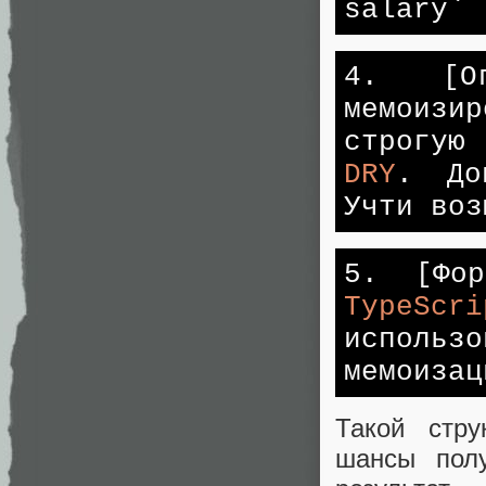
salary` 
4.
[О
мемоизир
строгую
DRY
. До
Учти воз
5.
[Фор
TypeScri
исполь
мемоизац
Такой стру
шансы полу