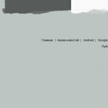
Главная
|
Архив новостей
|
Android
|
Google
Пуб
Все пра
Основными материалами сайта являются
архивные ко