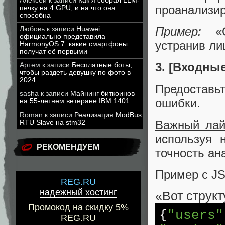
Алексей
к записи
Как я собрал LLM-
проанализир
печку на 4 GPU, и на что она
способна
Пример:
«Оп
Любовь
к записи
Huawei
официально представила
устранив ли
HarmonyOS 7: какие смартфоны
получат её первыми
3. [Входны
Артем
к записи
Бесплатные боты,
чтобы раздеть девушку по фото в
2024
Предоставь
sasha
к записи
Майнинг биткоинов
ошибки.
на 55-летнем ветеране IBM 1401
Roman
к записи
Реализация ModBus
Важный ла
RTU Slave на stm32
используя 
РЕКОМЕНДУЕМ
точность ан
Пример с J
REG.RU
надежный хостинг
«Вот структ
Промокод на скидку 5%
{
"users"
REG.RU