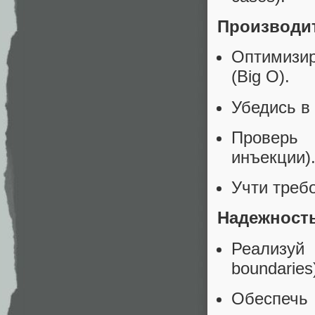
Производит
Оптимизир
(Big O).
Убедись в
Проверь
инъекции)
Учти требо
Надежност
Реализуй 
boundaries
Обеспечь