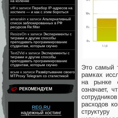
на коленке
v4f
к записи
Перебор IP-адресов на
хостинге — и как с этим бороться
amarakin
к записи
Альтернативный
список заблокированных в РФ
ресурсов Re:filter
ResizeOn
к записи
Эксперименты с
тиграми и другие способы
преподавать программирование
студентам, которым скучно
Text2Vid
к записи
Эксперименты с
тиграми и другие способы
преподавать программирование
студентам, которым скучно
Это самый 
всым
к записи
Развёртывание своего
рамках иссл
MTProxy Telegram со статистикой
на рынке 
означает, ч
РЕКОМЕНДУЕМ
сотруднико
расходов ко
REG.RU
структур
надежный хостинг