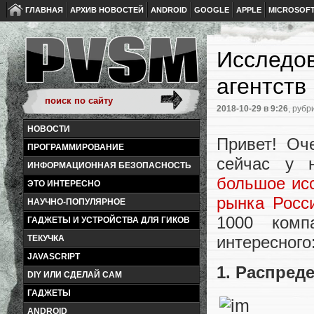
ГЛАВНАЯ
АРХИВ НОВОСТЕЙ
ANDROID
GOOGLE
APPLE
MICROSOF
Исследов
агентств
2018-10-29
в 9:26
, рубр
НОВОСТИ
Привет! Оч
ПРОГРАММИРОВАНИЕ
сейчас у 
ИНФОРМАЦИОННАЯ БЕЗОПАСНОСТЬ
большое исс
ЭТО ИНТЕРЕСНО
рынка Росс
НАУЧНО-ПОПУЛЯРНОЕ
1000 комп
ГАДЖЕТЫ И УСТРОЙСТВА ДЛЯ ГИКОВ
интересного
ТЕКУЧКА
JAVASCRIPT
1. Распред
DIY ИЛИ СДЕЛАЙ САМ
ГАДЖЕТЫ
ANDROID