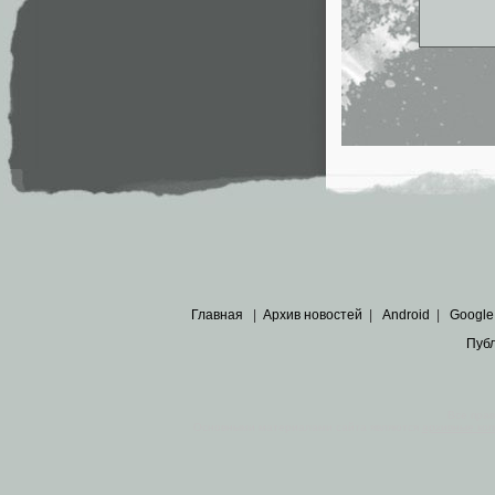
Главная
|
Архив новостей
|
Android
|
Google
Пуб
Все пра
Основными материалами сайта являются
архивные ко