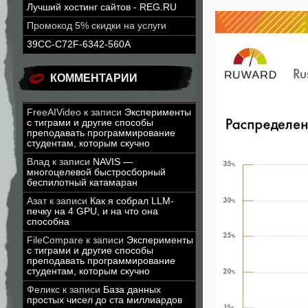
Лучший хостинг сайтов - REG.RU
Промокод 5% скидки на услуги
39CC-C72F-6342-560A
КОММЕНТАРИИ
FreeAIVideo
к записи
Эксперименты
с тиграми и другие способы
преподавать программирование
студентам, которым скучно
Влад
к записи
NAVIS —
многоцелевой быстросборный
беспилотный катамаран
Азат
к записи
Как я собрал LLM-
печку на 4 GPU, и на что она
способна
FileCompare
к записи
Эксперименты
с тиграми и другие способы
преподавать программирование
студентам, которым скучно
Феликс
к записи
База данных
простых чисел до ста миллиардов