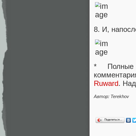
8. И, напос
* Полные
комментар
Ruward
. На
Автор: Terekhov
Поделиться…