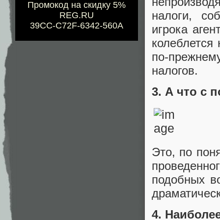
непроизвод
Промокод на скидку 5%
налоги, со
REG.RU
39CC-C72F-6342-560A
игрока аген
колеблется 
по-прежнем
налогов.
3. А что с
Это, по пон
проведенно
подобных в
драматичес
4. Наиболе