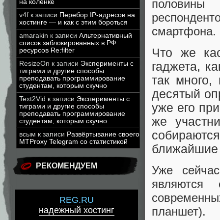
половин
на коленке
респондент
v4f
к записи
Перебор IP-адресов на
хостинге — и как с этим бороться
смартфона.
amarakin
к записи
Альтернативный
список заблокированных в РФ
Что же кас
ресурсов Re:filter
гаджета, к
ResizeOn
к записи
Эксперименты с
тиграми и другие способы
так много,
преподавать программирование
студентам, которым скучно
десятый оп
Text2Vid
к записи
Эксперименты с
уже его при
тиграми и другие способы
преподавать программирование
же участни
студентам, которым скучно
собирают
всым
к записи
Развёртывание своего
MTProxy Telegram со статистикой
ближайшие 
РЕКОМЕНДУЕМ
Уже сейча
являются 
современны
REG.RU
планшет).
надежный хостинг