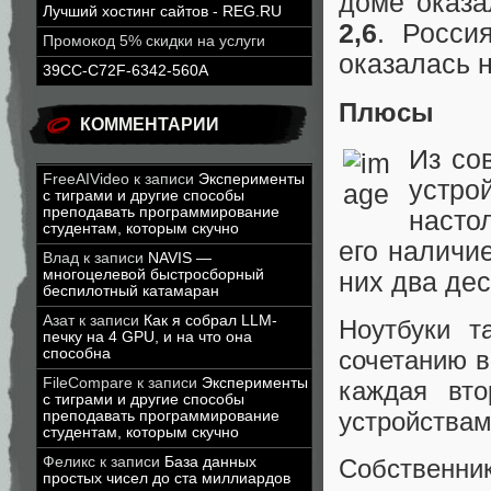
доме оказ
Лучший хостинг сайтов - REG.RU
2,6
. Росси
Промокод 5% скидки на услуги
оказалась н
39CC-C72F-6342-560A
Плюсы
КОММЕНТАРИИ
Из со
FreeAIVideo
к записи
Эксперименты
устро
с тиграми и другие способы
преподавать программирование
насто
студентам, которым скучно
его наличи
Влад
к записи
NAVIS —
многоцелевой быстросборный
них два дес
беспилотный катамаран
Азат
к записи
Как я собрал LLM-
Ноутбуки т
печку на 4 GPU, и на что она
способна
сочетанию в
FileCompare
к записи
Эксперименты
каждая вт
с тиграми и другие способы
устройства
преподавать программирование
студентам, которым скучно
Феликс
к записи
База данных
Собственн
простых чисел до ста миллиардов