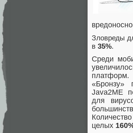
вредоносно
Зловреды д
в
35%
.
Среди моб
увеличил
платформ.
«Бронзу»
Java2ME п
для вирус
большинс
Количеств
целых
160