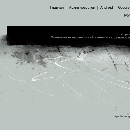
Главная
|
Архив новостей
|
Android
|
Google
Пуб
Все пра
Основными материалами сайта являются
архивные ко
https://ajax.