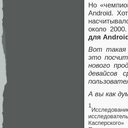
Но «чемпио
Android. Хо
насчитывало
около 2000
для Androi
Вот такая 
это посчит
нового про
девайсов с
пользовате
А вы как ду
1
Исследован
исследовател
Касперского»