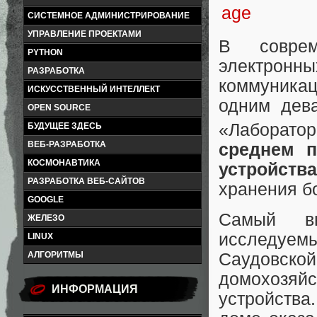
СИСТЕМНОЕ АДМИНИСТРИРОВАНИЕ
УПРАВЛЕНИЕ ПРОЕКТАМИ
В соврем
PYTHON
электронны
РАЗРАБОТКА
коммуникац
ИСКУССТВЕННЫЙ ИНТЕЛЛЕКТ
одним дев
OPEN SOURCE
«Лаборатор
БУДУЩЕЕ ЗДЕСЬ
ВЕБ-РАЗРАБОТКА
среднем п
КОСМОНАВТИКА
устройства
РАЗРАБОТКА ВЕБ-САЙТОВ
хранения б
GOOGLE
Самый вы
ЖЕЛЕЗО
исследуе
LINUX
АЛГОРИТМЫ
Саудовско
домохозя
ИНФОРМАЦИЯ
устройства