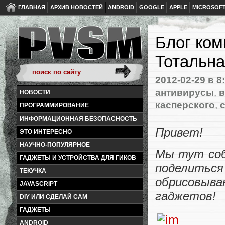
ГЛАВНАЯ
АРХИВ НОВОСТЕЙ
ANDROID
GOOGLE
APPLE
MICROSOF
Блог ком
Тотальн
2012-02-29
в 8
антивирусы
,
НОВОСТИ
касперского
,
ПРОГРАММИРОВАНИЕ
ИНФОРМАЦИОННАЯ БЕЗОПАСНОСТЬ
Привет!
ЭТО ИНТЕРЕСНО
НАУЧНО-ПОПУЛЯРНОЕ
Мы тут соб
ГАДЖЕТЫ И УСТРОЙСТВА ДЛЯ ГИКОВ
поделит
ТЕКУЧКА
обрисовыв
JAVASCRIPT
гаджетов!
DIY ИЛИ СДЕЛАЙ САМ
ГАДЖЕТЫ
ANDROID