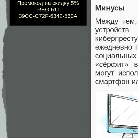
Промокод на скидку 5%
Минусы
REG.RU
39CC-C72F-6342-560A
Между тем,
устройст
киберпрес
ежедневно п
социальных
«сёрфит» в
могут испо
смартфон ил