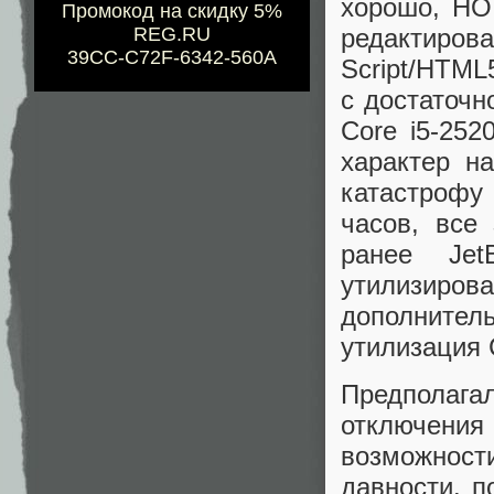
хорошо, НО
Промокод на скидку 5%
редактирова
REG.RU
39CC-C72F-6342-560A
Script/HTML
с достаточн
Core i5-25
характер н
катастрофу
часов, все 
ранее Jet
утилизиров
дополнител
утилизация 
Предполагал
отключения
возможност
давности. п