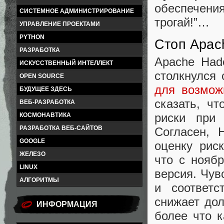
обеспечения
СИСТЕМНОЕ АДМИНИСТРИРОВАНИЕ
трогай!”…
УПРАВЛЕНИЕ ПРОЕКТАМИ
PYTHON
Стоп Apach
РАЗРАБОТКА
Apache Hado
ИСКУССТВЕННЫЙ ИНТЕЛЛЕКТ
столкнулся
OPEN SOURCE
для возмож
БУДУЩЕЕ ЗДЕСЬ
сказать, ч
ВЕБ-РАЗРАБОТКА
риски при
КОСМОНАВТИКА
РАЗРАБОТКА ВЕБ-САЙТОВ
Согласен, 
GOOGLE
оценку рис
ЖЕЛЕЗО
что с ноябр
LINUX
версия. Чув
АЛГОРИТМЫ
и соответ
снижает дол
ИНФОРМАЦИЯ
более что к