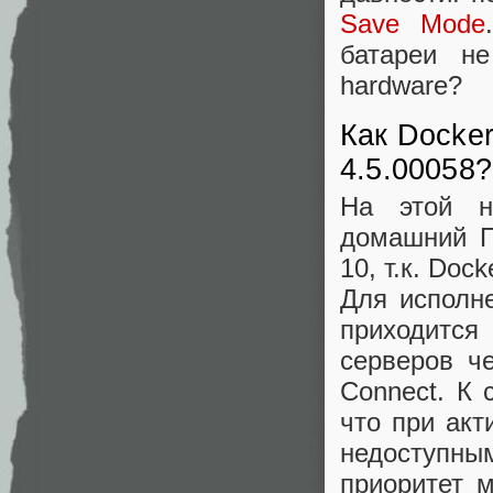
Save Mode
батареи н
hardware?
Как Docker
4.5.00058?
На этой н
домашний П
10, т.к. Do
Для исполн
приходитс
серверов ч
Connect. К
что при ак
недоступны
приоритет 