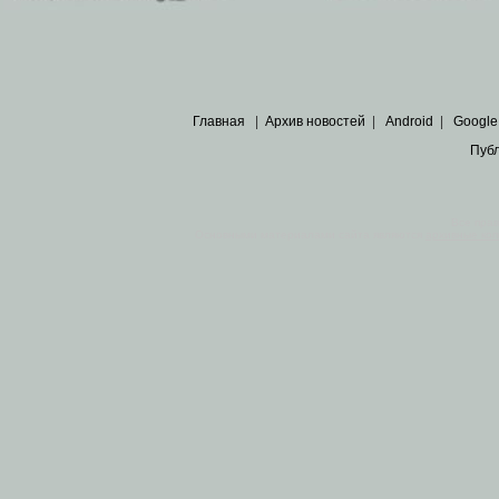
Главная
|
Архив новостей
|
Android
|
Google
Пуб
Все пра
Основными материалами сайта являются
архивные ко