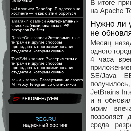
В итоге при
на коленке
v4f
к записи
Перебор IP-адресов на
на Apache To
хостинге — и как с этим бороться
amarakin
к записи
Альтернативный
Нужно ли 
список заблокированных в РФ
ресурсов Re:filter
не обновл
ResizeOn
к записи
Эксперименты с
Месяц наза
тиграми и другие способы
преподавать программирование
одного горо
студентам, которым скучно
4 часа вре
Text2Vid
к записи
Эксперименты с
тиграми и другие способы
приложение
преподавать программирование
студентам, которым скучно
SE/Java E
всым
к записи
Развёртывание своего
получилось
MTProxy Telegram со статистикой
JetBrains Int
РЕКОМЕНДУЕМ
и я обнови
моим впеч
позволяет 
REG.RU
среда раз
надежный хостинг