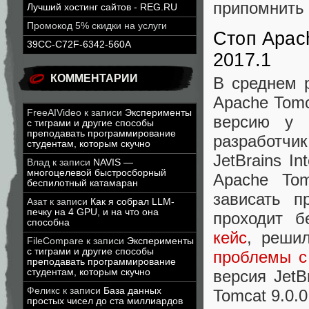
припомнить 
Лучший хостинг сайтов - REG.RU
Промокод 5% скидки на услуги
Стоп Apach
39CC-C72F-6342-560A
2017.1
КОММЕНТАРИИ
В среднем 
Apache Tomc
FreeAIVideo
к записи
Эксперименты
версию у 
с тиграми и другие способы
преподавать программирование
разработч
студентам, которым скучно
JetBrains In
Влад
к записи
NAVIS —
многоцелевой быстросборный
Apache Tom
беспилотный катамаран
зависать п
Азат
к записи
Как я собрал LLM-
печку на 4 GPU, и на что она
проходит 
способна
кейс
, решил
FileCompare
к записи
Эксперименты
с тиграми и другие способы
проблемы с
преподавать программирование
студентам, которым скучно
версия JetB
Феликс
к записи
База данных
Tomcat 9.0.
простых чисел до ста миллиардов