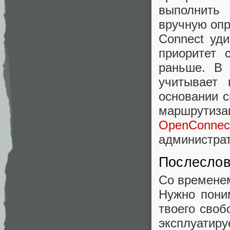
выполнить
вручную опр
Connect уд
приоритет 
раньше. В 
учитывает 
основании с
маршрутиз
OpenConnec
администра
Послесло
Со времене
Нужно поним
твоего своб
эксплуатир