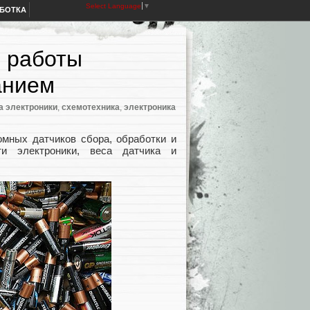
Select Language
▼
АБОТКА
я работы
анием
а электроники
,
схемотехника
,
электроника
омных датчиков сбора, обработки и
ти электроники, веса датчика и