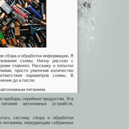
ов сбора и обработки информации. Я
твования схемы. Начну рассказ с
кроме главного. Расскажу о попытке
иями, просто увеличив количество
ответствия параметров схемы. В
нение до и после.
с автономным питанием.
ие приборы серийные продуктом. Эта
итания автономных устройств,
отать систему сбора и обработки
м питанием, передающим собранные