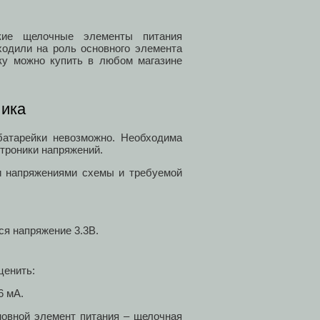
кие щелочные элементы питания
ходили на роль основного элемента
ку можно купить в любом магазине
чика
батарейки невозможно. Необходима
троники напряжений.
и напряжениями схемы и требуемой
ся напряжение 3.3В.
ценить:
6 мА.
новной элемент питания – щелочная