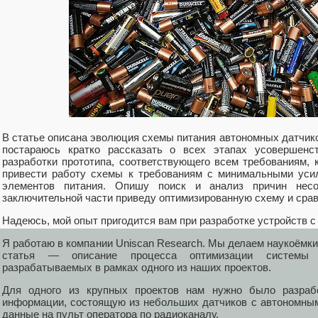
В статье описана эволюция схемы питания автономных датчик
постараюсь кратко рассказать о всех этапах усовершенс
разработки прототипа, соответствующего всем требованиям, 
привести работу схемы к требованиям с минимальными усил
элементов питания. Опишу поиск и анализ причин несо
заключительной части приведу оптимизированную схему и срав
Надеюсь, мой опыт пригодится вам при разработке устройств 
Я работаю в компании Uniscan Research. Мы делаем наукоёмк
статья — описание процесса оптимизации системы п
разрабатываемых в рамках одного из наших проектов.
Для одного из крупных проектов нам нужно было разраб
информации, состоящую из небольших датчиков с автономны
данные на пульт оператора по радиоканалу.