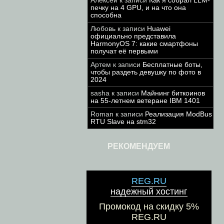
Алексей
к записи
Как я собрал LLM-
печку на 4 GPU, и на что она
способна
Любовь
к записи
Huawei
официально представила
HarmonyOS 7: какие смартфоны
получат её первыми
Артем
к записи
Бесплатные боты,
чтобы раздеть девушку по фото в
2024
sasha
к записи
Майнинг биткоинов
на 55-летнем ветеране IBM 1401
Roman
к записи
Реализация ModBus
RTU Slave на stm32
РЕКОМЕНДУЕМ
REG.RU
надежный хостинг
Промокод на скидку 5%
REG.RU