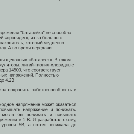
зряженая “батарейка” не способна
й «просядет», из-за большого
 накопитель, который медленно
алу. А во время передачи
для щелочных «батареек». В таком
муляторы, литий-тионил-хлоридные
ера 14500, что соответствует
дных напряжений. Полностью
о 4.2В.
жна сохранять работоспособность в
ходное напряжение может оказаться
повышать напряжение и понижать.
о могла бы понижать и повышать
пряжения в 1 В. Я разработал схему,
 уровня 5В, а потом понижала до