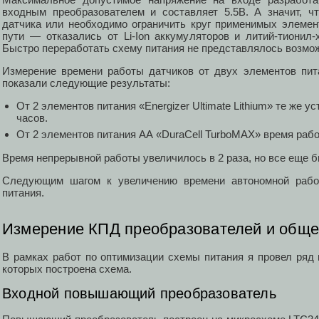
входным преобразователем и составляет 5.5В. А значит, ч
датчика или необходимо ограничить круг применимых элеме
пути — отказались от Li-Ion аккумуляторов и литий-тионил-
Быстро переработать схему питания не представлялось возмо
Измерение времени работы датчиков от двух элементов пит
показали следующие результаты:
От 2 элементов питания «Energizer Ultimate Lithium» те же у
часов.
От 2 элементов питания АА «DuraCell TurboMAX» время рабо
Время непрерывной работы увеличилось в 2 раза, но все еще 
Следующим шагом к увеличению времени автономной раб
питания.
Измерение КПД преобразователей и обще
В рамках работ по оптимизации схемы питания я провел ряд 
которых построена схема.
Входной повышающий преобразователь