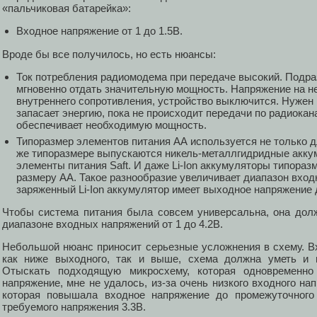
«пальчиковая батарейка»:
Входное напряжение от 1 до 1.5В.
Вроде бы все получилось, но есть нюансы:
Ток потребления радиомодема при передаче высокий. Подра
мгновенно отдать значительную мощность. Напряжение на не
внутреннего сопротивления, устройство выключится. Нужен
запасает энергию, пока не происходит передачи по радиокан
обеспечивает необходимую мощность.
Типоразмер элементов питания АА используется не только 
же типоразмере выпускаются никель-металлгидридные акку
элементы питания Saft. И даже Li-Ion аккумуляторы типоразм
размеру АА. Такое разнообразие увеличивает диапазон вхо
заряженный Li-Ion аккумулятор имеет выходное напряжение д
Чтобы система питания была совсем универсальна, она дол
диапазоне входных напряжений от 1 до 4.2В.
Небольшой нюанс приносит серьезные усложнения в схему. В
как ниже выходного, так и выше, схема должна уметь и 
Отыскать подходящую микросхему, которая одновременн
напряжение, мне не удалось, из-за очень низкого входного на
которая повышала входное напряжение до промежуточного
требуемого напряжения 3.3В.