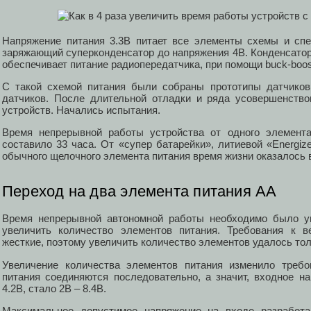
Напряжение питания 3.3В питает все элементы схемы и спе
заряжающий суперконденсатор до напряжения 4В. Конденсатор
обеспечивает питание радиопередатчика, при помощи buck-boos
С такой схемой питания были собраны прототипы датчиков
датчиков. После длительной отладки и ряда усовершенств
устройств. Начались испытания.
Время непрерывной работы устройства от одного элемента
составило 33 часа. От «супер батарейки», литиевой «Energize
обычного щелочного элемента питания время жизни оказалось в
Переход на два элемента питания АА
Время непрерывной автономной работы необходимо было ув
увеличить количество элементов питания. Требования к 
жесткие, поэтому увеличить количество элементов удалось тол
Увеличение количества элементов питания изменило требо
питания соединяются последовательно, а значит, входное 
4.2В, стало 2В – 8.4В.
Максимальное допустимое напряжение на входе разработа