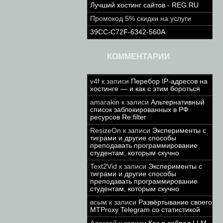
Лучший хостинг сайтов - REG.RU
Промокод 5% скидки на услуги
39CC-C72F-6342-560A
КОММЕНТАРИИ
v4f
к записи
Перебор IP-адресов на
хостинге — и как с этим бороться
amarakin
к записи
Альтернативный
список заблокированных в РФ
ресурсов Re:filter
ResizeOn
к записи
Эксперименты с
тиграми и другие способы
преподавать программирование
студентам, которым скучно
Text2Vid
к записи
Эксперименты с
тиграми и другие способы
преподавать программирование
студентам, которым скучно
всым
к записи
Развёртывание своего
MTProxy Telegram со статистикой