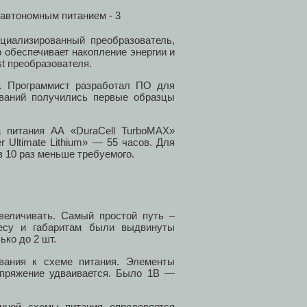
циализированный преобразователь,
 обеспечивает накопление энергии и
t преобразователя.
. Программист разработал ПО для
ований получились первые образцы
 питания АА «DuraCell TurboMAX»
r Ultimate Lithium» — 55 часов. Для
 10 раз меньше требуемого.
еличивать. Самый простой путь –
весу и габаритам были выдвинуты
ько до 2 шт.
вания к схеме питания. Элементы
напряжение удваивается. Было 1В —
нной схемы питания определяется