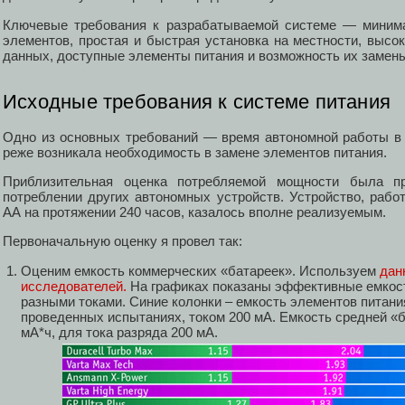
Ключевые требования к разрабатываемой системе — миним
элементов, простая и быстрая установка на местности, высо
данных, доступные элементы питания и возможность их замен
Исходные требования к системе питания
Одно из основных требований — время автономной работы в 
реже возникала необходимость в замене элементов питания.
Приблизительная оценка потребляемой мощности была п
потреблении других автономных устройств. Устройство, рабо
АА на протяжении 240 часов, казалось вполне реализуемым.
Первоначальную оценку я провел так:
Оценим емкость коммерческих «батареек». Используем
дан
исследователей.
На графиках показаны эффективные емкост
разными токами. Синие колонки – емкость элементов питани
проведенных испытаниях, током 200 мА. Емкость средней «б
мА*ч, для тока разряда 200 мА.