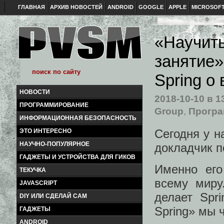
ГЛАВНАЯ
АРХИВ НОВОСТЕЙ
ANDROID
GOOGLE
APPLE
MICROSOF
«Научит
занятие»
Spring о
НОВОСТИ
2018-10-10
в 1
ПРОГРАММИРОВАНИЕ
Group
,
Прогр
ИНФОРМАЦИОННАЯ БЕЗОПАСНОСТЬ
Сегодня у н
ЭТО ИНТЕРЕСНО
НАУЧНО-ПОПУЛЯРНОЕ
докладчик п
ГАДЖЕТЫ И УСТРОЙСТВА ДЛЯ ГИКОВ
Именно его
ТЕКУЧКА
всему миру
JAVASCRIPT
делает Spr
DIY ИЛИ СДЕЛАЙ САМ
Spring» мы 
ГАДЖЕТЫ
ANDROID