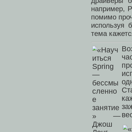
драйверы б
например, P
помимо проч
используя б
тема кажетс
Во
ча
п
ис
од
Ст
ка
за
ве