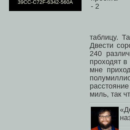
39CC-C72F-6342-560A
таблицу. Т
Двести сор
240 различ
проходят в
мне приход
полумилл
расстояние
миль, так ч
«Д
на