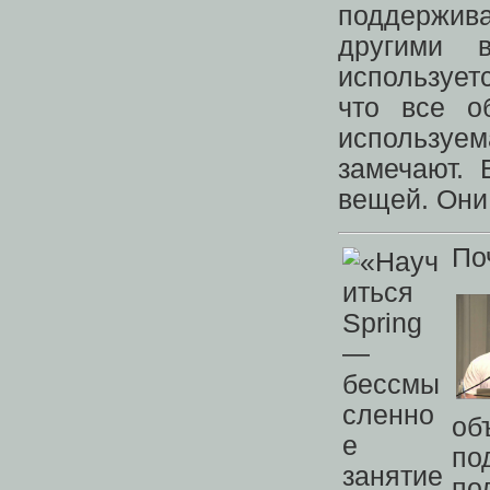
поддержива
другими 
используетс
что все о
используе
замечают. 
вещей. Они
По
об
по
по