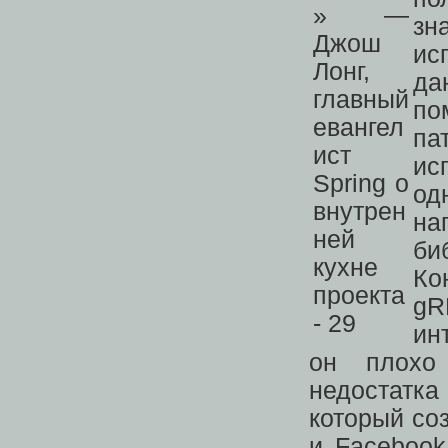
зн
ис
да
по
п
ис
од
на
би
Ко
gR
ин
он плохо
недостатка 
который соз
и Facebook