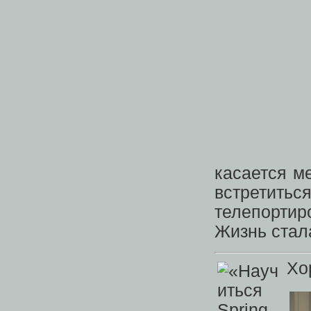
касается м
встретитьс
телепорти
Жизнь стал
Хо