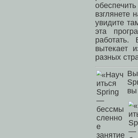
обеспечит
взглянете н
увидите та
эта прогр
работать.
вытекает и
разных стр
Вы
Sp
вы