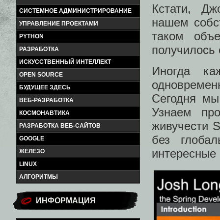
Кстати, Д
СИСТЕМНОЕ АДМИНИСТРИРОВАНИЕ
нашем соб
УПРАВЛЕНИЕ ПРОЕКТАМИ
таком объ
PYTHON
получилось 
РАЗРАБОТКА
ИСКУССТВЕННЫЙ ИНТЕЛЛЕКТ
Иногда ка
OPEN SOURCE
одновременн
БУДУЩЕЕ ЗДЕСЬ
Сегодня мы 
ВЕБ-РАЗРАБОТКА
Узнаем про
КОСМОНАВТИКА
живучести S
РАЗРАБОТКА ВЕБ-САЙТОВ
без глоба
GOOGLE
интересные
ЖЕЛЕЗО
LINUX
АЛГОРИТМЫ
ИНФОРМАЦИЯ