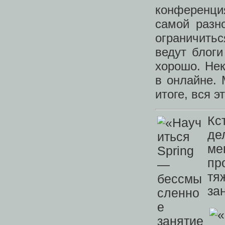
конференция
самой разн
ограничить
ведут блоги
хорошо. Нек
в онлайне. 
итоге, вся э
Кс
де
ме
пр
тя
за