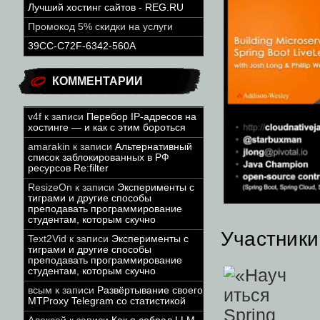
Лучший хостинг сайтов - REG.RU
Промокод 5% скидки на услуги
39CC-C72F-6342-560A
КОММЕНТАРИИ
v4f
к записи
Перебор IP-адресов на
хостинге — и как с этим бороться
amarakin
к записи
Альтернативный
список заблокированных в РФ
ресурсов Re:filter
ResizeOn
к записи
Эксперименты с
тиграми и другие способы
преподавать программирование
студентам, которым скучно
Участники
Text2Vid
к записи
Эксперименты с
тиграми и другие способы
преподавать программирование
студентам, которым скучно
всым
к записи
Развёртывание своего
MTProxy Telegram со статистикой