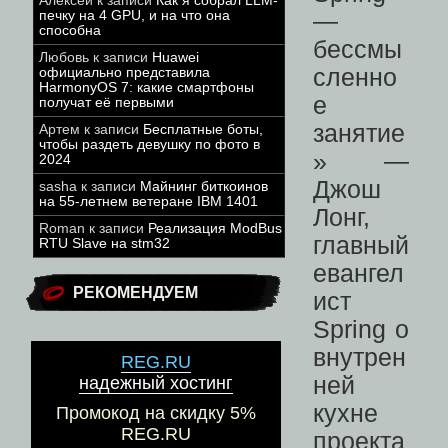
Алексей
к записи
Как я собрал LLM-
печку на 4 GPU, и на что она
способна
Любовь
к записи
Huawei
официально представила
HarmonyOS 7: какие смартфоны
получат её первыми
Артем
к записи
Бесплатные боты,
чтобы раздеть девушку по фото в
2024
sasha
к записи
Майнинг биткоинов
на 55-летнем ветеране IBM 1401
Roman
к записи
Реализация ModBus
RTU Slave на stm32
РЕКОМЕНДУЕМ
REG.RU
надежный хостинг
Промокод на скидку 5%
REG.RU