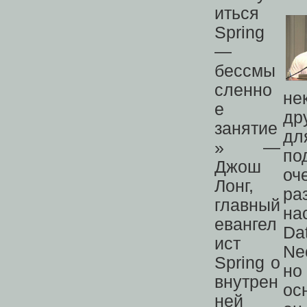
не
др
дл
по
оч
ра
на
Da
Ne
но
ос