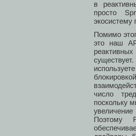
в реактивн
просто Sp
экосистему 
Помимо это
это наш A
реактивны
существует
используете
блокировк
взаимодейс
число тре
поскольку м
увеличени
Поэтому R
обеспечива