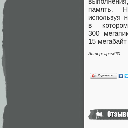
выполнения
память. Н
используя 
в которо
300 мегапи
15 мегабайт
Автор: apcs660
Поделиться…