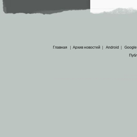
Главная
|
Архив новостей
|
Android
|
Google
Пуб
Все пра
Основными материалами сайта являются
архивные ко