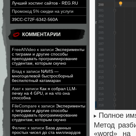
Лучший хостинг сайтов - REG.RU
Промокод 5% скидки на услуги
39CC-C72F-6342-560A
КОММЕНТАРИИ
FreeAIVideo
к записи
Эксперименты
с тиграми и другие способы
преподавать программирование
студентам, которым скучно
Влад
к записи
NAVIS —
многоцелевой быстросборный
беспилотный катамаран
Азат
к записи
Как я собрал LLM-
печку на 4 GPU, и на что она
способна
FileCompare
к записи
Эксперименты
с тиграми и другие способы
Полное им
преподавать программирование
студентам, которым скучно
Метод разб
Феликс
к записи
База данных
«word» на 
простых чисел до ста миллиардов