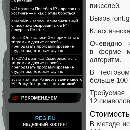
на коленке
пикселей.
v4f
к записи
Перебор IP-адресов на
хостинге — и как с этим бороться
Вызов font.g
amarakin
к записи
Альтернативный
список заблокированных в РФ
Классически
ресурсов Re:filter
ResizeOn
к записи
Эксперименты с
Очевидно ч
тиграми и другие способы
преподавать программирование
в форме м
студентам, которым скучно
алгоритм.
Text2Vid
к записи
Эксперименты с
тиграми и другие способы
преподавать программирование
В тестовом
студентам, которым скучно
больше 100 
всым
к записи
Развёртывание своего
MTProxy Telegram со статистикой
Требуемая 
РЕКОМЕНДУЕМ
12 символов
Стоимость
REG.RU
В методе ис
надежный хостинг