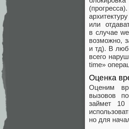
блокировка
(прогресс
архитекту
или отдава
в случаe we
возможно, з
и тд). В лю
всего наруш
time» опера
Оценка вр
Оценим вр
вызовов п
займет 10
использо
но для нача