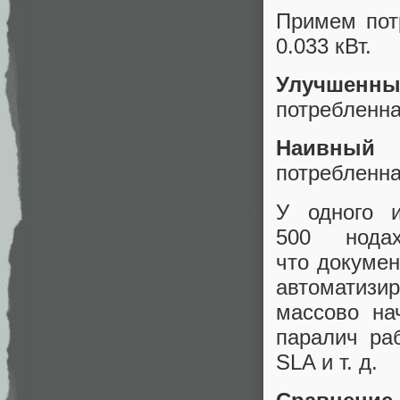
Примем пот
0.033 кВт.
Улучшенн
потребленна
Наивный а
потребленна
У одного 
500 нодах
что докуме
автоматиз
массово на
паралич ра
SLA и т. д.