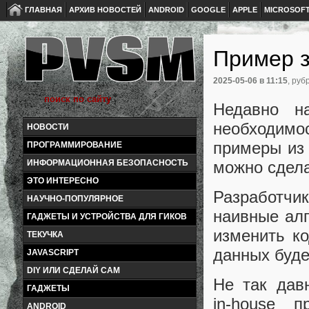
ГЛАВНАЯ
АРХИВ НОВОСТЕЙ
ANDROID
GOOGLE
APPLE
MICROSOF
Пример з
2025-05-06
в 11:15
, руб
Недавно н
необходим
НОВОСТИ
примеры из 
ПРОГРАММИРОВАНИЕ
можно сдела
ИНФОРМАЦИОННАЯ БЕЗОПАСНОСТЬ
ЭТО ИНТЕРЕСНО
Разработчи
НАУЧНО-ПОПУЛЯРНОЕ
наивные алг
ГАДЖЕТЫ И УСТРОЙСТВА ДЛЯ ГИКОВ
изменить к
ТЕКУЧКА
данных буде
JAVASCRIPT
DIY ИЛИ СДЕЛАЙ САМ
Не так дав
ГАДЖЕТЫ
in‑house 
ANDROID