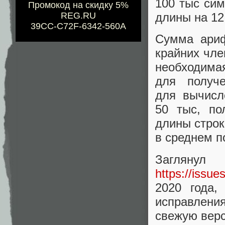
100 тыс сим
Промокод на скидку 5%
длины на 12
REG.RU
39CC-C72F-6342-560A
Сумма ариф
крайних чле
необходима
для получ
для вычисл
50 тыс, по
длины строк
в среднем п
Заглянул
https://issu
2020 года,
исправления
свежую верс