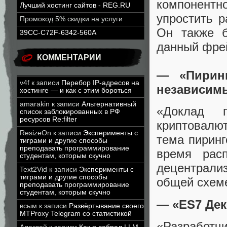
компонентно
Лучший хостинг сайтов - REG.RU
упростить р
Промокод 5% скидки на услуги
Он также б
39CC-C72F-6342-560A
данный фре
КОММЕНТАРИИ
— «Пиринг
v4f
к записи
Перебор IP-адресов на
независим
хостинге — и как с этим бороться
amarakin
к записи
Альтернативный
«Доклад п
список заблокированных в РФ
ресурсов Re:filter
криптовалют
ResizeOn
к записи
Эксперименты с
тема пиринг
тиграми и другие способы
преподавать программирование
время рас
студентам, которым скучно
децентрали
Text2Vid
к записи
Эксперименты с
тиграми и другие способы
общей схеме
преподавать программирование
студентам, которым скучно
— «ES7 Дек
всым
к записи
Развёртывание своего
MTProxy Telegram со статистикой
«Разработчи