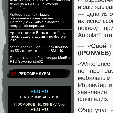
Алексей
к записи
Как я собрал LLM-
печку на 4 GPU, и на что она
и заглядыва
способна
— одна из э
Любовь
к записи
Huawei
официально представила
их использо
HarmonyOS 7: какие смартфоны
получат её первыми
покажу пр
Артем
к записи
Бесплатные боты,
Angular2 эт
чтобы раздеть девушку по фото в
2024
— «Свой P
sasha
к записи
Майнинг биткоинов
на 55-летнем ветеране IBM 1401
(IPONWEB)
Roman
к записи
Реализация ModBus
RTU Slave на stm32
«Write once
не про Ja
РЕКОМЕНДУЕМ
мобильным
PhoneGap и 
заявление
REG.RU
надежный хостинг
слышали».
Промокод на скидку 5%
Сбор участн
REG.RU