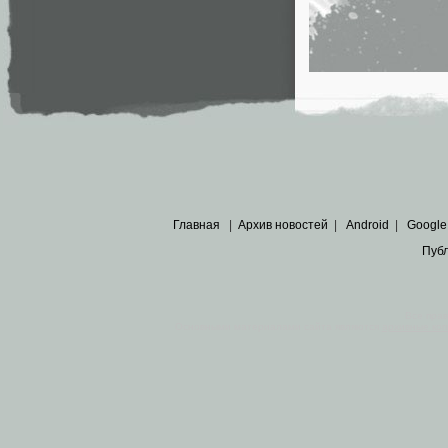
Главная
|
Архив новостей
|
Android
|
Google
Пуб
Все пра
Основными материалами сайта являются
архивные ко