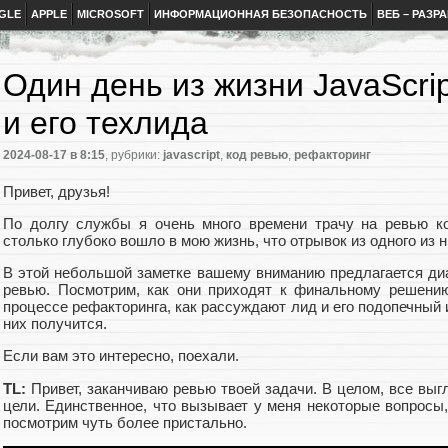
GLE
APPLE
MICROSOFT
ИНФОРМАЦИОННАЯ БЕЗОПАСНОСТЬ
ВЕБ – РАЗР
Один день из жизни JavaScri
и его техлида
2024-08-17
в 8:15
, рубрики:
javascript
,
код ревью
,
рефакторинг
Привет, друзья!
По долгу службы я очень много времени трачу на ревью к
столько глубоко вошло в мою жизнь, что отрывок из одного из 
В этой небольшой заметке вашему вниманию предлагается диа
ревью. Посмотрим, как они приходят к финальному решению
процессе рефакторинга, как рассуждают лид и его подопечный 
них получится.
Если вам это интересно, поехали.
TL:
Привет, заканчиваю ревью твоей задачи. В целом, все выг
цели. Единственное, что вызывает у меня некоторые вопросы
посмотрим чуть более пристально.