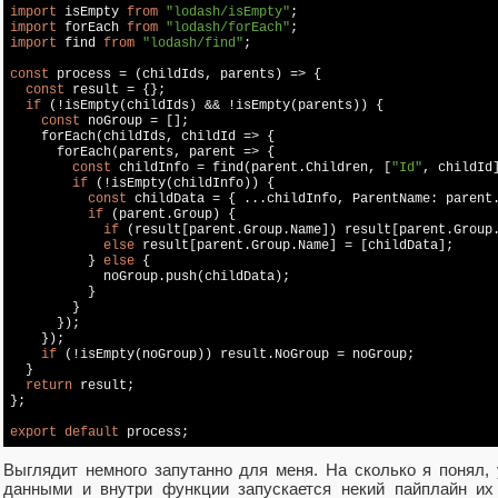
import
 isEmpty 
from
"lodash/isEmpty"
import
 forEach 
from
"lodash/forEach"
import
 find 
from
"lodash/find"
;

const
 process = (childIds, parents) => {

const
 result = {};

if
 (!isEmpty(childIds) && !isEmpty(parents)) {

const
 noGroup = [];

    forEach(childIds, childId => {

      forEach(parents, parent => {

const
 childInfo = find(parent.Children, [
"Id"
, childId]
if
 (!isEmpty(childInfo)) {

const
 childData = { ...childInfo, ParentName: parent.
if
 (parent.Group) {

if
 (result[parent.Group.Name]) result[parent.Group.
else
 result[parent.Group.Name] = [childData];

          } 
else
 {

            noGroup.push(childData);

          }

        }

      });

    });

if
 (!isEmpty(noGroup)) result.NoGroup = noGroup;

  }

return
 result;

};

export
default
 process;
Выглядит немного запутанно для меня. На сколько я понял, 
данными и внутри функции запускается некий пайплайн их 