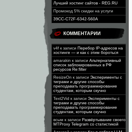
Лучший хостинг сайтов - REG.RU
Промокод 5% скидки на услуги
39CC-C72F-6342-560A
КОММЕНТАРИИ
v4f
к записи
Перебор IP-адресов на
хостинге — и как с этим бороться
amarakin
к записи
Альтернативный
список заблокированных в РФ
ресурсов Re:filter
ResizeOn
к записи
Эксперименты с
тиграми и другие способы
преподавать программирование
студентам, которым скучно
Text2Vid
к записи
Эксперименты с
тиграми и другие способы
преподавать программирование
студентам, которым скучно
всым
к записи
Развёртывание своего
MTProxy Telegram со статистикой