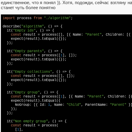
единственное, что я понял )). Хотя, подожди, сейчас взгляну н
станет чуть более понятно
import
 process 
from
"./algorithm"
;

describe(
"algorithm"
, () => {

  it(
"Empty ids"
, () => {

const
 result = process([], [{ Name: 
"Parent"
, Children: [{
    expect(result).toEqual({});

  });

  it(
"Empty parents"
, () => {

const
 result = process([
1
], []);

    expect(result).toEqual({});

  });

  it(
"Empty collections"
, () => {

const
 result = process([], []);

    expect(result).toEqual({});

  });

  it(
"Empty group"
, () => {

const
 result = process([
1
], [{ Name: 
"Parent"
, Children: [
    expect(result).toEqual({

      NoGroup: [{ Id: 
1
, Name: 
"Child"
, ParentName: 
"Parent"
 }]
    });

  });

  it(
"Non empty group"
, () => {

const
 result = process(

      [
1
],
