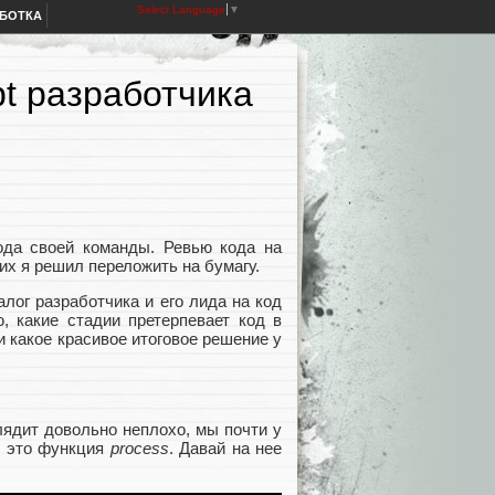
Select Language
▼
АБОТКА
pt разработчика
ода своей команды. Ревью кода на
них я решил переложить на бумагу.
лог разработчика и его лида на код
, какие стадии претерпевает код в
и какое красивое итоговое решение у
лядит довольно неплохо, мы почти у
, это функция
process
. Давай на нее