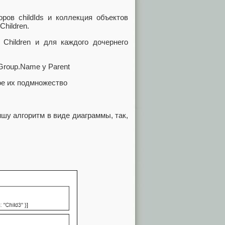
ров childIds и коллекция объектов
Children.
Children и для каждого дочернего
Group.Name у Parent
рое их подмножество
ишу алгоритм в виде диаграммы, так,