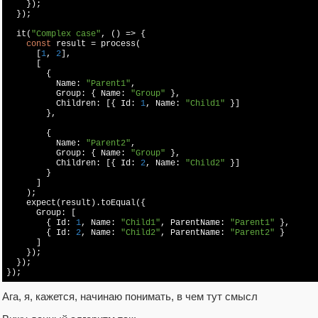
    });

  });

  it(
"Complex case"
, () => {

const
 result = process(

      [
1
, 
2
],

      [

        {

          Name: 
"Parent1"
,

          Group: { Name: 
"Group"
 },

          Children: [{ Id: 
1
, Name: 
"Child1"
 }]

        },

        {

          Name: 
"Parent2"
,

          Group: { Name: 
"Group"
 },

          Children: [{ Id: 
2
, Name: 
"Child2"
 }]

        }

      ]

    );

    expect(result).toEqual({

      Group: [

        { Id: 
1
, Name: 
"Child1"
, ParentName: 
"Parent1"
 },

        { Id: 
2
, Name: 
"Child2"
, ParentName: 
"Parent2"
 }

      ]

    });

  });

});
Ага, я, кажется, начинаю понимать, в чем тут смысл