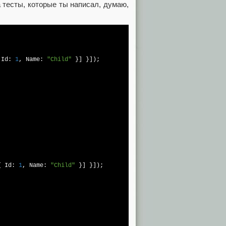
а тесты, которые ты написал, думаю,
 Id: 
1
, Name: 
"Child"
 }] }]);

{ Id: 
1
, Name: 
"Child"
 }] }]);


