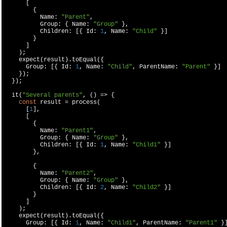
      [

        {

          Name: 
"Parent"
,

          Group: { Name: 
"Group"
 },

          Children: [{ Id: 
1
, Name: 
"Child"
 }]

        }

      ]

    );

    expect(result).toEqual({

      Group: [{ Id: 
1
, Name: 
"Child"
, ParentName: 
"Parent"
 }]

    });

  });

  it(
"Several parents"
, () => {

const
 result = process(

      [
1
],

      [

        {

          Name: 
"Parent1"
,

          Group: { Name: 
"Group"
 },

          Children: [{ Id: 
1
, Name: 
"Child1"
 }]

        },

        {

          Name: 
"Parent2"
,

          Group: { Name: 
"Group"
 },

          Children: [{ Id: 
2
, Name: 
"Child2"
 }]

        }

      ]

    );

    expect(result).toEqual({

      Group: [{ Id: 
1
, Name: 
"Child1"
, ParentName: 
"Parent1"
 }]