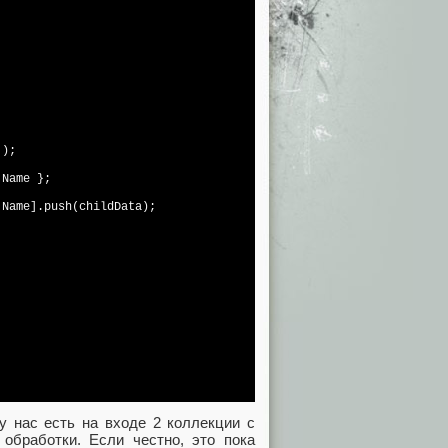
);

Name };

Name].push(childData);

у нас есть на входе 2 коллекции с
обработки. Если честно, это пока