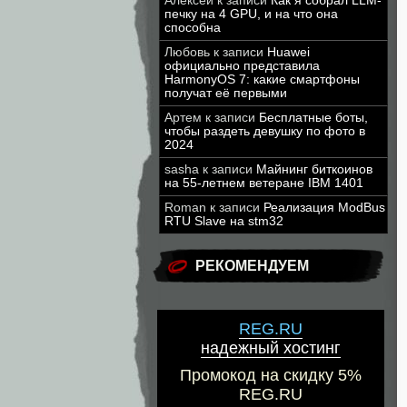
Алексей
к записи
Как я собрал LLM-
печку на 4 GPU, и на что она
способна
Любовь
к записи
Huawei
официально представила
HarmonyOS 7: какие смартфоны
получат её первыми
Артем
к записи
Бесплатные боты,
чтобы раздеть девушку по фото в
2024
sasha
к записи
Майнинг биткоинов
на 55-летнем ветеране IBM 1401
Roman
к записи
Реализация ModBus
RTU Slave на stm32
РЕКОМЕНДУЕМ
REG.RU
надежный хостинг
Промокод на скидку 5%
REG.RU