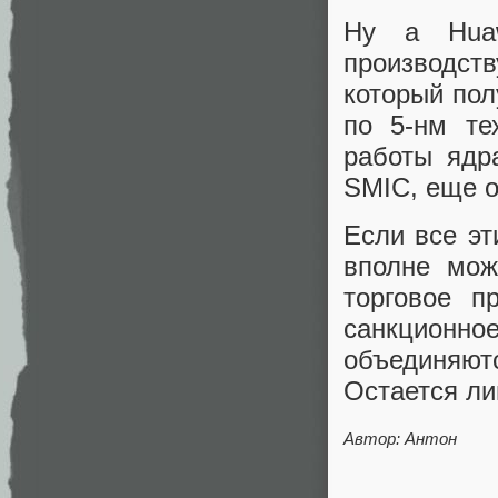
Ну а Huaw
производств
который пол
по 5-нм те
работы ядр
SMIC, еще о
Если все эт
вполне мож
торговое п
санкционное
объединяют
Остается ли
Автор: Антон