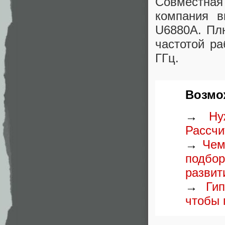
Совместная 
компания в
U6880A. Пл
частотой ра
ГГц.
Возмож
→
Ну
Рассчи
→
Чем
подбо
развит
→
Ги
чтобы 