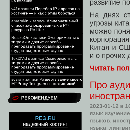
развитие п
на коленке
v4f
к записи
Перебор IP-адресов на
На днях ст
хостинге — и как с этим бороться
amarakin
к записи
Альтернативный
угрозы кит
список заблокированных в РФ
можно поня
ресурсов Re:filter
корпорация
ResizeOn
к записи
Эксперименты с
тиграми и другие способы
Китая и СШ
преподавать программирование
студентам, которым скучно
и о прочих 
Text2Vid
к записи
Эксперименты с
тиграми и другие способы
Читать по
преподавать программирование
студентам, которым скучно
всым
к записи
Развёртывание своего
Про ауди
MTProxy Telegram со статистикой
иностран
РЕКОМЕНДУЕМ
2023-01-12
в 1
язык изучение
REG.RU
языков
,
иност
надежный хостинг
языка
,
лингви