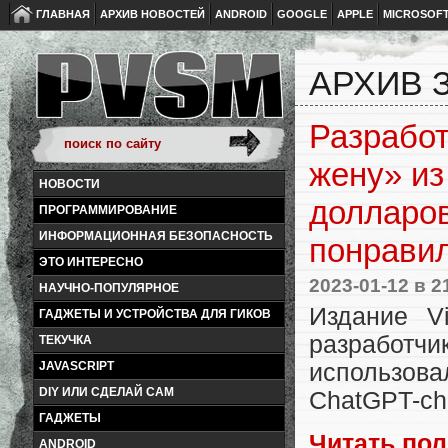
ГЛАВНАЯ
АРХИВ НОВОСТЕЙ
ANDROID
GOOGLE
APPLE
MICROSOF
АРХИВ З
Разработ
жену» из
НОВОСТИ
долларов
ПРОГРАММИРОВАНИЕ
ИНФОРМАЦИОННАЯ БЕЗОПАСНОСТЬ
понрави
ЭТО ИНТЕРЕСНО
2023-01-12
в 2
НАУЧНО-ПОПУЛЯРНОЕ
Издание V
ГАДЖЕТЫ И УСТРОЙСТВА ДЛЯ ГИКОВ
разработч
ТЕКУЧКА
использова
JAVASCRIPT
DIY ИЛИ СДЕЛАЙ САМ
ChatGPT-ch
ГАДЖЕТЫ
Читать по
ANDROID