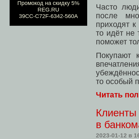
Промокод на скидку 5%
Часто люди
REG.RU
после мно
39CC-C72F-6342-560A
приходят к
то идёт не
поможет то
Покупают 
впечатле
убеждённос
то особый 
Читать по
Клиенты 
в банком
2023-01-12
в 1