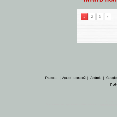
1
2
3
»
Главная
|
Архив новостей
|
Android
|
Google
Пуб
Все пра
Основными материалами сайта являются
архивные ко