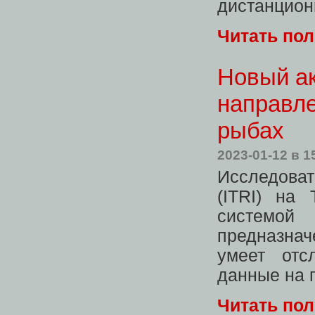
дистанцион
Читать по
Новый а
направле
рыбах
2023-01-12
в 1
Исследова
(ITRI) на
системой 
предназнач
умеет отс
данные на 
Читать по