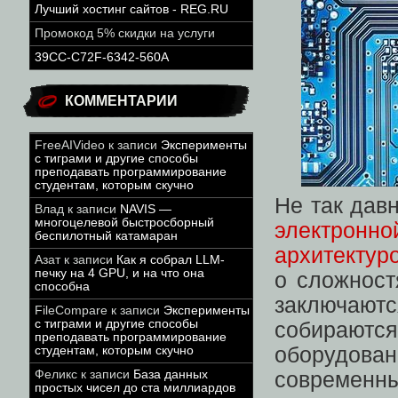
Лучший хостинг сайтов - REG.RU
Промокод 5% скидки на услуги
39CC-C72F-6342-560A
КОММЕНТАРИИ
FreeAIVideo
к записи
Эксперименты
с тиграми и другие способы
преподавать программирование
студентам, которым скучно
Не так дав
Влад
к записи
NAVIS —
многоцелевой быстросборный
электрон
беспилотный катамаран
архитекту
Азат
к записи
Как я собрал LLM-
печку на 4 GPU, и на что она
о сложност
способна
заключаю
FileCompare
к записи
Эксперименты
с тиграми и другие способы
собираютс
преподавать программирование
оборудов
студентам, которым скучно
Феликс
к записи
База данных
современны
простых чисел до ста миллиардов