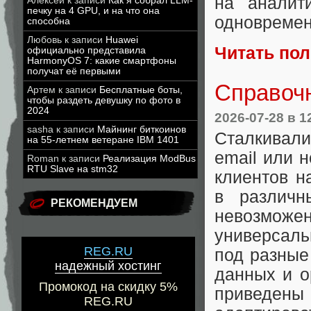
на аналит
Алексей
к записи
Как я собрал LLM-
печку на 4 GPU, и на что она
одновремен
способна
Любовь
к записи
Huawei
Читать по
официально представила
HarmonyOS 7: какие смартфоны
получат её первыми
Справочн
Артем
к записи
Бесплатные боты,
чтобы раздеть девушку по фото в
2024
2026-07-28
в 1
sasha
к записи
Майнинг биткоинов
Сталкивали
на 55-летнем ветеране IBM 1401
email или 
Roman
к записи
Реализация ModBus
RTU Slave на stm32
клиентов н
в различн
РЕКОМЕНДУЕМ
невозможен
универсал
REG.RU
под разные
надежный хостинг
данных и о
Промокод на скидку 5%
приведены 
REG.RU