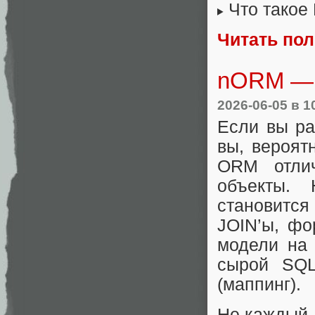
Что тако
Читать по
nORM — 
2026-06-05
в 1
Если вы ра
вы, вероят
ORM отлич
объекты.
становится
JOIN’ы, фо
модели на 
сырой SQL
(маппинг).
Не каждый