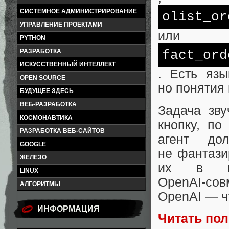
СИСТЕМНОЕ АДМИНИСТРИРОВАНИЕ
olist_or
УПРАВЛЕНИЕ ПРОЕКТАМИ
или
PYTHON
fact_ord
РАЗРАБОТКА
ИСКУССТВЕННЫЙ ИНТЕЛЛЕКТ
. Есть яз
OPEN SOURCE
но понятия
БУДУЩЕЕ ЗДЕСЬ
ВЕБ-РАЗРАБОТКА
Задача зву
КОСМОНАВТИКА
кнопку, по
РАЗРАБОТКА ВЕБ-САЙТОВ
агент до
GOOGLE
не фантази
ЖЕЛЕЗО
их в ме
LINUX
OpenAI‑со
АЛГОРИТМЫ
OpenAI — ч
ИНФОРМАЦИЯ
Читать по