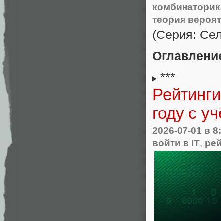
комбинаторик
теория вероя
(Серия: Се
Оглавлени
***
Рейтинги
году с у
2026-07-01
в 8
войти в IT
,
ре