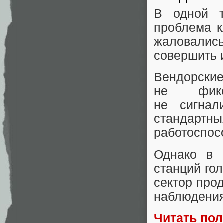
В одной т
проблема к
жаловались
совершить 
Вендорс
не фикс
не сигнал
стандарт
работоспос
Однако в 
станций гол
сектор про
наблюдения
Читать по