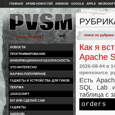
ГЛАВНАЯ
АРХИВ НОВОСТЕЙ
ANDROID
GOOGLE
APPLE
MICROSOF
РУБРИК
Как я вс
НОВОСТИ
ПРОГРАММИРОВАНИЕ
Apache S
ИНФОРМАЦИОННАЯ БЕЗОПАСНОСТЬ
2026-08-04
в 1
ЭТО ИНТЕРЕСНО
opensource
,
p
НАУЧНО-ПОПУЛЯРНОЕ
Есть Apach
ГАДЖЕТЫ И УСТРОЙСТВА ДЛЯ ГИКОВ
SQL Lab и
ТЕКУЧКА
таблица с 
JAVASCRIPT
DIY ИЛИ СДЕЛАЙ САМ
orders
ГАДЖЕТЫ
,
ANDROID