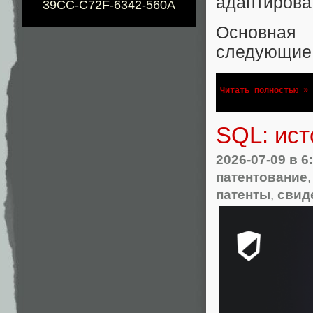
адаптирова
39CC-C72F-6342-560A
Основная 
следующие 
Читать полностью »
SQL: ист
2026-07-09
в 6
патентование
патенты
,
свид