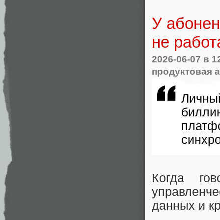
У абонен
не работ
2026-06-07
в 1
продуктовая 
Личны
билли
платф
синхр
Когда го
управленч
данных и к