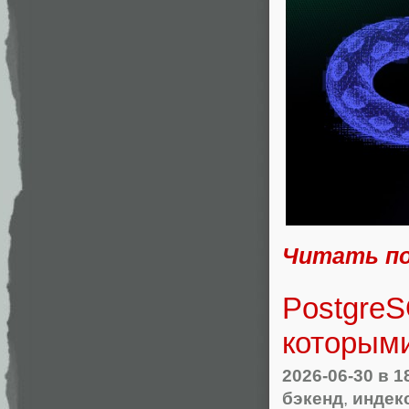
Читать п
PostgreS
которыми
2026-06-30
в 1
бэкенд
,
индек