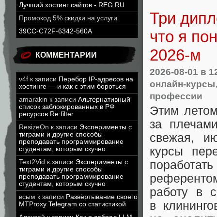
Лучший хостинг сайтов - REG.RU
Три дипл
Промокод 5% скидки на услуги
что я по
39CC-C72F-6342-560A
2026-м
КОММЕНТАРИИ
2026-08-01
в 1
v4f
к записи
Перебор IP-адресов на
онлайн-курсы
хостинге — и как с этим бороться
профессии
amarakin
к записи
Альтернативный
список заблокированных в РФ
Этим летом
ресурсов Re:filter
за плечам
ResizeOn
к записи
Эксперименты с
тиграми и другие способы
свежая, и
преподавать программирование
курсы пер
студентам, которым скучно
Text2Vid
к записи
Эксперименты с
поработат
тиграми и другие способы
референтом
преподавать программирование
студентам, которым скучно
работу в 
всым
к записи
Развёртывание своего
в клининг
MTProxy Telegram со статистикой