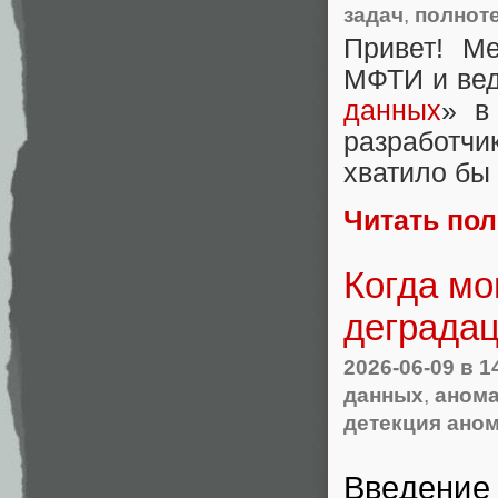
задач
,
полнот
Привет! М
МФТИ и вед
данных
» в
разработчи
хватило бы 
Читать по
Когда мо
деградац
2026-06-09
в 1
данных
,
анома
детекция ано
Введение