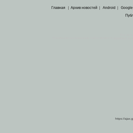
Главная
|
Архив новостей
|
Android
|
Google
Пуб
Все пра
Основными материалами сайта являются
архивные ко
https://ajax.