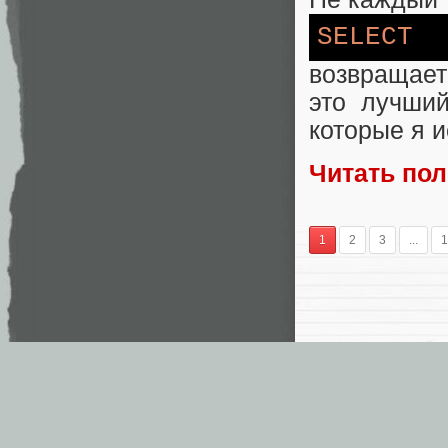
SELECT
возвращает
это лучши
которые я и
Читать по
1
2
3
...
1