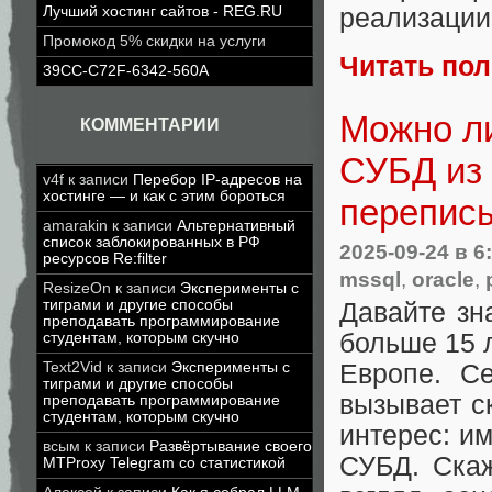
Лучший хостинг сайтов - REG.RU
реализаци
Промокод 5% скидки на услуги
Читать по
39CC-C72F-6342-560A
Можно ли
КОММЕНТАРИИ
СУБД из 
v4f
к записи
Перебор IP-адресов на
хостинге — и как с этим бороться
переписы
amarakin
к записи
Альтернативный
список заблокированных в РФ
2025-09-24
в 6
ресурсов Re:filter
mssql
,
oracle
,
ResizeOn
к записи
Эксперименты с
тиграми и другие способы
Давайте зн
преподавать программирование
больше 15 л
студентам, которым скучно
Text2Vid
к записи
Эксперименты с
Европе. С
тиграми и другие способы
вызывает с
преподавать программирование
студентам, которым скучно
интерес: и
всым
к записи
Развёртывание своего
СУБД. Скаж
MTProxy Telegram со статистикой