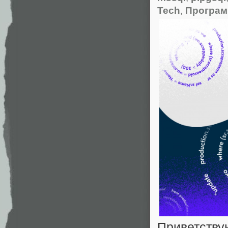
Tech
,
Програм
Приветству