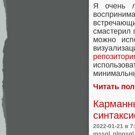
Я очень л
воспринима
встречающ
смастерил
можно исп
визуализац
репозитори
использова
минимальн
Читать по
Карманны
синтакси
2022-01-21
в 7
mssql
,
plpgsql