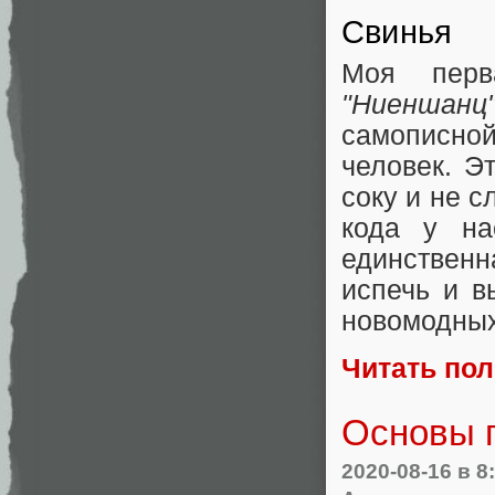
Свинья
Моя перв
"Ниеншанц
самописн
человек. Э
соку и не 
кода у на
единственн
испечь и в
новомодны
Читать по
Основы 
2020-08-16
в 8