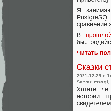
Я занима
PostgreSQ
сравнение 
В
прошло
быстродейс
Читать по
Сказки с
2021-12-29
в 1
Server
,
mssql
,
Хотите ле
истории п
свидетелем 