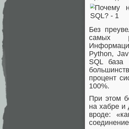
Без преув
самых р
Информацио
Python, Ja
SQL база 
большинст
процент си
100%.
При этом 
на хабре и
вроде: «к
соединение 