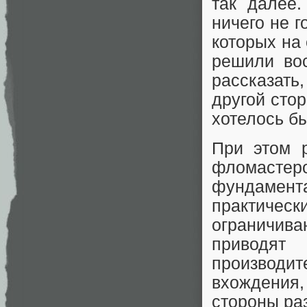
так далее.
ничего не г
которых на
решили вос
рассказать
другой сто
хотелось бы
При этом р
фломастер
фундамента
практиче
ограничиваю
приводя
производит
вхождения
стороны ра