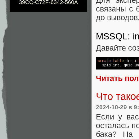
Для экспе
39CC-C72F-6342-560A
связаны с 
до выводов
MSSQL: in
Давайте со
create
table
 ins (
i
  spid 
int
, guid un
Читать по
Что тако
2024-10-29
в 9
Если у вас
осталась по
бака? На 