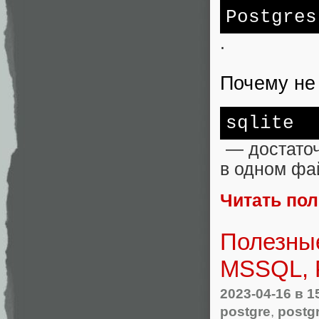
Postgres
.
Почему не 
sqlite
— достаточ
в одном фа
Читать по
Полезны
MSSQL, 
2023-04-16
в 1
postgre
,
postg