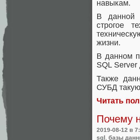
навыкам.
В данной 
строгое т
техническу
жизни.
В данном п
SQL Server 
Также дан
СУБД такую
Читать по
Почему 
2019-08-12
в 7
sql
,
базы дан