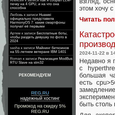
взгляд, ос
Алексей
к записи
Как я собрал LLM-
печку на 4 GPU, и на что она
этом хочу с
способна
Любовь
к записи
Huawei
Читать по
официально представила
HarmonyOS 7: какие смартфоны
получат её первыми
Катастр
Артем
к записи
Бесплатные боты,
чтобы раздеть девушку по фото в
2024
производ
sasha
к записи
Майнинг биткоинов
на 55-летнем ветеране IBM 1401
2024-11-22
в 1
Roman
к записи
Реализация ModBus
Недавно я 
RTU Slave на stm32
с hyperth
большая ча
РЕКОМЕНДУЕМ
есть cpu>
замедление
REG.RU
эксперимен
надежный хостинг
быть столь
Промокод на скидку 5%
REG.RU