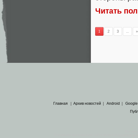
Читать по
1
2
3
...
»
Главная
|
Архив новостей
|
Android
|
Google
Пуб
Все пра
Основными материалами сайта являются
архивные ко