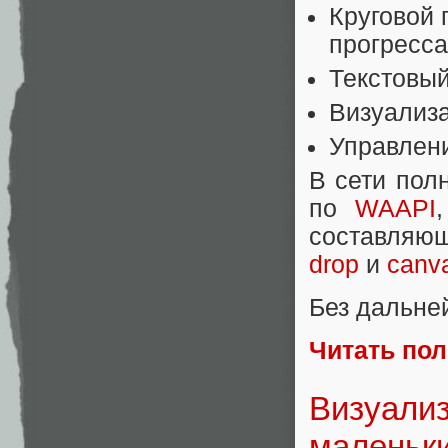
Круговой 
прогресса
Текстовый
Визуализа
Управлен
В сети пол
по
WAAPI
составляю
drop
и
canv
Без дальн
Читать по
Визуали
маленьк