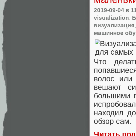
2019-09-04
в 1
visualization
,
Б
визуализация
машинное обу
Что делат
попавшиеся
волос или
вешают си
большими г
испробовал
находил до
обзор сам.
Читать по