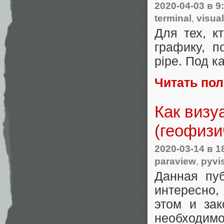
2020-04-03
в 9
terminal
,
visual
Для тех, к
графику, п
pipe. Под 
Читать по
Как визу
(геофизи
2020-03-14
в 1
paraview
,
pyvi
Данная пуб
интересно, 
этом и зак
необходимо