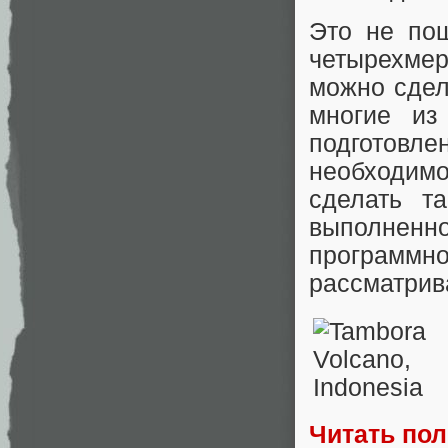
Это не пош
четырехмер
можно сдел
многие из
подготовл
необходимо
сделать т
выполненн
программно
рассматрив
Читать по