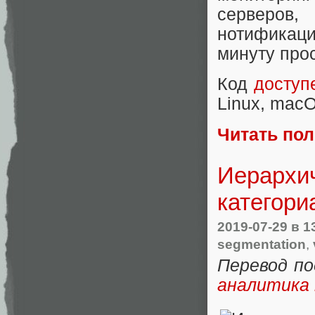
серверов
нотификац
минуту про
Код
доступ
Linux, mac
Читать по
Иерархич
категори
2019-07-29
в 1
segmentation
,
Перевод п
аналитика 