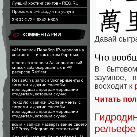
Лучший хостинг сайтов - REG.RU
Промокод 5% скидки на услуги
39CC-C72F-6342-560A
КОММЕНТАРИИ
Давай сыгр
v4f
к записи
Перебор IP-адресов на
хостинге — и как с этим бороться
Что вообщ
amarakin
к записи
Альтернативный
В бытовом
список заблокированных в РФ
ресурсов Re:filter
заумное, 
ResizeOn
к записи
Эксперименты с
восходит к
тиграми и другие способы
преподавать программирование
студентам, которым скучно
Читать по
Text2Vid
к записи
Эксперименты с
тиграми и другие способы
преподавать программирование
Гидроди
студентам, которым скучно
всым
к записи
Развёртывание своего
рельефе
MTProxy Telegram со статистикой