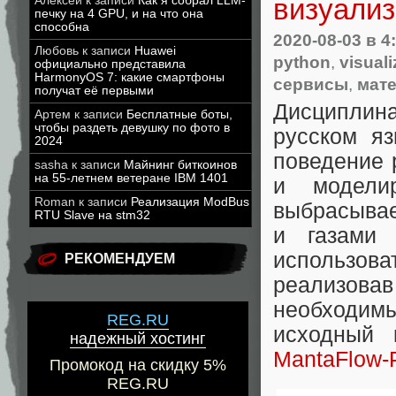
визуализ
Алексей
к записи
Как я собрал LLM-
печку на 4 GPU, и на что она
способна
2020-08-03
в 4
Любовь
к записи
Huawei
python
,
visuali
официально представила
HarmonyOS 7: какие смартфоны
сервисы
,
мат
получат её первыми
Дисципли
Артем
к записи
Бесплатные боты,
чтобы раздеть девушку по фото в
русском я
2024
поведение 
sasha
к записи
Майнинг биткоинов
на 55-летнем ветеране IBM 1401
и модели
Roman
к записи
Реализация ModBus
выбрасывае
RTU Slave на stm32
и газами 
использо
РЕКОМЕНДУЕМ
реализова
необходимы
REG.RU
исходный 
надежный хостинг
MantaFlow-
Промокод на скидку 5%
REG.RU