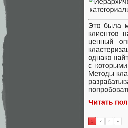
Это была м
клиентов 
ценный оп
кластериза
однако най
с которыми
Методы кла
разрабат
попробоват
Читать по
1
2
3
»