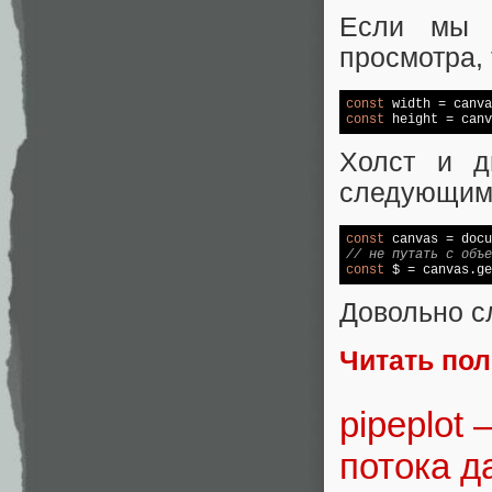
Если мы 
просмотра,
const
const
Холст и д
следующим
const
 canvas = 
docu
// не путать с объе
const
 $ = canvas.ge
Довольно с
Читать по
pipeplot
потока д