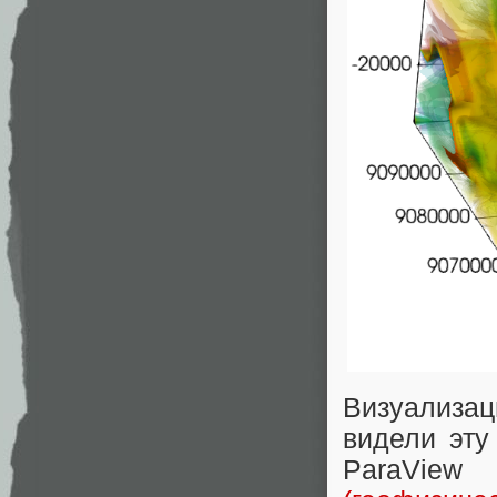
Визуализа
видели эту
ParaVie