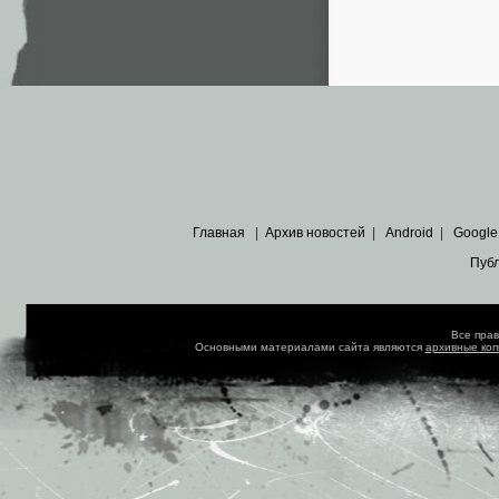
Главная
|
Архив новостей
|
Android
|
Google
Пуб
Все пра
Основными материалами сайта являются
архивные ко