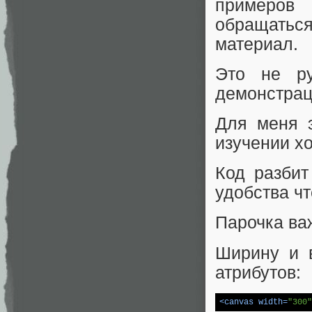
примеров 
обращатьс
материал.
Это не ру
демонстрац
Для меня э
изучении хо
Код разбит
удобства ч
Парочка ва
Ширину и 
атрибутов:
<
canvas
width
=
"300"