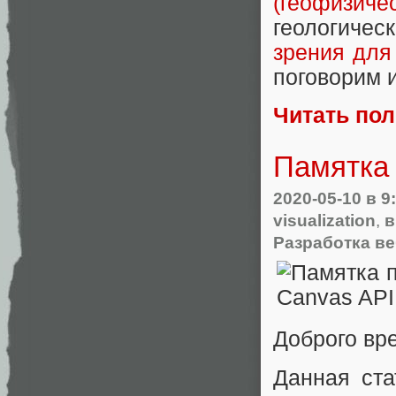
(геофизич
геологиче
зрения для
поговорим 
Читать по
Памятка 
2020-05-10
в 9
visualization
,
в
Разработка ве
Доброго вре
Данная ста