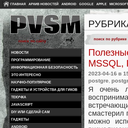
ГЛАВНАЯ
АРХИВ НОВОСТЕЙ
ANDROID
GOOGLE
APPLE
MICROSOF
РУБРИКА
Полезны
НОВОСТИ
ПРОГРАММИРОВАНИЕ
MSSQL, 
ИНФОРМАЦИОННАЯ БЕЗОПАСНОСТЬ
2023-04-16
в 1
ЭТО ИНТЕРЕСНО
postgre
,
postg
НАУЧНО-ПОПУЛЯРНОЕ
Я очень л
ГАДЖЕТЫ И УСТРОЙСТВА ДЛЯ ГИКОВ
воспринима
ТЕКУЧКА
встречающ
JAVASCRIPT
смастерил
DIY ИЛИ СДЕЛАЙ САМ
ГАДЖЕТЫ
можно исп
ANDROID