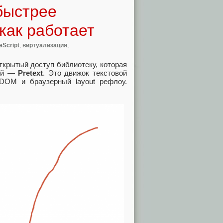
 быстрее
как работает
eScript
,
виртуализация
,
ткрытый доступ библиотеку, которая
 ей —
Pretext
. Это движок текстовой
 DOM и браузерный layout рефлоу.