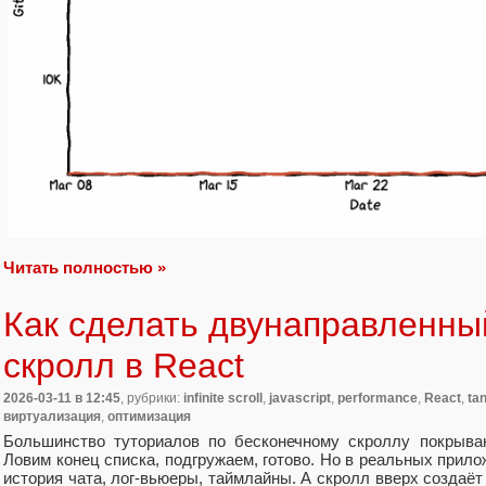
Читать полностью »
Как сделать двунаправленны
скролл в React
2026-03-11
в 12:45
, рубрики:
infinite scroll
,
javascript
,
performance
,
React
,
ta
виртуализация
,
оптимизация
Большинство туториалов по бесконечному скроллу покрываю
Ловим конец списка, подгружаем, готово. Но в реальных прило
история чата, лог-вьюеры, таймлайны. А скролл вверх создаёт