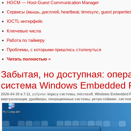
HGCM — Host-Guest Communication Manager
Сервисы (мышь, дисплей, heartbeat, timesync, guest properties,
IOCTL-интерфейс
Ключевые числа
Работа по таймеру
Проблемы, с которыми пришлось столкнуться
Читать полностью »
Забытая, но доступная: опе
система Windows Embedded 
2026-04-30
в 7:11
, рубрики:
legacy-системы
,
microsoft
,
Windows Embedded 
виртуализация
,
драйверы
,
операционные системы
,
ретро-гейминг
,
систем