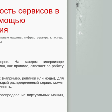
ость сервисов в
омощью
ия
альные машины
,
инфраструктура
,
кластер
,
ы
зоров. На каждом гипервизоре
а, как правило, отвечает за работу
 (например, реплики или ноды), для
аждый распределенный сервис может
ивость.
 распределение виртуальных машин,