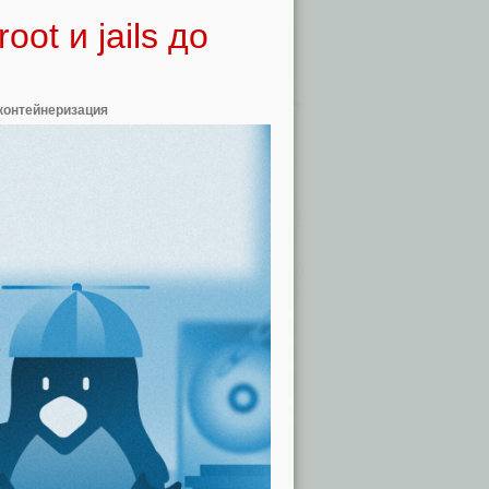
ot и jails до
контейнеризация