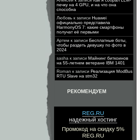
Алексей
к записи
Как я собрал LLM-
печку на 4 GPU, и на что она
способна
Любовь
к записи
Huawei
официально представила
HarmonyOS 7: какие смартфоны
получат её первыми
Артем
к записи
Бесплатные боты,
чтобы раздеть девушку по фото в
2024
sasha
к записи
Майнинг биткоинов
на 55-летнем ветеране IBM 1401
Roman
к записи
Реализация ModBus
RTU Slave на stm32
РЕКОМЕНДУЕМ
REG.RU
надежный хостинг
Промокод на скидку 5%
REG.RU