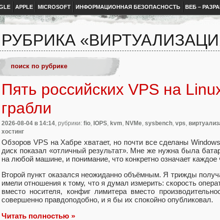
GLE
APPLE
MICROSOFT
ИНФОРМАЦИОННАЯ БЕЗОПАСНОСТЬ
ВЕБ – РАЗР
РУБРИКА «ВИРТУАЛИЗАЦИ
Пять российских VPS на Linux:
грабли
2026-08-04
в 14:14
, рубрики:
fio
,
IOPS
,
kvm
,
NVMe
,
sysbench
,
vps
,
виртуализ
хостинг
Обзоров VPS на Хабре хватает, но почти все сделаны Windows-
диск показал «отличный результат». Мне же нужна была бата
на любой машине, и понимание, что конкретно означает каждое 
Второй пункт оказался неожиданно объёмным. Я трижды получ
имели отношения к тому, что я думал измерить: скорость опера
вместо носителя, конфиг лимитера вместо производительн
совершенно правдоподобно, и я бы их спокойно опубликовал.
Читать полностью »