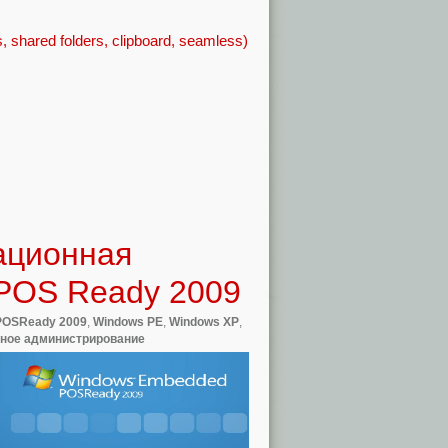
 shared folders, clipboard, seamless)
рационная
POS Ready 2009
POSReady 2009
,
Windows PE
,
Windows XP
,
ное администрирование