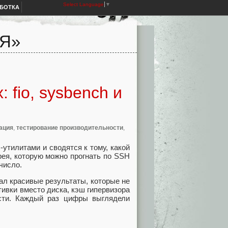
Select Language
▼
АБОТКА
Я»
 fio, sysbench и
ация
,
тестирование производительности
,
утилитами и сводятся к тому, какой
рея, которую можно прогнать по SSH
число.
ал красивые результаты, которые не
тивки вместо диска, кэш гипервизора
ости. Каждый раз цифры выглядели