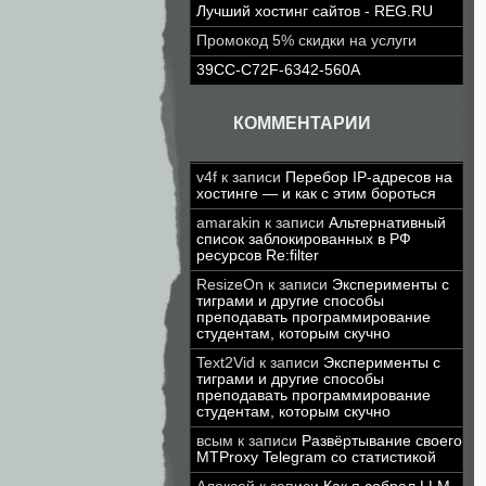
Лучший хостинг сайтов - REG.RU
Промокод 5% скидки на услуги
39CC-C72F-6342-560A
КОММЕНТАРИИ
v4f
к записи
Перебор IP-адресов на
хостинге — и как с этим бороться
amarakin
к записи
Альтернативный
список заблокированных в РФ
ресурсов Re:filter
ResizeOn
к записи
Эксперименты с
тиграми и другие способы
преподавать программирование
студентам, которым скучно
Text2Vid
к записи
Эксперименты с
тиграми и другие способы
преподавать программирование
студентам, которым скучно
всым
к записи
Развёртывание своего
MTProxy Telegram со статистикой