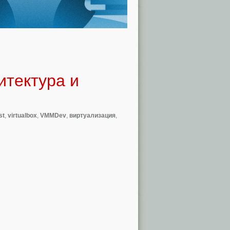
итектура и
st
,
virtualbox
,
VMMDev
,
виртуализация
,