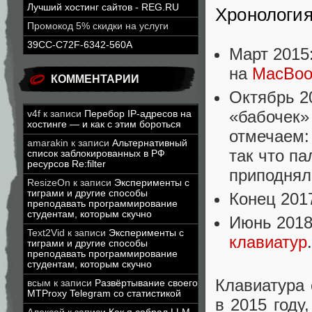
Лучший хостинг сайтов - REG.RU
Хронологи
Промокод 5% скидки на услуги
39CC-C72F-6342-560A
Март 2015
на
MacBoo
КОММЕНТАРИИ
Октябрь 2
«бабочек»
v4f
к записи
Перебор IP-адресов на
хостинге — и как с этим бороться
отмечаем:
amarakin
к записи
Альтернативный
так что п
список заблокированных в РФ
ресурсов Re:filter
приподнял
ResizeOn
к записи
Эксперименты с
тиграми и другие способы
Конец 201
преподавать программирование
студентам, которым скучно
Июнь 2018
Text2Vid
к записи
Эксперименты с
клавиатур
.
тиграми и другие способы
преподавать программирование
студентам, которым скучно
Клавиатура 
всым
к записи
Развёртывание своего
MTProxy Telegram со статистикой
в 2015 году