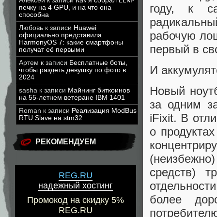
Алексей
к записи
Как я собрал LLM-
году, к с
печку на 4 GPU, и на что она
способна
радикальн
Любовь
к записи
Huawei
рабочую ло
официально представила
HarmonyOS 7: какие смартфоны
первый в св
получат её первыми
Артем
к записи
Бесплатные боты,
И аккумулят
чтобы раздеть девушку по фото в
2024
Новый ноут
sasha
к записи
Майнинг биткоинов
на 55-летнем ветеране IBM 1401
за одним з
Roman
к записи
Реализация ModBus
iFixit. В о
RTU Slave на stm32
о продуктах
РЕКОМЕНДУЕМ
концентриру
(неизбежно
средств) т
REG.RU
отдельност
надежный хостинг
более дор
Промокод на скидку 5%
REG.RU
потребител