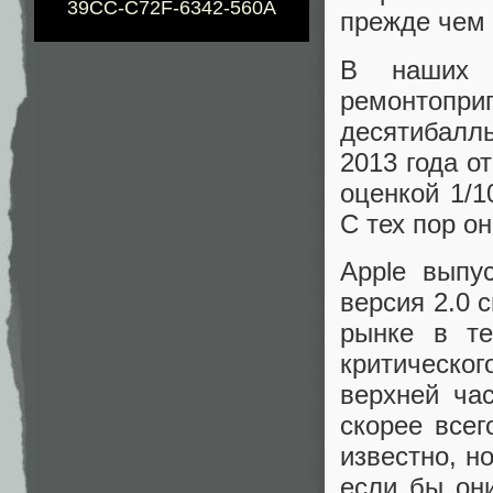
39CC-C72F-6342-560A
прежде чем 
В наших 
ремонтопри
десятибал
2013 года о
оценкой 1/1
С тех пор о
Apple выпу
версия 2.0 
рынке в те
критическог
верхней час
скорее всег
известно, н
если бы он