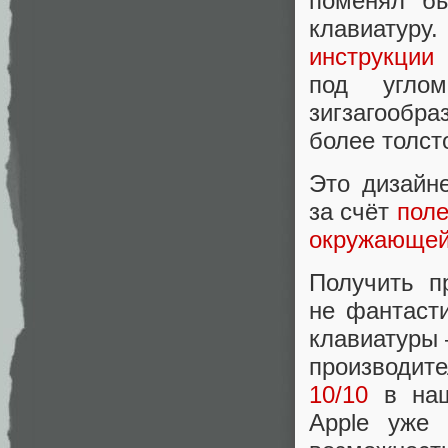
поменял б
клавиатур
инструкции
под угло
зигзагообр
более толст
Это дизайне
за счёт
поле
окружающей
Получить п
не фантасти
клавиатуры 
производит
10/10
в наш
Apple уже 