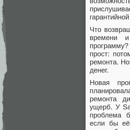
возможность
прислушива
гарантийной
Что возвращ
времени и
программу?
прост: пото
ремонта. Но
денег.
Новая про
планировал
ремонта ди
ущерб. У S
проблема б
если бы её