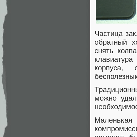
Частица зак
обратный х
снять колп
клавиатура
корпуса,
бесполезны
Традиционны
можно удал
необходимос
Маленькая
компромис