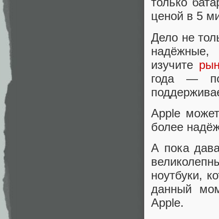
только бата
ценой в 5 м
Дело не тол
надёжные,
изучите
рын
года — по
поддерживае
Apple может
более надёж
А пока дав
великолепн
ноутбуки, к
данный мом
Apple.