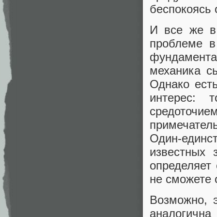
беспокоясь 
И все же в
проблеме в
фундаментал
механика с
Однако ест
интерес: 
средоточием
примечате
Один-един
известных 
определяет
не сможете 
Возможно, 
аналогична