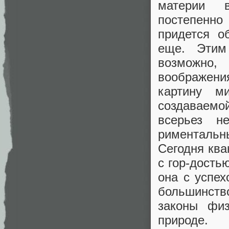
материи в
постепенно
придется о
еще. Этим
возможно,
воображения
картину м
создаваемо
всерьез н
риментальн
Сегодня ква
с гор-дость
она с успе
большинств
законы физ
природе.