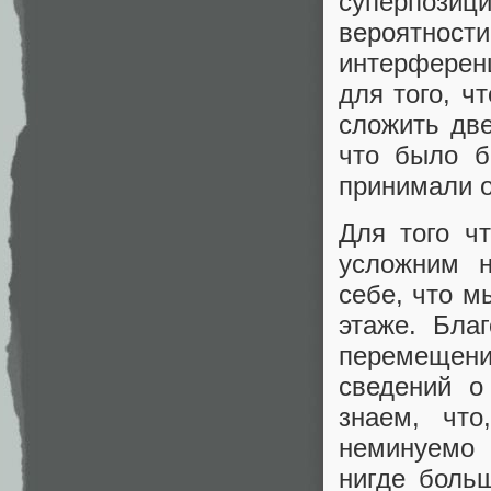
суперпози
вероятно
интерферен
для того, ч
сложить две
что было б
принимали о
Для того чт
усложним н
себе, что м
этаже. Бла
перемещен
сведений о
знаем, что
неминуемо 
нигде больш