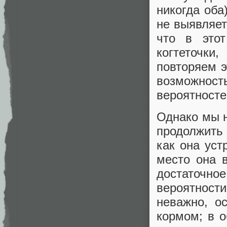
никогда оба
не выявляет
что в это
когтеточки
повторяем э
возможност
вероятносте
Однако мы н
продолжить 
как она уст
место она 
достаточно
вероятност
неважно, о
кормом; в о