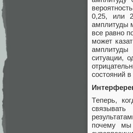
вероятность
0,25, или 
амплитуды м
все равно по
может каза
амплитуды
ситуации, о
отрицатель
состояний в
Интерфере
Теперь, ко
связывать
результата
почему мы