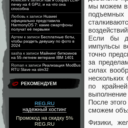
Алексей
к записи
Как я собрал LLM-
мы можем ви
печку на 4 GPU, и на что она
способна
подъемных 
Любовь
к записи
Huawei
сталкивают
официально представила
HarmonyOS 7: какие смартфоны
воздействий
получат её первыми
Если бы д
Артем
к записи
Бесплатные боты,
чтобы раздеть девушку по фото в
импульсы в
2024
точно предс
sasha
к записи
Майнинг биткоинов
на 55-летнем ветеране IBM 1401
за предела
Roman
к записи
Реализация ModBus
силах вооб
RTU Slave на stm32
нескольких 
РЕКОМЕНДУЕМ
по крайне
выполнение
После этого
REG.RU
сможем объ
надежный хостинг
Промокод на скидку 5%
Физики, же
REG.RU