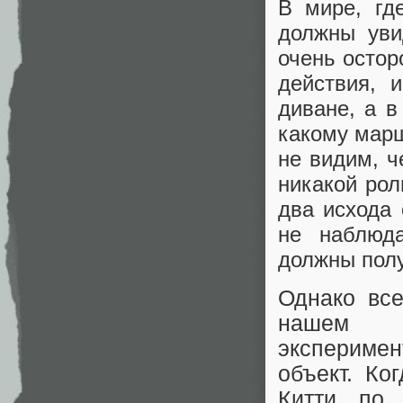
В мире, гд
должны уви
очень остор
действия, 
диване, а в
какому марш
не видим, ч
никакой рол
два исхода
не наблюд
должны полу
Однако все
нашем и
экспериме
объект. Ко
Китти по 