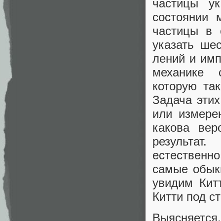
частицы у
состоянии 
частицы в 
указать ше
лений и имп
механике 
которую та
Задача эти
или измере
какова вер
результат
естественн
самые обыкн
увидим Кит
Китти под ст
Выясняется