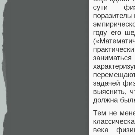
сути физ
поразител
эмпирическ
году его ше
(«Математи
практическ
заниматьс
характериз
перемещают
задачей физ
выяснить, ч
должна была
Тем не мене
классическ
века физи