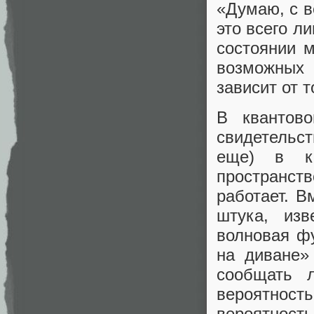
«Думаю, с в
это всего л
состоянии м
возможных 
зависит от т
В квантов
свидетельс
еще) в ка
пространс
работает. В
штука, из
волновая фу
на диване»
сообщать 
вероятнос
вероятность