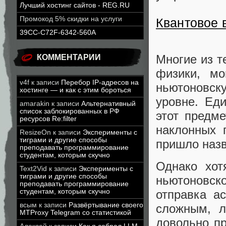
Лучший хостинг сайтов - REG.RU
Промокод 5% скидки на услуги
Квантовое 
39CC-C72F-6342-560A
Многие из т
КОММЕНТАРИИ
физики, мо
v4f
к записи
Перебор IP-адресов на
ньютоновс
хостинге — и как с этим бороться
уровне. Ед
amarakin
к записи
Альтернативный
список заблокированных в РФ
этот предме
ресурсов Re:filter
наклонных 
ResizeOn
к записи
Эксперименты с
тиграми и другие способы
пришло назв
преподавать программирование
студентам, которым скучно
Однако хот
Text2Vid
к записи
Эксперименты с
тиграми и другие способы
ньютоновск
преподавать программирование
отправка а
студентам, которым скучно
всым
к записи
Развёртывание своего
сложным, л
MTProxy Telegram со статистикой
довольно п