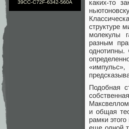
каких-то з
39CC-C72F-6342-560A
ньютоновс
Классическ
структуре м
молекулы г
разным пра
однотипны. 
определенн
«импульс
предсказыва
Подобная с
собственна
Максвеллом 
и общая те
рамки этого
еще одной т