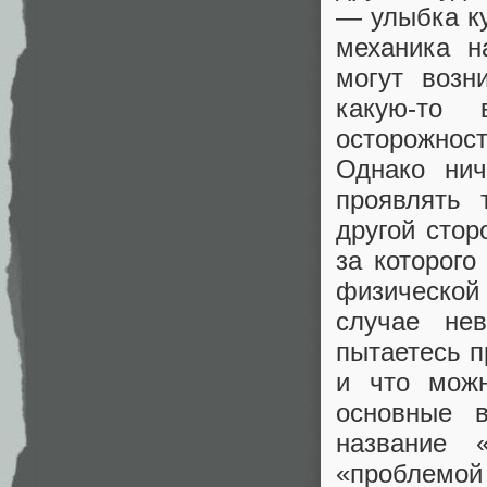
— улыбка ку
механика н
могут возн
какую-то 
осторожнос
Однако нич
проявлять 
другой стор
за которог
физической
случае не
пытаетесь п
и что мож
основные в
название 
«проблемой