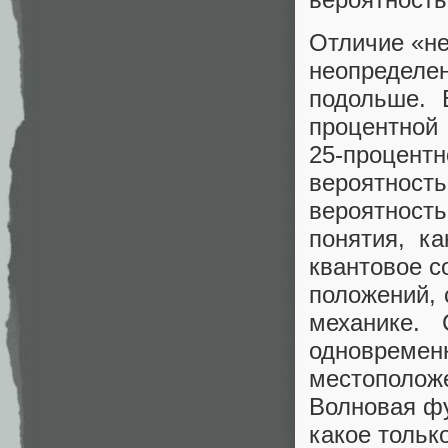
Отличие «не
неопределе
подольше. 
процентной
25-процен
вероятнос
вероятност
понятия, ка
квантовое с
положений, 
механике.
одновременн
местоположе
Волновая фу
какое тольк