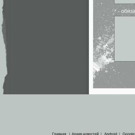
* - обя
Главная
|
Архив новостей
|
Android
|
Google