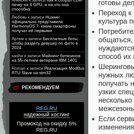
Алексей
к записи
Как я собрал LLM-
готовы де
печку на 4 GPU, и на что она
способна
Переход к
Любовь
к записи
Huawei
культура 
официально представила
HarmonyOS 7: какие смартфоны
Потребите
получат её первыми
общаться,
Артем
к записи
Бесплатные боты,
чтобы раздеть девушку по фото в
нуждаются
2024
способ их
sasha
к записи
Майнинг биткоинов
на 55-летнем ветеране IBM 1401
Шеринговы
Roman
к записи
Реализация ModBus
RTU Slave на stm32
нужных лю
получать н
РЕКОМЕНДУЕМ
узких спе
несколько
межсезонь
REG.RU
надежный хостинг
Если серви
Промокод на скидку 5%
изменения
REG.RU