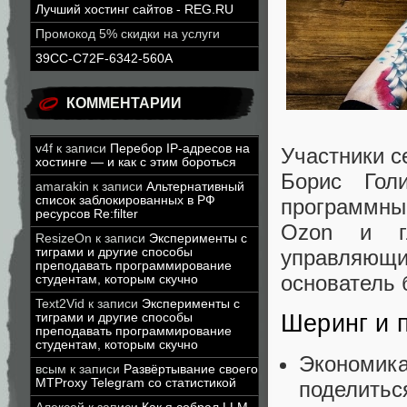
Лучший хостинг сайтов - REG.RU
Промокод 5% скидки на услуги
39CC-C72F-6342-560A
КОММЕНТАРИИ
v4f
к записи
Перебор IP-адресов на
Участники с
хостинге — и как с этим бороться
Борис Гол
amarakin
к записи
Альтернативный
список заблокированных в РФ
программны
ресурсов Re:filter
Ozon и гл
ResizeOn
к записи
Эксперименты с
управляющ
тиграми и другие способы
преподавать программирование
основатель 
студентам, которым скучно
Text2Vid
к записи
Эксперименты с
Шеринг и 
тиграми и другие способы
преподавать программирование
студентам, которым скучно
Экономика
всым
к записи
Развёртывание своего
MTProxy Telegram со статистикой
поделитьс