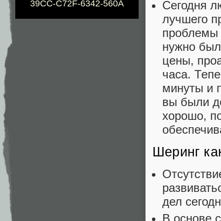
39CC-C72F-6342-560A
Сегодня л
лучшего п
проблемы 
нужно было
цены, про
часа. Теп
минуты и 
вы были д
хорошо, п
обеспечив
Шеринг ка
Отсутстви
развивать
дел сегодн
В основе 