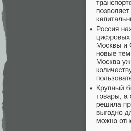
транспорт
позволяет
капитальны
Россия на
цифровых 
Москвы и 
новые тем
Москва уж
количеств
пользоват
Крупный б
товары, а 
решила пр
выгодно дл
можно отн