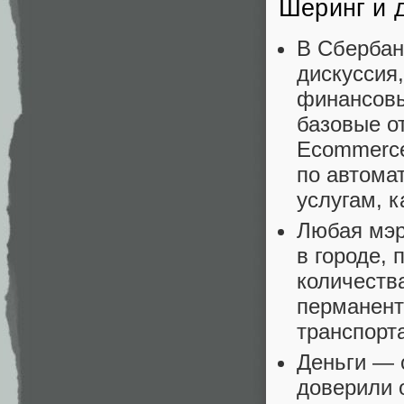
Шеринг и 
В Сбербан
дискуссия
финансовы
базовые о
Ecommerce
по автома
услугам, к
Любая мэр
в городе, 
количества
перманент
транспорт
Деньги — 
доверили 