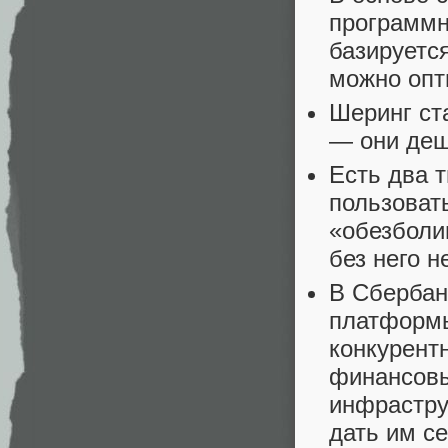
программн
базируетс
можно опт
Шеринг ст
— они деш
Есть два 
пользовать
«обезболи
без него 
В Сбербан
платформы
конкурент
финансовы
инфрастру
дать им с