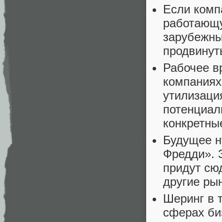
Если комп
работающу
зарубежны
продвинут
Рабочее в
компаниях
утилизаци
потенциал
конкретны
Будущее н
Фредди». 
придут сю
другие ры
Шеринг в 
сферах би