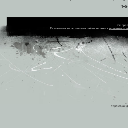
Пуб
Все пра
Основными материалами сайта являются
архивные ко
https://ajax.