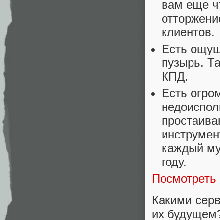
вам еще ч
отторжени
клиентов.
Есть ощущ
пузырь. Т
КПД.
Есть огро
недоиспол
простаива
инструмент
каждый му
году.
Посмотреть
Какими серв
их будущем