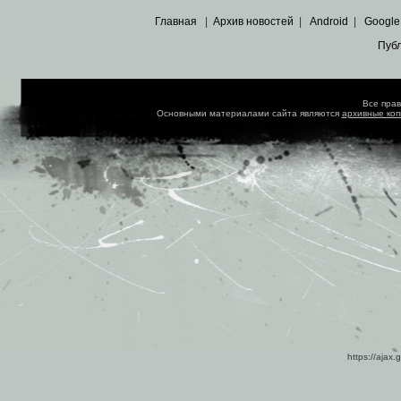
Главная
|
Архив новостей
|
Android
|
Google
Пуб
Все пра
Основными материалами сайта являются
архивные ко
https://ajax.