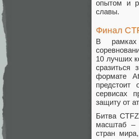
опытом и р
славы.
Финал C
В рамках
соревнован
10 лучших к
сразиться 
формате At
предстоит 
сервисах п
защиту от а
Битва CTFZ
масштаб – 
стран мира