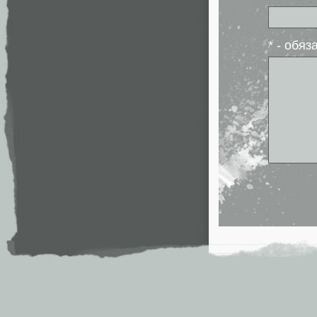
* - обя