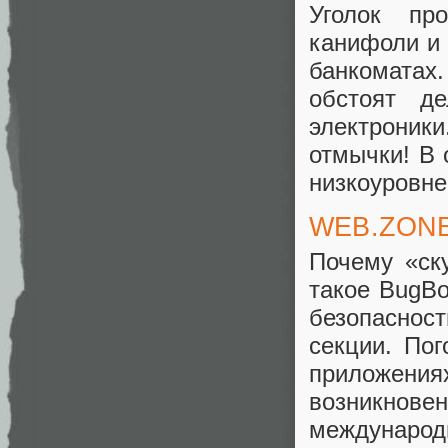
Уголок пр
канифоли и 
банкоматах
обстоят д
электроник
отмычки! В 
низкоуровн
WEB.ZON
Почему «ск
такое BugBo
безопасност
секции. Пог
приложени
возникнов
междунаро