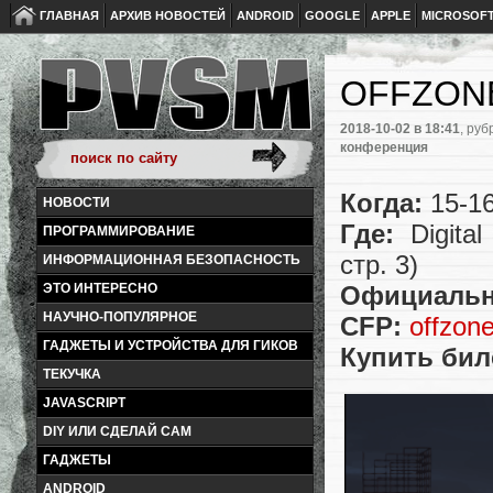
ГЛАВНАЯ
АРХИВ НОВОСТЕЙ
ANDROID
GOOGLE
APPLE
MICROSOF
OFFZONE
2018-10-02
в 18:41
, руб
конференция
Когда:
15-16
НОВОСТИ
Где:
Digital
ПРОГРАММИРОВАНИЕ
стр. 3)
ИНФОРМАЦИОННАЯ БЕЗОПАСНОСТЬ
ЭТО ИНТЕРЕСНО
Официальн
НАУЧНО-ПОПУЛЯРНОЕ
CFP:
offzon
ГАДЖЕТЫ И УСТРОЙСТВА ДЛЯ ГИКОВ
Купить бил
ТЕКУЧКА
JAVASCRIPT
DIY ИЛИ СДЕЛАЙ САМ
ГАДЖЕТЫ
ANDROID