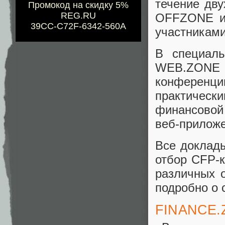
течение дву
Промокод на скидку 5%
REG.RU
OFFZONE и 
39CC-C72F-6342-560A
участникам
В специал
WEB.ZONE
конференц
практичес
финансовой 
веб-приложе
Все доклад
отбор CFP-к
различных о
подробно о 
FINANCE.