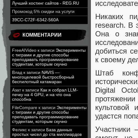
исследовате
Лучший хостинг сайтов - REG.RU
Промокод 5% скидки на услуги
Никаких пи
39CC-C72F-6342-560A
research. В
Она о зна
КОММЕНТАРИИ
исследовани
добиться се
FreeAIVideo
к записи
Эксперименты
с тиграми и другие способы
к своему дел
преподавать программирование
студентам, которым скучно
Штаб конф
Влад
к записи
NAVIS —
многоцелевой быстросборный
исторически
беспилотный катамаран
Digital Oc
Азат
к записи
Как я собрал LLM-
печку на 4 GPU, и на что она
протяжени
способна
культовой 
FileCompare
к записи
Эксперименты
с тиграми и другие способы
удастся поп
преподавать программирование
студентам, которым скучно
Участники 
Феликс
к записи
База данных
простых чисел до ста миллиардов
смогут не