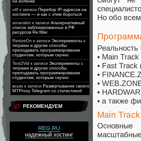
на коленке
специалисто
v4f
к записи
Перебор IP-адресов на
хостинге — и как с этим бороться
Но обо всем
amarakin
к записи
Альтернативный
список заблокированных в РФ
ресурсов Re:filter
Программ
ResizeOn
к записи
Эксперименты с
тиграми и другие способы
Реальность 
преподавать программирование
• Main Track
студентам, которым скучно
Text2Vid
к записи
Эксперименты с
• Fast Track
тиграми и другие способы
• FINANCE.
преподавать программирование
студентам, которым скучно
• WEB.ZON
всым
к записи
Развёртывание своего
• HARDWAR
MTProxy Telegram со статистикой
• а также 
РЕКОМЕНДУЕМ
Main Track
Основные 
REG.RU
масштабные
надежный хостинг