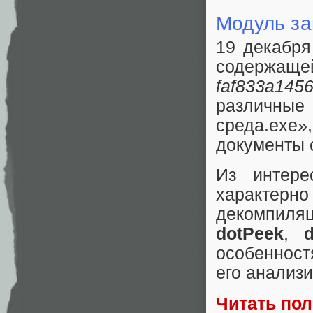
Модуль за
19 декабря
содерж
faf833a145
различные 
среда.exe
документы 
Из интер
характерн
декомпиля
dotPeek
,
особенност
его анализ
Читать по