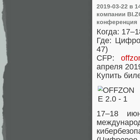
2019-03-22
в 1
компании BI.
конференция
Когда: 17–
Где: Цифро
47)
CFP:
offzo
апреля 201
Купить бил
17–18 ию
междунар
кибербезо
(Цифровое 