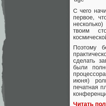
С чего нач
первое, ч
несколько)
твоим ст
космическо
Поэтому б
практичес
сделать з
были полн
процессора
июня) рол
печатная п
конференци
Читать по