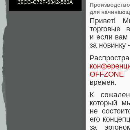
39CC-C72F-6342-560A
Производство
для начинающ
Привет! М
торговые в
и если вам
за новинку
Распростр
конферен
OFFZONE 
времен.
К сожален
который м
не состоит
его концеп
за эргоно