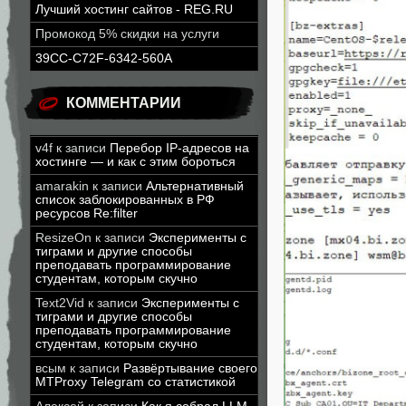
Лучший хостинг сайтов - REG.RU
Промокод 5% скидки на услуги
39CC-C72F-6342-560A
КОММЕНТАРИИ
v4f
к записи
Перебор IP-адресов на
хостинге — и как с этим бороться
amarakin
к записи
Альтернативный
список заблокированных в РФ
ресурсов Re:filter
ResizeOn
к записи
Эксперименты с
тиграми и другие способы
преподавать программирование
студентам, которым скучно
Text2Vid
к записи
Эксперименты с
тиграми и другие способы
преподавать программирование
студентам, которым скучно
всым
к записи
Развёртывание своего
MTProxy Telegram со статистикой