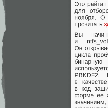
Это райтап
для отбор
ноября. О
прочитать
з
Вы начин
и ntfs_vo
Он открыва
цикла проб
бинарную 
используе
PBKDF2. 
в качеств
в код заш
форме ее 
значением,