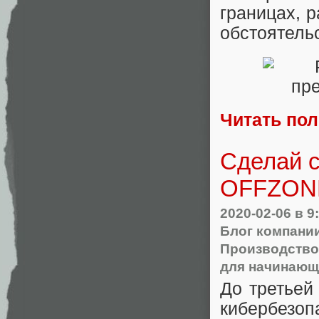
границах, 
обстоятель
Читать по
Сделай с
OFFZON
2020-02-06
в 9
Блог компани
Производство
для начинающ
До третьей
кибербезоп