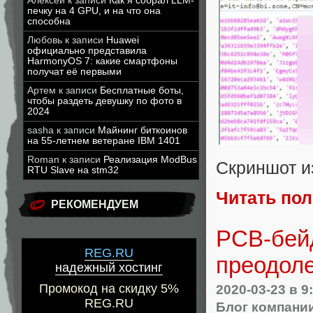
Алексей
к записи
Как я собрал LLM-
печку на 4 GPU, и на что она
способна
Любовь
к записи
Huawei
официально представила
HarmonyOS 7: какие смартфоны
получат её первыми
Артем
к записи
Бесплатные боты,
чтобы раздеть девушку по фото в
2024
sasha
к записи
Майнинг биткоинов
на 55-летнем ветеране IBM 1401
Roman
к записи
Реализация ModBus
Скриншот и
RTU Slave на stm32
Читать по
РЕКОМЕНДУЕМ
PCB-бейд
REG.RU
преодоле
надежный хостинг
2020-03-23
в 9
Промокод на скидку 5%
REG.RU
Блог компани