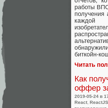
отчетов, к
работы ВПО
получения 
каждой 
изобрета
распростра
альтернати
обнаружили
биткойн-ко
Читать по
Как полу
оффер за
2019-05-24
в 1
React
,
ReactJ