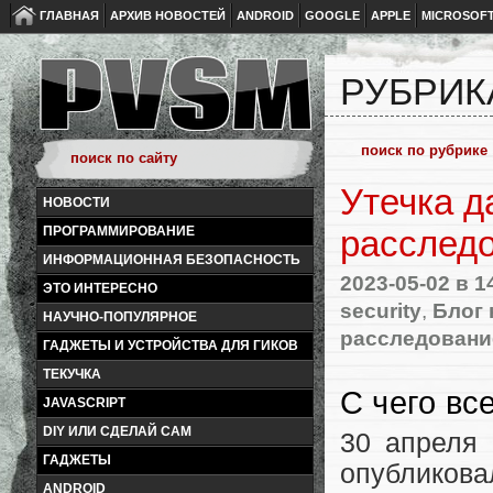
ГЛАВНАЯ
АРХИВ НОВОСТЕЙ
ANDROID
GOOGLE
APPLE
MICROSOF
РУБРИК
Утечка д
НОВОСТИ
ПРОГРАММИРОВАНИЕ
расследо
ИНФОРМАЦИОННАЯ БЕЗОПАСНОСТЬ
2023-05-02
в 1
ЭТО ИНТЕРЕСНО
security
,
Блог 
НАУЧНО-ПОПУЛЯРНОЕ
расследовани
ГАДЖЕТЫ И УСТРОЙСТВА ДЛЯ ГИКОВ
ТЕКУЧКА
С чего вс
JAVASCRIPT
DIY ИЛИ СДЕЛАЙ САМ
30 апреля 
ГАДЖЕТЫ
опубликов
ANDROID