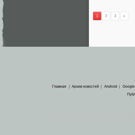
1
2
3
»
Главная
|
Архив новостей
|
Android
|
Google
Пуб
Все пра
Основными материалами сайта являются
архивные ко