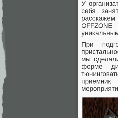
У организа
себя заня
расскажем
OFFZONE 
уникальным
При подг
пристально
мы сделали
форме ди
тюнинговат
приемник
мероприяти