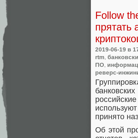
Follow t
прятать 
крипток
2019-06-19
в 1
rtm
,
банковски
ПО
,
информац
реверс-инжин
Группировк
банковских
российск
использую
принято на
Об этой пр