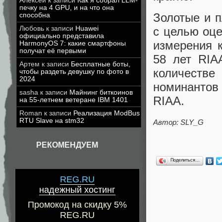
Алексей
к записи
Как я собрал LLM-
печку на 4 GPU, и на что она
Золотые и п
способна
Любовь
к записи
Huawei
с целью оце
официально представила
измерения 
HarmonyOS 7: какие смартфоны
получат её первыми
58 лет RIA
Артем
к записи
Бесплатные боты,
количестве
чтобы раздеть девушку по фото в
2024
номинантов
sasha
к записи
Майнинг биткоинов
RIAA.
на 55-летнем ветеране IBM 1401
Roman
к записи
Реализация ModBus
RTU Slave на stm32
Автор: SLY_G
РЕКОМЕНДУЕМ
Поделиться…
REG.RU
надежный хостинг
Промокод на скидку 5%
REG.RU