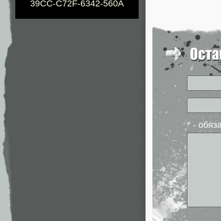
39CC-C72F-6342-560A
* - обя