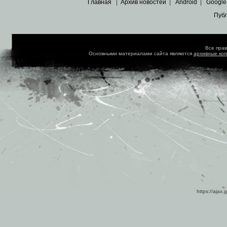
Главная
|
Архив новостей
|
Android
|
Google
Пуб
Все пра
Основными материалами сайта являются
архивные ко
https://ajax.