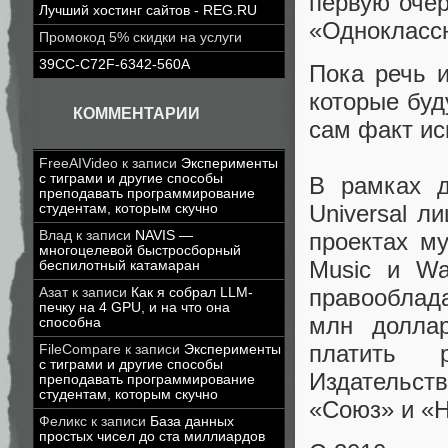
первую очер
Лучший хостинг сайтов - REG.RU
«Однокласс
Промокод 5% скидки на услуги
39CC-C72F-6342-560A
Пока речь 
которые буд
КОММЕНТАРИИ
сам факт ис
FreeAIVideo
к записи
Эксперименты
с тиграми и другие способы
В рамках д
преподавать программирование
Universal л
студентам, которым скучно
Влад
к записи
NAVIS —
проектах м
многоцелевой быстросборный
Music и Wa
беспилотный катамаран
правооблад
Азат
к записи
Как я собрал LLM-
печку на 4 GPU, и на что она
млн доллар
способна
платить 
FileCompare
к записи
Эксперименты
с тиграми и другие способы
Издательст
преподавать программирование
студентам, которым скучно
«Союз» и «Н
Феликс
к записи
База данных
простых чисел до ста миллиардов