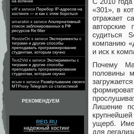
С 2010 года
на коленке
«301», в ко
v4f
к записи
Перебор IP-адресов на
хостинге — и как с этим бороться
отражает с
amarakin
к записи
Альтернативный
авторские 
список заблокированных в РФ
ресурсов Re:filter
судиться S
ResizeOn
к записи
Эксперименты с
компанию «
тиграми и другие способы
преподавать программирование
и иск к ком
студентам, которым скучно
Text2Vid
к записи
Эксперименты с
Почему Ma
тиграми и другие способы
преподавать программирование
половины м
студентам, которым скучно
загружает
всым
к записи
Развёртывание своего
MTProxy Telegram со статистикой
формиров
прослушив
РЕКОМЕНДУЕМ
Лишение по
крупнейшей
REG.RU
ущерб. Име
надежный хостинг
для легализ