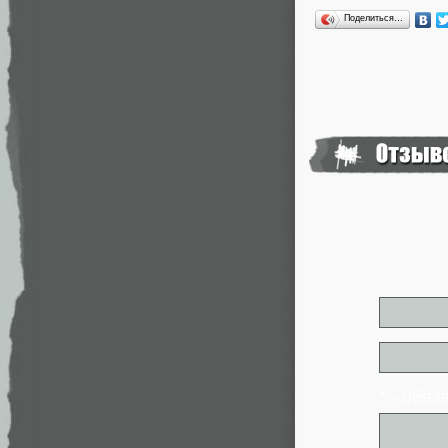
Поделиться…
* - обя