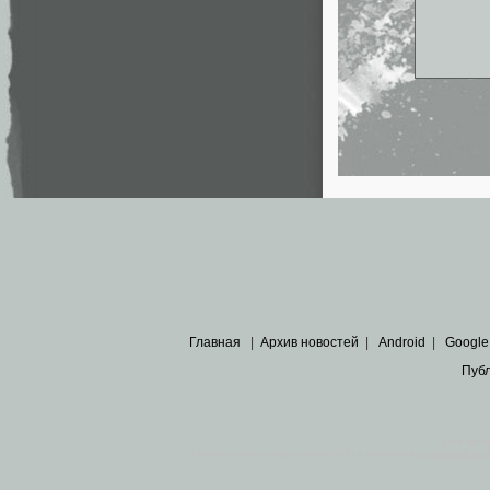
Главная
|
Архив новостей
|
Android
|
Google
Пуб
Все пра
Основными материалами сайта являются
архивные ко