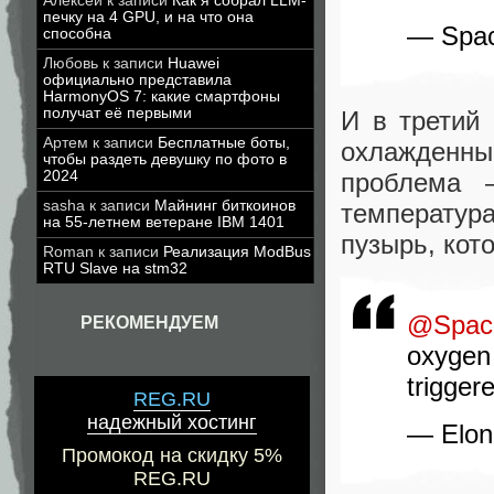
Алексей
к записи
Как я собрал LLM-
печку на 4 GPU, и на что она
— Spa
способна
Любовь
к записи
Huawei
официально представила
HarmonyOS 7: какие смартфоны
получат её первыми
И в третий
Артем
к записи
Бесплатные боты,
охлажденн
чтобы раздеть девушку по фото в
2024
проблема 
sasha
к записи
Майнинг биткоинов
температу
на 55-летнем ветеране IBM 1401
пузырь, кот
Roman
к записи
Реализация ModBus
RTU Slave на stm32
@Spac
РЕКОМЕНДУЕМ
oxygen
trigger
REG.RU
надежный хостинг
— Elon
Промокод на скидку 5%
REG.RU