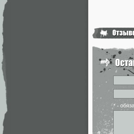
* - обя