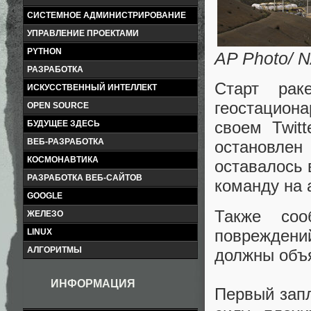
СИСТЕМНОЕ АДМИНИСТРИРОВАНИЕ
УПРАВЛЕНИЕ ПРОЕКТАМИ
PYTHON
AP Photo/ NA
РАЗРАБОТКА
Старт рак
ИСКУССТВЕННЫЙ ИНТЕЛЛЕКТ
геостациона
OPEN SOURCE
своем Twitt
БУДУЩЕЕ ЗДЕСЬ
ВЕБ-РАЗРАБОТКА
остановлен
КОСМОНАВТИКА
оставалось 
РАЗРАБОТКА ВЕБ-САЙТОВ
команду на 
GOOGLE
Также соо
ЖЕЛЕЗО
повреждени
LINUX
АЛГОРИТМЫ
должны объя
ИНФОРМАЦИЯ
Первый запл