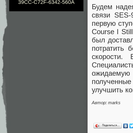
39CC-C72F-6342-560A
Будем надея
связи SES-
первую ступ
Course I Sti
был доставл
потратить 
скорости.
Cпециалис
ожидаемую 
полученны
улучшить ко
Автор: marks
Поделиться…