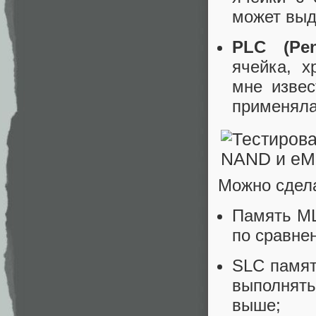
может выд
PLC (Pent
ячейка, х
мне извес
применяла
Можно сдел
Память ML
по сравне
SLC памят
выполнять
выше;