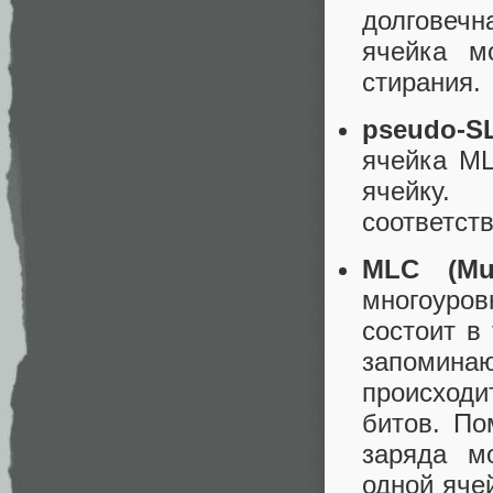
долговечн
ячейка м
стирания.
pseudo-SL
ячейка ML
ячейку.
соответст
MLC (Mult
многоуро
состоит в
запомина
происходи
битов. По
заряда м
одной яче