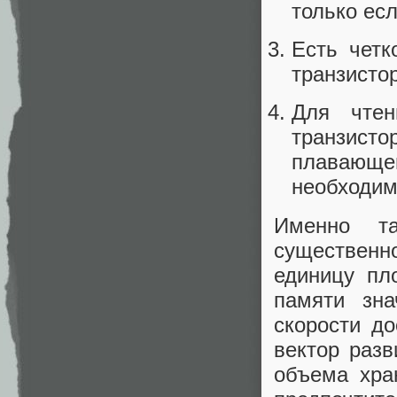
только ес
Есть четк
транзисто
Для чтен
транзист
плавающ
необходим
Именно та
существенн
единицу пл
памяти зн
скорости до
вектор разв
объема хра