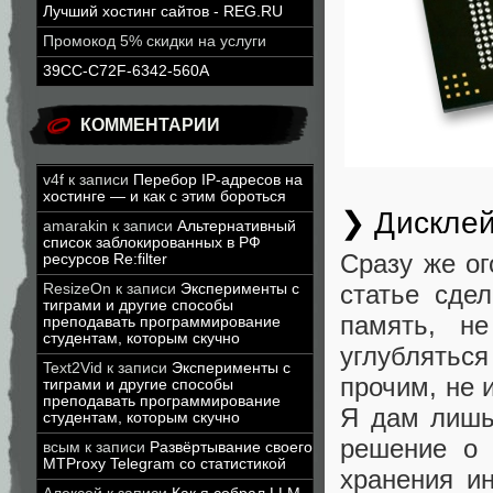
Лучший хостинг сайтов - REG.RU
Промокод 5% скидки на услуги
39CC-C72F-6342-560A
КОММЕНТАРИИ
v4f
к записи
Перебор IP-адресов на
хостинге — и как с этим бороться
❯ Дискле
amarakin
к записи
Альтернативный
список заблокированных в РФ
Сразу же ог
ресурсов Re:filter
статье сде
ResizeOn
к записи
Эксперименты с
тиграми и другие способы
память, не
преподавать программирование
студентам, которым скучно
углубляться
Text2Vid
к записи
Эксперименты с
прочим, не
тиграми и другие способы
преподавать программирование
Я дам лишь
студентам, которым скучно
решение о 
всым
к записи
Развёртывание своего
MTProxy Telegram со статистикой
хранения и