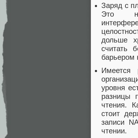
Заряд с п
Это на
интерфе
целостнос
дольше х
считать 
барьером 
Имеется 
организац
уровня ес
разницы 
чтения. К
стоит дер
записи N
чтении.