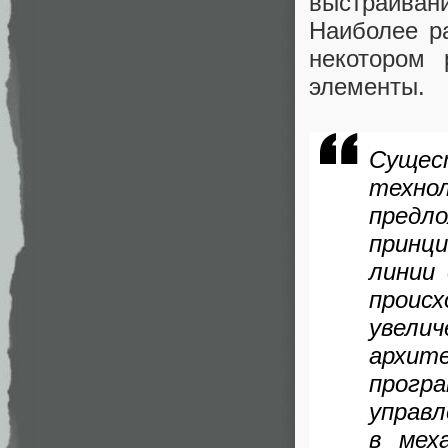
выстраивани
Наиболее р
некотором 
элементы.
Сущес
технол
предл
принц
линии
проис
увелич
архит
програ
управ
в мех