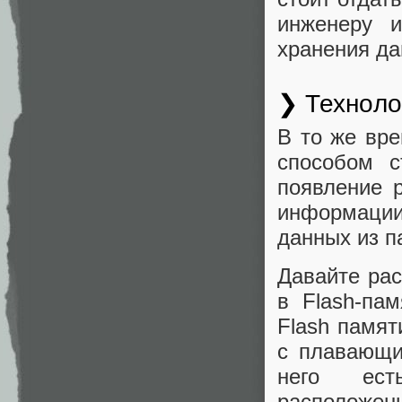
инженеру и
хранения да
❯ Техноло
В то же вре
способом 
появление 
информации
данных из п
Давайте ра
в Flash-па
Flash памят
с плавающи
него ест
расположен