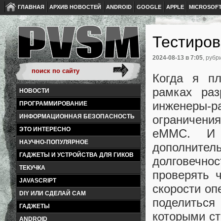
ГЛАВНАЯ
АРХИВ НОВОСТЕЙ
ANDROID
GOOGLE
APPLE
MICROSOF
Тестиро
2024-08-13
в 7:05
, рубр
Когда я пл
рамках раз
НОВОСТИ
инженеры-ра
ПРОГРАММИРОВАНИЕ
ограничени
ИНФОРМАЦИОННАЯ БЕЗОПАСНОСТЬ
ЭТО ИНТЕРЕСНО
eMMC. И 
НАУЧНО-ПОПУЛЯРНОЕ
дополните
ГАДЖЕТЫ И УСТРОЙСТВА ДЛЯ ГИКОВ
долговечнос
ТЕКУЧКА
проверять 
JAVASCRIPT
скорости оп
DIY ИЛИ СДЕЛАЙ САМ
поделиться
ГАДЖЕТЫ
которыми ст
ANDROID