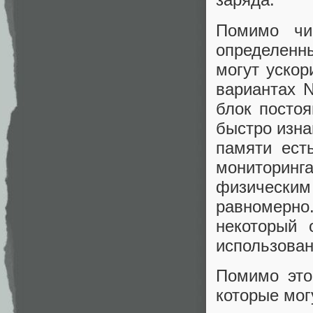
Помимо чи
определенн
могут уско
вариантах 
блок постоя
быстро изна
памяти ест
мониторин
физическим
равномерн
некоторый 
использован
Помимо это
которые мог