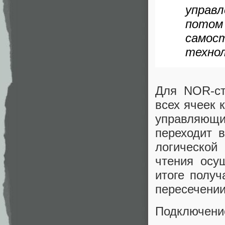
управ
пото
самос
техно
Для NOR-ст
всех ячеек 
управляющи
переходит в
логическо
чтения осу
итоге получ
пересечении
Подключени