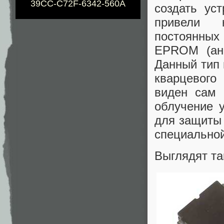
39CC-C72F-6342-560A
создать ус
привели к
постоянных
EPROM (анг
Данный тип 
кварцевого 
виден сам 
облучение 
для защиты 
специальной
Выглядят та