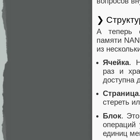
вопросов вн
❯ Структ
А теперь с
памяти NAN
из нескольк
Ячейка
. 
раз и хр
доступна 
Страница
стереть ил
Блок
. Эт
операций 
единиц ме