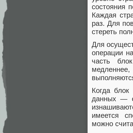
состояния п
Каждая стр
раз. Для по
стереть пол
Для осущест
операции на
часть бло
медленнее
выполняются
Когда блок
данных — он
изнашиваютс
имеется сп
можно счита