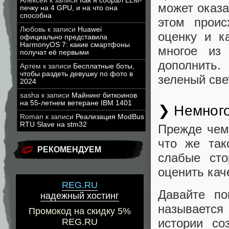
Алексей
к записи
Как я собрал LLM-
может оказа
печку на 4 GPU, и на что она
способна
этом проис
Любовь
к записи
Huawei
оценку и к
официально представила
HarmonyOS 7: какие смартфоны
многое из 
получат её первыми
дополнить
Артем
к записи
Бесплатные боты,
чтобы раздеть девушку по фото в
зеленый све
2024
sasha
к записи
Майнинг биткоинов
на 55-летнем ветеране IBM 1401
❯ Немного
Roman
к записи
Реализация ModBus
RTU Slave на stm32
Прежде чем 
что же так
РЕКОМЕНДУЕМ
слабые ст
оценить кач
REG.RU
Давайте по
надежный хостинг
называется
Промокод на скидку 5%
истории со
REG.RU