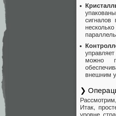
Кристал
упакован
сигналов 
нескольк
параллель
Контрол
управляе
можно п
обеспечи
внешним у
❯ Операци
Рассмотрим
Итак, прос
уровне стр