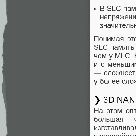
В SLC пам
напряжен
значитель
Понимая эт
SLC-память
чем у MLC. 
и с меньши
— сложность
у более сло
❯ 3D NAN
На этом оп
большая 
изготавлив