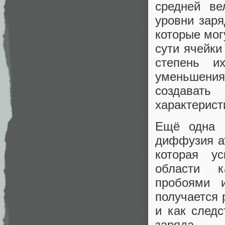
средней ве
уровни заря
которые мог
сути ячейки
степень и
уменьшени
создават
характерист
Ещё одна 
диффузия ат
которая ус
области к
пробоями 
получается 
и как след
заряда.