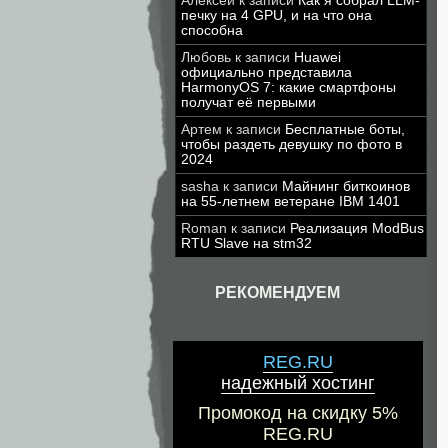
Алексей
к записи
Как я собрал LLM-
печку на 4 GPU, и на что она
способна
Любовь
к записи
Huawei
официально представила
HarmonyOS 7: какие смартфоны
получат её первыми
Артем
к записи
Бесплатные боты,
чтобы раздеть девушку по фото в
2024
sasha
к записи
Майнинг биткоинов
на 55-летнем ветеране IBM 1401
Roman
к записи
Реализация ModBus
RTU Slave на stm32
РЕКОМЕНДУЕМ
REG.RU
надежный хостинг
Промокод на скидку 5%
REG.RU