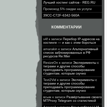
Лучший хостинг сайтов - REG.RU
Промокод 5% скидки на услуги
39CC-C72F-6342-560A
КОММЕНТАРИИ
v4f
к записи
Перебор IP-адресов на
хостинге — и как с этим бороться
amarakin
к записи
Альтернативный
список заблокированных в РФ
ресурсов Re:filter
ResizeOn
к записи
Эксперименты с
тиграми и другие способы
преподавать программирование
студентам, которым скучно
Text2Vid
к записи
Эксперименты с
тиграми и другие способы
преподавать программирование
студентам, которым скучно
всым
к записи
Развёртывание своего
MTProxy Telegram со статистикой