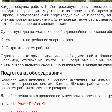
Каждая секунда работы Pi Zero расходует ценную электроэн
находится в дефиците у устройств на солнечных батареях (
Европе). Пользовательский софт (подключение к серверу, заг
оптимизирован по максимуму. Электроника также была специа
потребления энергии в спящем режиме.
Существует два возможных способа дальнейшего снижения общ
Уменьшить потребление энергии / тока.
Сократить время работы.
Однако в некоторых ситуациях необходимо найти балан
Например, отключение буста CPU ради уменьшения эле
к увеличению времени работы, что нивелирует влияние на энер
Подготовка оборудования
Короткий цикл внесения и проверки изменений критически
загрузки встроенных систем. Замена SD‑карт, работа с ка
во время работы отвлекает и раздражает.
Для облегчения этого процесса есть несколько полезных инстр
Nordic Power Profiler Kit II