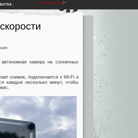
Select Language
▼
АБОТКА
скорости
ация
втономная камера на солнечных
лает снимок, подключается к Wi‑Fi и
тся каждые несколько минут, чтобы
вис.