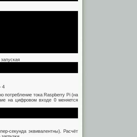
 запуская
но потребление тока Raspberry Pi (на
ение на цифровом входе 0 меняется
пер‑секунда эквивалентны). Расчёт
 загрузки.