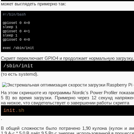
может выглядеть примерно так:
gpioset 0 4=0

sleep 1

gpioset 0 4=1

sleep 1

gpioset 0 4=0

exec
 /sbin/init
Скрипт переключает GPIO4 и продолжает нормальную загрузку,
/sbin/
init
(то есть systemd).
На этом скриншоте из программы Nordic's Power Profiler показа
5 В) во время загрузки. Примерно через 12 секунд напряж
на низкое, что свидетельствует о завершении работы скрипта
init
.sh
.
В общей сложности было потрачено 1,90 кулона (кулон и ам
1,9 А·с * 5,0 В даёт 9,5 Вт·с энергии, использованной в процессе