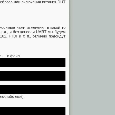
и сброса или включения питания DUT
носимые нами изменения в какой то
т. д., и без консоли UART мы будем
02, FTDI и т. п., отлично подойдут
ие — в файл
го‑либо ещё).