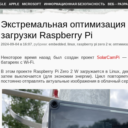
GLE
APPLE
MICROSOFT
ИНФОРМАЦИОННАЯ БЕЗОПАСНОСТЬ
ВЕБ – РАЗР
Экстремальная оптимизация 
загрузки Raspberry Pi
2024-09-04
в 16:07
, рубрики:
embedded
,
linux
,
raspberry pi zero 2 w
,
оптимиз
Некоторое время назад был создан проект
SolarCamPi
— а
батареях с Wi‑Fi.
В этом проекте Raspberry Pi Zero 2 W загружается в Linux, де
затем выключается (для экономии энергии). Цикл повторяе
постоянно отправлять актуальные изображения в облачный сер