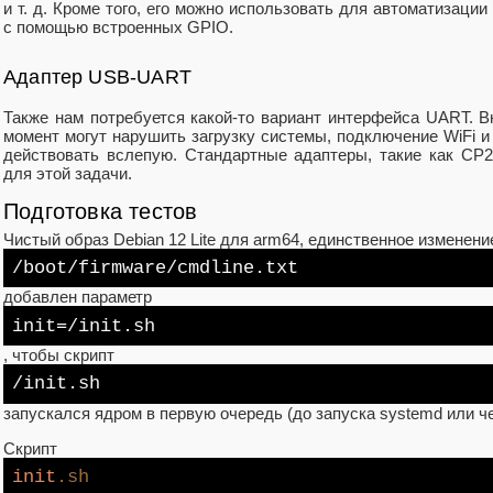
и т. д. Кроме того, его можно использовать для автоматизаци
с помощью встроенных GPIO.
Адаптер USB-UART
Также нам потребуется какой‑то вариант интерфейса UART. В
момент могут нарушить загрузку системы, подключение WiFi и 
действовать вслепую. Стандартные адаптеры, такие как CP21
для этой задачи.
Подготовка тестов
Чистый образ Debian 12 Lite для arm64, единственное изменен
/boot/
firmware/cmdline.txt
добавлен параметр
init
=/init.sh
, чтобы скрипт
/init.sh
запускался ядром в первую очередь (до запуска systemd или че
Скрипт
init
.sh