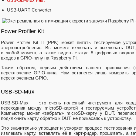
USB‑SD‑Mux Fast
USB‑UART Converter
Power Profiler Kit
Power Profiler Kit II (PPK) может питать тестируемое устр
энергопотребление. Вы можете включать и выключать DUT,
в любой момент, а также видеть статус 8 цифровых входо
входов к GPIO‑пину на Raspberry Pi.
Таким образом, первым действием нашего приложения (
переключение GPIO‑пина. Нам останется лишь измерить в
переключением GPIO.
USB-SD-Mux
USB‑SD‑Mux — это очень полезный инструмент для хардв
переходник между microSD‑картой и тестируемым устройс
Компьютер может «забрать» microSD‑карту у DUT, перепис
подключить карту обратно к DUT, не прикасаясь к устройству.
Это значительно упрощает и ускоряет процесс тестирования 
извлекать карту, вставлять её в карт‑ридер, прошивать, а 