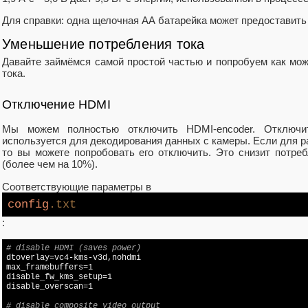
Для справки: одна щелочная АА батарейка может предоставить о
Уменьшение потребления тока
Давайте займёмся самой простой частью и попробуем как мо
тока.
Отключение HDMI
Мы можем полностью отключить HDMI‑encoder. Отключи
используется для декодирования данных с камеры. Если для 
то вы можете попробовать его отключить. Это снизит потреб
(более чем на 10%).
Соответствующие параметры в
config
.txt
:
# disable HDMI (saves power)

dtoverlay=vc4-kms-v3d,nohdmi

disable
disable
_overscan=1

# disable composite video output