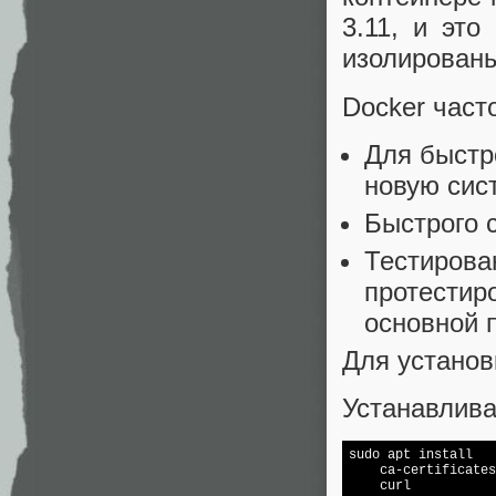
3.11, и это
изолированы
Docker част
Для быстр
новую сис
Быстрого 
Тестирова
протестиро
основной 
Для установ
Устанавлив
sudo apt install 

    ca-certificates
    curl 
