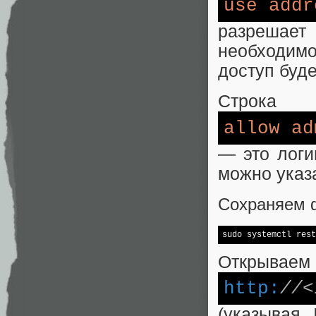
use
addr
разрешает
необходим
доступ буде
Строка
allow
ad
— это логи
можно указа
Сохраняем ф
sudo systemctl rest
Открываем 
http:
//<
(указывая