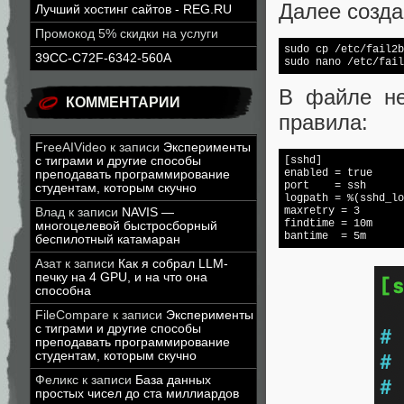
Далее созда
Лучший хостинг сайтов - REG.RU
Промокод 5% скидки на услуги
sudo cp /etc/fail2b
39CC-C72F-6342-560A
sudo nano /etc/fail
В файле не
КОММЕНТАРИИ
правила:
FreeAIVideo
к записи
Эксперименты
с тиграми и другие способы
[sshd]

enabled = 
true
преподавать программирование
port    = ssh

студентам, которым скучно
logpath = %(sshd_
lo
maxretry = 3

Влад
к записи
NAVIS —
findtime = 10m

многоцелевой быстросборный
bantime  = 5m
беспилотный катамаран
Азат
к записи
Как я собрал LLM-
печку на 4 GPU, и на что она
способна
FileCompare
к записи
Эксперименты
с тиграми и другие способы
преподавать программирование
студентам, которым скучно
Феликс
к записи
База данных
простых чисел до ста миллиардов