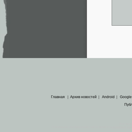
Главная
|
Архив новостей
|
Android
|
Google
Пуб
Все пра
Основными материалами сайта являются
архивные ко