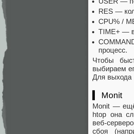
USER — по
RES — кол
CPU% / ME
TIME+ — в
COMMAND 
процесс.
Чтобы быст
выбираем ег
Для выхода 
▍ Monit
Monit — ещё
htop она сл
веб-серверо
сбоя (напр