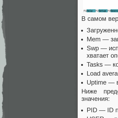
В самом вер
Загруженн
Mem — заг
Swp — исп
хватает о
Tasks — к
Load avera
Uptime — 
Ниже пред
значения:
PID — ID 