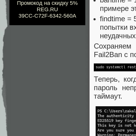
Промокод на скидку 5%
примере э
REG.RU
39CC-C72F-6342-560A
findtime =
попытки вх
неудачных
Сохраняем 
Fail2Ban с 
sudo systemctl rest
Теперь, ко
пароль неп
таймаут.