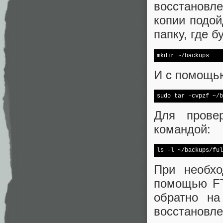
восстановл
копии подой
папку, где б
mkdir ~/backups
И с помощь
sudo tar -cvpzf ~/b
Для прове
командой:
ls 
-l
 ~/backups/ful
При необхо
помощью FTP
обратно на
восстановле