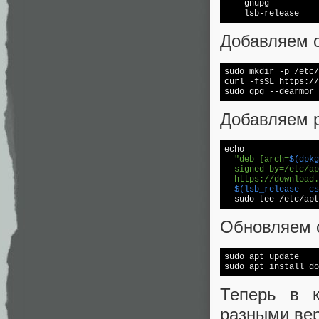
    gnupg 

    lsb-release
Добавляем 
sudo mkdir -p /etc/
curl -fsSL https://
sudo gpg --dearmor 
Добавляем р
echo
"deb [arch=
$(dpkg
  signed-by=/etc/ap
  https://download.
$(lsb_release -cs
  sudo tee /etc/apt
Обновляем с
sudo apt update

sudo apt install do
Теперь в к
разными вер