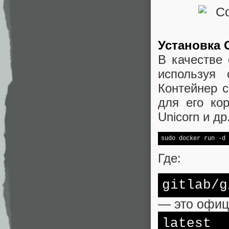
Установка 
В качестве 
используя 
Контейнер с
для его ко
Unicorn и д
sudo docker run 
-d
 
Где:
gitlab/g
— это офиц
latest