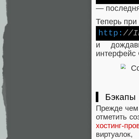
— последня
Теперь при
http:
//I
и дождав
интерфейс G
▍ Бэкапы
Прежде чем 
отметить со
хостинг-про
виртуалок