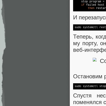
    stop program = 
if
 failed host 
then
 restar
И перезапус
sudo systemctl rest
Теперь, ког
му порту, о
веб-интерфе
Остановим р
sudo systemctl stop
Спустя не
поменялся ст