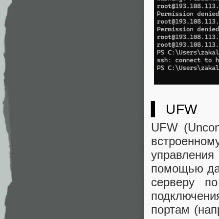
▍ UFW
UFW (Uncomp
встроенному
управлени
помощью да
серверу по
подключени
портам (нап