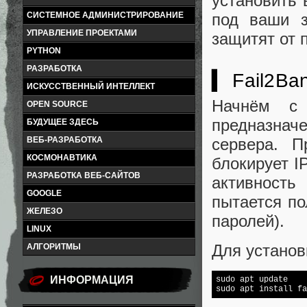
установить 
под ваши з
СИСТЕМНОЕ АДМИНИСТРИРОВАНИЕ
УПРАВЛЕНИЕ ПРОЕКТАМИ
защитят от 
PYTHON
РАЗРАБОТКА
▍ Fail2Ba
ИСКУССТВЕННЫЙ ИНТЕЛЛЕКТ
Начнём с 
OPEN SOURCE
предназнач
БУДУЩЕЕ ЗДЕСЬ
сервера. П
ВЕБ-РАЗРАБОТКА
КОСМОНАВТИКА
блокирует I
РАЗРАБОТКА ВЕБ-САЙТОВ
активность
GOOGLE
пытается по
ЖЕЛЕЗО
паролей).
LINUX
Для устано
АЛГОРИТМЫ
ИНФОРМАЦИЯ
sudo apt update

sudo apt install fa