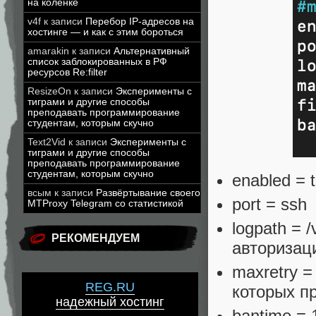
на коленке
v4f
к записи
Перебор IP-адресов на
хостинге — и как с этим бороться
amarakin
к записи
Альтернативный
список заблокированных в РФ
ресурсов Re:filter
ResizeOn
к записи
Эксперименты с
тиграми и другие способы
преподавать программирование
студентам, которым скучно
Text2Vid
к записи
Эксперименты с
тиграми и другие способы
преподавать программирование
студентам, которым скучно
enabled = 
всым
к записи
Развёртывание своего
port = ssh
MTProxy Telegram со статистикой
logpath = /
РЕКОМЕНДУЕМ
авторизац
maxretry 
REG.RU
которых п
надежный хостинг
bantime = 