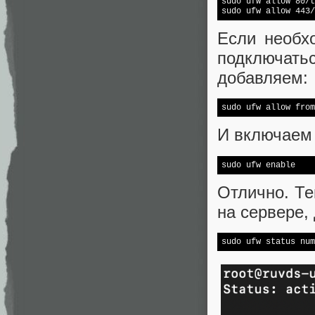
sudo ufw allow 80/t
sudo ufw allow 443/
Если необх
подключать
добавляем:
sudo ufw allow from
И включаем
sudo ufw 
enable
Отлично. Те
на сервере,
sudo ufw status num