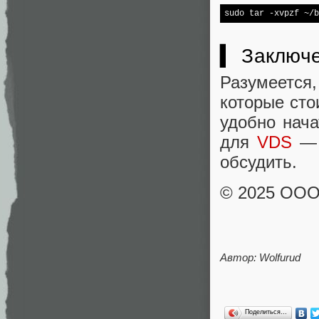
sudo tar -xvpzf ~/b
▍ Заключ
Разумеется,
которые сто
удобно нача
для
VDS
— 
обсудить.
© 2025 ОО
Автор: Wolfurud
Поделиться…