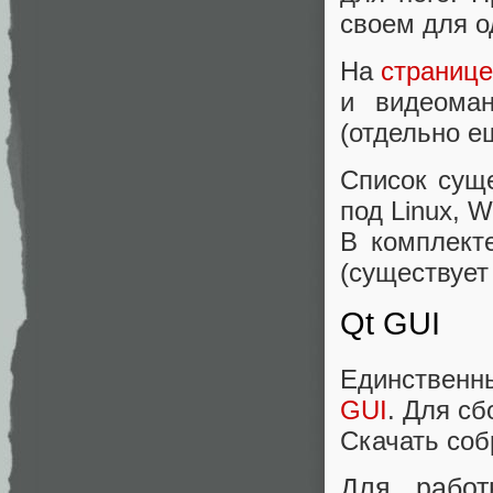
своем для о
На
странице
и видеома
(отдельно е
Список сущ
под Linux, 
В комплекте
(существует
Qt GUI
Единственн
GUI
. Для сб
Скачать соб
Для рабо