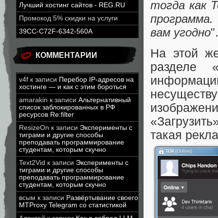
тогда как 
Лучший хостинг сайтов - REG.RU
программа.
Промокод 5% скидки на услуги
вам угодно
"
39CC-C72F-6342-560A
На этой же
КОММЕНТАРИИ
разделе 
информаци
v4f
к записи
Перебор IP-адресов на
хостинге — и как с этим бороться
несуществу
amarakin
к записи
Альтернативный
изображе
список заблокированных в РФ
ресурсов Re:filter
«Загрузить
ResizeOn
к записи
Эксперименты с
такая рекл
тиграми и другие способы
преподавать программирование
студентам, которым скучно
Text2Vid
к записи
Эксперименты с
тиграми и другие способы
преподавать программирование
студентам, которым скучно
всым
к записи
Развёртывание своего
MTProxy Telegram со статистикой