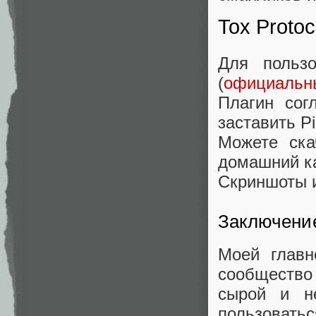
Tox Protoc
Для пользо
(
официальны
Плагин со
заставить Pi
Можете ск
домашний ка
Скриншоты 
Заключени
Моей главн
сообщество 
сырой и н
пользовать