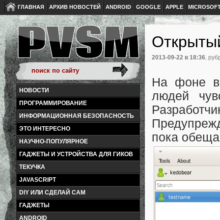
ГЛАВНАЯ
АРХИВ НОВОСТЕЙ
ANDROID
GOOGLE
APPLE
MICROSOF
Открытый
2013-09-22
в 18:36
, руб
На фоне в
НОВОСТИ
людей чув
ПРОГРАММИРОВАНИЕ
Разработчик
ИНФОРМАЦИОННАЯ БЕЗОПАСНОСТЬ
Предупрежд
ЭТО ИНТЕРЕСНО
пока обещае
НАУЧНО-ПОПУЛЯРНОЕ
ГАДЖЕТЫ И УСТРОЙСТВА ДЛЯ ГИКОВ
ТЕКУЧКА
JAVASCRIPT
DIY ИЛИ СДЕЛАЙ САМ
ГАДЖЕТЫ
ANDROID