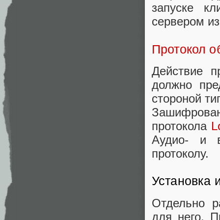
запуске к
сервером из
Протокол 
Действие п
должно пре
стороной ти
Зашифрован
протокола
L
Аудио- и 
протоколу.
Установка 
Отдельно р
для него. 