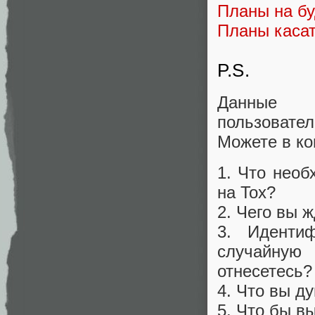
Планы на б
Планы касат
P.S.
Данные о
пользовател
Можете в ко
1. Что необ
на Tox?
2. Чего вы ж
3. Идентиф
случайную
отнесетесь?
4. Что вы д
5. Что бы в