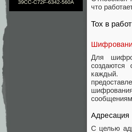
39CC-C72F-6342-560A
что работае
Tox в рабо
Шифрован
Для шифро
создаются 
каждый. 
предоставл
шифровани
сообщениям
Адресация 
С целью ад