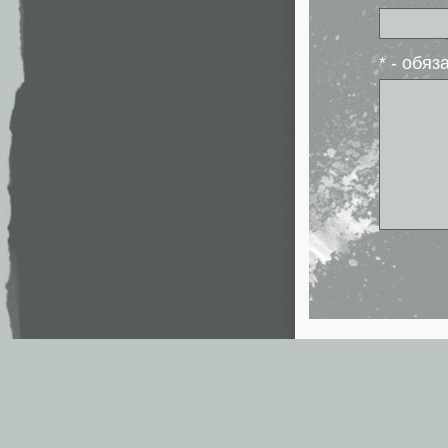
* - обя