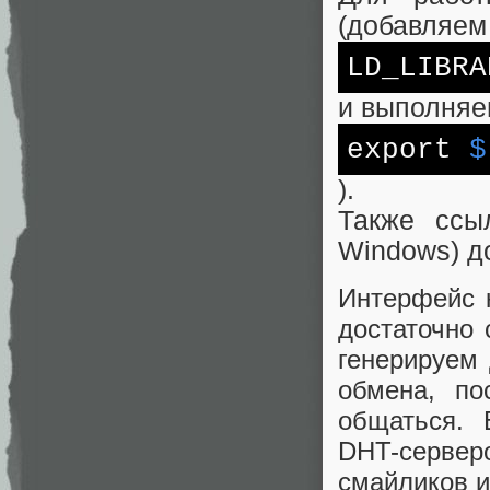
(добавляем
LD_LIBRA
и выполня
export
$
).
Также ссы
Windows) 
Интерфейс к
достаточно 
генерируем 
обмена, по
общаться. 
DHT-сервер
смайликов и