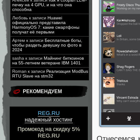
Алексей
к записи
Как я собрал LLM-
печку на 4 GPU, и на что она
способна
Любовь
к записи
Huawei
официально представила
HarmonyOS 7: какие смартфоны
получат её первыми
Артем
к записи
Бесплатные боты,
чтобы раздеть девушку по фото в
2024
sasha
к записи
Майнинг биткоинов
на 55-летнем ветеране IBM 1401
Roman
к записи
Реализация ModBus
RTU Slave на stm32
РЕКОМЕНДУЕМ
REG.RU
надежный хостинг
Промокод на скидку 5%
REG.RU
Отнесемся 