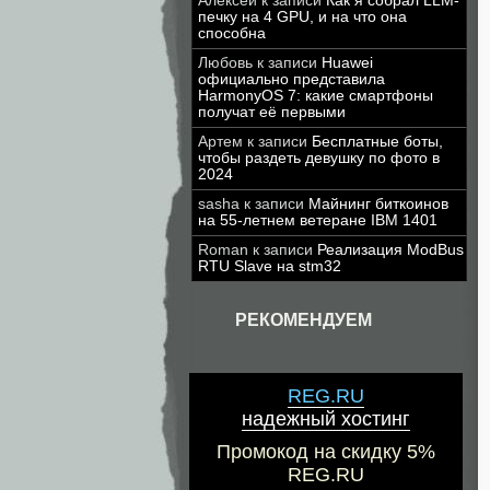
Алексей
к записи
Как я собрал LLM-
печку на 4 GPU, и на что она
способна
Любовь
к записи
Huawei
официально представила
HarmonyOS 7: какие смартфоны
получат её первыми
Артем
к записи
Бесплатные боты,
чтобы раздеть девушку по фото в
2024
sasha
к записи
Майнинг биткоинов
на 55-летнем ветеране IBM 1401
Roman
к записи
Реализация ModBus
RTU Slave на stm32
РЕКОМЕНДУЕМ
REG.RU
надежный хостинг
Промокод на скидку 5%
REG.RU