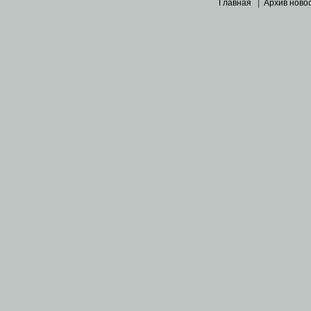
Главная
|
Архив ново
Основными материалами 