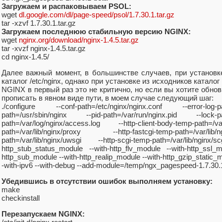
Загружаем и распаковываем PSOL:
wget
dl.google.com/dl/page-speed/psol/1.7.30.1.tar.gz
tar -xzvf 1.7.30.1.tar.gz
Загружаем последнюю стабильную версию NGINX:
wget
nginx.org/download/nginx-1.4.5.tar.gz
tar -xvzf nginx-1.4.5.tar.gz
cd nginx-1.4.5/
Далее важный момент, в большинстве случаев, при установке
каталог /etc/nginx, однако при установке из исходников катало
NGINX в первый раз это не критично, но если вы хотите обно
прописать в явном виде пути, в моем случае следующий шаг:
./configure --conf-path=/etc/nginx/nginx.conf --error-log-pa
path=/usr/sbin/nginx --pid-path=/var/run/nginx.pid --lock-pa
path=/var/log/nginx/access.log --http-client-body-temp-path=/v
path=/var/lib/nginx/proxy --http-fastcgi-temp-path=/var/li
path=/var/lib/nginx/uwsgi --http-scgi-temp-path=/var/lib/nginx
http_stub_status_module --with-http_flv_module --with-http_ssl_
http_sub_module --with-http_realip_module --with-http_gzip_static_
-with-ipv6 --with-debug --add-module=/temp/ngx_pagespeed-1.7.30.
Убедившись в отсутствии ошибок выполняем установку:
make
checkinstall
Перезапускаем NGINX: