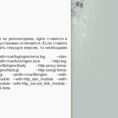
 из репозиториев, nginx ставится в
г установки отличается. Если ставите
вить текущую версию, то необходимо
th=/var/log/nginx/error.log --sbin-
th=/var/lock/nginx.lock --http-log-
ar/lib/nginx/body --http-proxy-temp-
b/nginx/fastcgi --http-uwsgi-temp-
/scgi --prefix=/var/lib/nginx --with-
module --with-http_dav_module --with-
module --with-http_secure_link_module -
1-beta