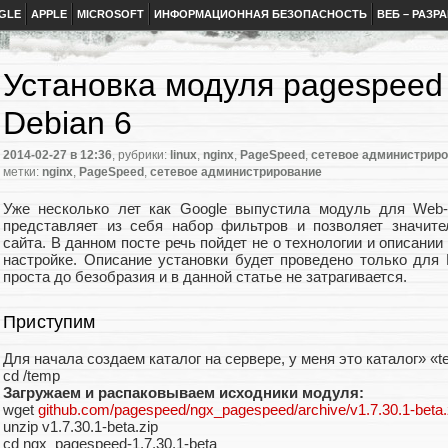
GLE
APPLE
MICROSOFT
ИНФОРМАЦИОННАЯ БЕЗОПАСНОСТЬ
ВЕБ – РАЗР
Установка модуля pagespeed 
Debian 6
2014-02-27
в 12:36
, рубрики:
linux
,
nginx
,
PageSpeed
,
сетевое администрир
метки:
nginx
,
PageSpeed
,
сетевое администрирование
Уже несколько лет как Google выпустила модуль для Web-
представляет из себя набор фильтров и позволяет значите
сайта. В данном посте речь пойдет не о технологии и описании 
настройке. Описание установки будет проведено только для 
проста до безобразия и в данной статье не затрагивается.
Приступим
Для начала создаем каталог на сервере, у меня это каталог» «t
cd /temp
Загружаем и распаковываем исходники модуля:
wget
github.com/pagespeed/ngx_pagespeed/archive/v1.7.30.1-beta.
unzip v1.7.30.1-beta.zip
cd ngx_pagespeed-1.7.30.1-beta