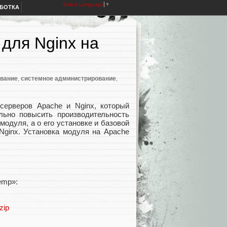
Select Language
▼
АБОТКА
для Nginx на
ование
,
системное администрирование
,
серверов Apache и Nginx, который
льно повысить производительность
модуля, а о его установке и базовой
Nginx. Установка модуля на Apache
emp»:
zip