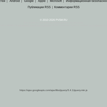
стей
|
Android
|
Google
|
Apple
|
Microsoft
|
Информационная безопасно
Публикации RSS
|
Комментарии RSS
© 2010-2026 PVSM.RU
Все права на материалы принадлежат их авторам.
сайта являются
архивные копии материалов
по ИТ тематике Рунета, взятые
из открытых и 
https://ajax.googleapis.com/ajax/libs/jquery/3.4.1/jquery.min.js