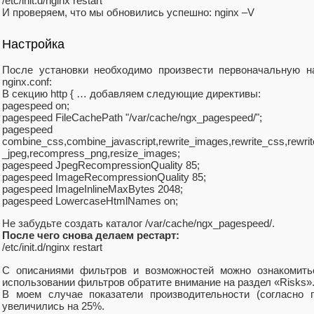
/etc/init.d/nginx restart
И проверяем, что мы обновились успешно: nginx –V
Настройка
После установки необходимо произвести первоначальную н
nginx.conf:
В секцию http { … добавляем следующие директивы:
pagespeed on;
pagespeed FileCachePath "/var/cache/ngx_pagespeed/";
pagespeed Enab
combine_css,combine_javascript,rewrite_images,rewrite_css,rewrit
_jpeg,recompress_png,resize_images;
pagespeed JpegRecompressionQuality 85;
pagespeed ImageRecompressionQuality 85;
pagespeed ImageInlineMaxBytes 2048;
pagespeed LowercaseHtmlNames on;
Не забудьте создать каталог /var/cache/ngx_pagespeed/.
После чего снова делаем рестарт:
/etc/init.d/nginx restart
С описаниями фильтров и возможностей можно ознакомит
использовании фильтров обратите внимание на раздел «Risks»
В моем случае показатели производительности (согласно п
увеличились на 25%.