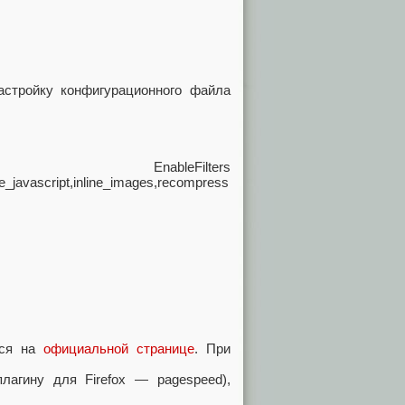
астройку конфигурационного файла
leFilters
e_javascript,inline_images,recompress
ься на
официальной странице
. При
.
лагину для Firefox — pagespeed),