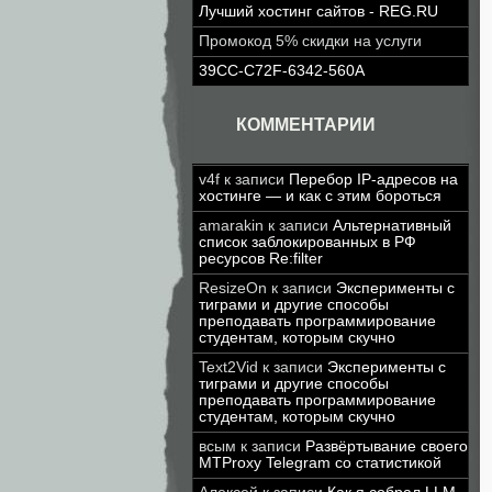
Лучший хостинг сайтов - REG.RU
Промокод 5% скидки на услуги
39CC-C72F-6342-560A
КОММЕНТАРИИ
v4f
к записи
Перебор IP-адресов на
хостинге — и как с этим бороться
amarakin
к записи
Альтернативный
список заблокированных в РФ
ресурсов Re:filter
ResizeOn
к записи
Эксперименты с
тиграми и другие способы
преподавать программирование
студентам, которым скучно
Text2Vid
к записи
Эксперименты с
тиграми и другие способы
преподавать программирование
студентам, которым скучно
всым
к записи
Развёртывание своего
MTProxy Telegram со статистикой