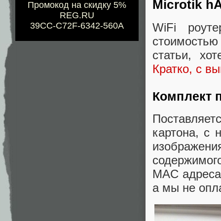
Microtik hA
Промокод на скидку 5%
REG.RU
WiFi роут
39CC-C72F-6342-560A
стоимостью
статьи, хо
Кратко, с в
Комплект 
Поставляет
картона, с 
изображения
содержимого
MAC адреса.
а мы не опл