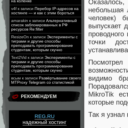
Оказалось,
на коленке
небольшая 
v4f
к записи
Перебор IP-адресов на
хостинге — и как с этим бороться
человек) б
amarakin
к записи
Альтернативный
выпускает д
список заблокированных в РФ
ресурсов Re:filter
проводного 
ResizeOn
к записи
Эксперименты с
точки дос
тиграми и другие способы
преподавать программирование
устанавлив
студентам, которым скучно
Text2Vid
к записи
Эксперименты с
Посмотрел
тиграми и другие способы
преподавать программирование
возможности
студентам, которым скучно
видимо бра
всым
к записи
Развёртывание своего
MTProxy Telegram со статистикой
Порадовалс
MikroTik е
РЕКОМЕНДУЕМ
которые под
Так я узнал
REG.RU
надежный хостинг