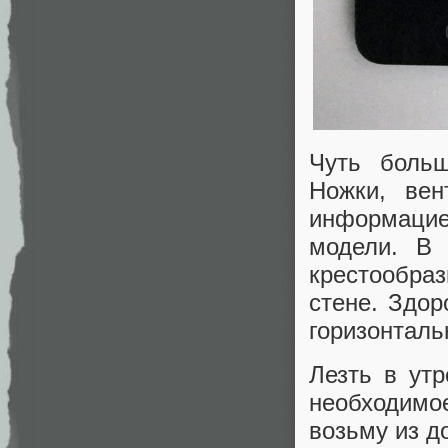
Чуть больш
Ножки, вен
информацие
модели. В 
крестообра
стене. Здор
горизонталь
Лезть в ут
необходимое
возьму из д