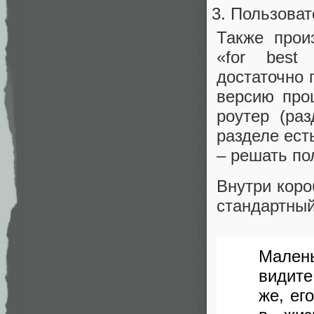
Пользоват
Также прои
«for best 
достаточно 
версию прош
роутер (ра
разделе ест
– решать по
Внутри коро
стандартный
Малень
видите
же, ег