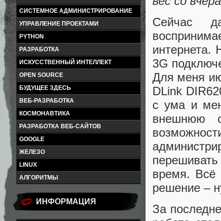
вес со вчер
СИСТЕМНОЕ АДМИНИСТРИРОВАНИЕ
Сейчас д
УПРАВЛЕНИЕ ПРОЕКТАМИ
воспринима
PYTHON
интернета. 
РАЗРАБОТКА
3G подключе
ИСКУССТВЕННЫЙ ИНТЕЛЛЕКТ
Для меня и
OPEN SOURCE
DLink DIR62
БУДУЩЕЕ ЗДЕСЬ
ВЕБ-РАЗРАБОТКА
с ума и ме
КОСМОНАВТИКА
внешнюю с
РАЗРАБОТКА ВЕБ-САЙТОВ
возможн
GOOGLE
администр
ЖЕЛЕЗО
перешивать
LINUX
время. Всё
АЛГОРИТМЫ
решение – н
ИНФОРМАЦИЯ
За последне