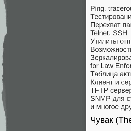
Ping, tracero
Тестирование
Перехват пак
Telnet, SSH
Утилиты отп
Возможнос
Зеркалиров
for Law Enfo
Таблица акт
Клиент и се
TFTP серве
SNMP для ст
и многое др
Чувак (Th