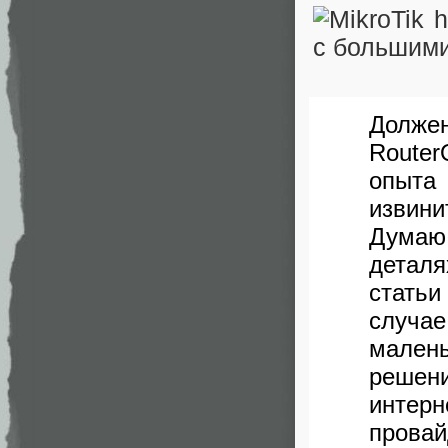
Долже
Router
опыта
извини
Думаю 
детал
стать
случа
мален
решен
интер
пров