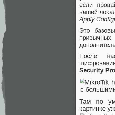
если прова
вашей локал
Apply Config
Это базовы
привычных 
дополнитель
После на
шифровани
Security Pro
Там по ум
картинке у