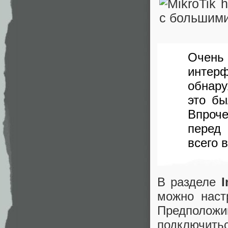
Очень 
интерф
обнару
это бы
Впроч
перед 
всего 
В разделе
I
можно наст
Предполож
подключитьс