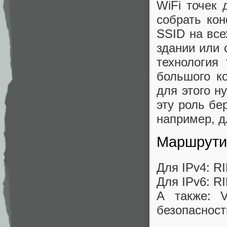
WiFi точек 
собрать ко
SSID на вс
здании или 
технология
большого к
для этого н
эту роль бер
например, д
Маршрути
Для IPv4: R
Для IPv6: R
А также: 
безопаснос