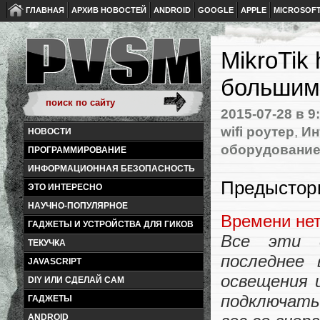
ГЛАВНАЯ
АРХИВ НОВОСТЕЙ
ANDROID
GOOGLE
APPLE
MICROSOF
MikroTik 
большим
2015-07-28
в 9
wifi роутер
,
Ин
НОВОСТИ
оборудовани
ПРОГРАММИРОВАНИЕ
ИНФОРМАЦИОННАЯ БЕЗОПАСНОСТЬ
Предыстор
ЭТО ИНТЕРЕСНО
НАУЧНО-ПОПУЛЯРНОЕ
Времени нет
ГАДЖЕТЫ И УСТРОЙСТВА ДЛЯ ГИКОВ
Все эти 
ТЕКУЧКА
последнее 
JAVASCRIPT
освещения 
DIY ИЛИ СДЕЛАЙ САМ
подключать
ГАДЖЕТЫ
ANDROID