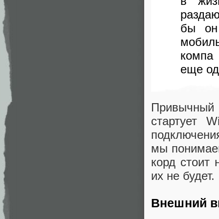
в жиз
разда
бы он
мобиль
компа
еще од
Привычный п
стартует W
подключения
мы понимаем
корд стоит 
их не будет.
Внешний в