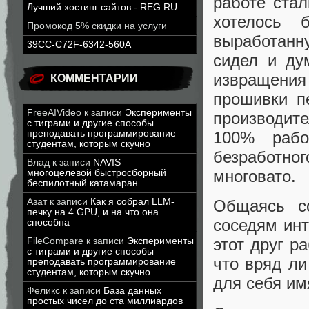
работе стал
Лучший хостинг сайтов - REG.RU
хотелось 
Промокод 5% скидки на услуги
выработанн
39CC-C72F-6342-560A
сидел и ду
извращения
КОММЕНТАРИИ
прошивки пе
FreeAIVideo
к записи
Эксперименты
производит
с тиграми и другие способы
преподавать программирование
100% рабо
студентам, которым скучно
безработн
Влад
к записи
NAVIS —
многовато.
многоцелевой быстросборный
беспилотный катамаран
Азат
к записи
Как я собрал LLM-
Общаясь со
печку на 4 GPU, и на что она
соседям инт
способна
этот друг р
FileCompare
к записи
Эксперименты
с тиграми и другие способы
что вряд ли
преподавать программирование
студентам, которым скучно
для себя им
Феликс
к записи
База данных
простых чисел до ста миллиардов