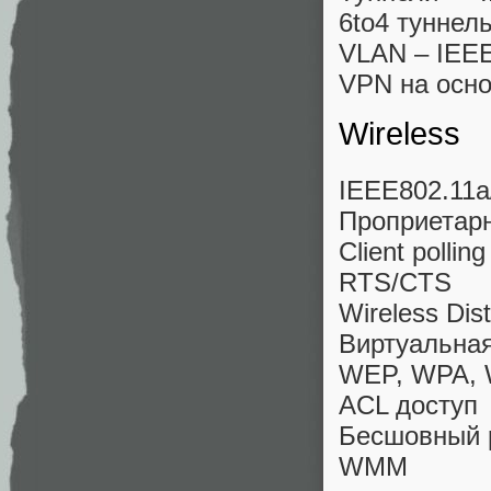
6to4 туннел
VLAN – IEEE
VPN на осн
Wireless
IEEE802.11a
Проприетар
Client polling
RTS/CTS
Wireless Dis
Виртуальная
WEP, WPA,
ACL доступ
Бесшовный 
WMM