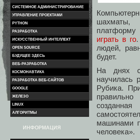
СИСТЕМНОЕ АДМИНИСТРИРОВАНИЕ
Компьютер
УПРАВЛЕНИЕ ПРОЕКТАМИ
шахматы, 
PYTHON
платформу 
РАЗРАБОТКА
играть в го
ИСКУССТВЕННЫЙ ИНТЕЛЛЕКТ
людей, равн
OPEN SOURCE
будет.
БУДУЩЕЕ ЗДЕСЬ
ВЕБ-РАЗРАБОТКА
На днях с
КОСМОНАВТИКА
научилась 
РАЗРАБОТКА ВЕБ-САЙТОВ
Рубика. Пр
GOOGLE
правильно
ЖЕЛЕЗО
созданна
LINUX
самостоятел
АЛГОРИТМЫ
машинами п
ИНФОРМАЦИЯ
человека».