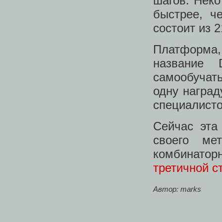
шагов. Неко
быстрее, ч
состоит из 2
Платформа
название 
самообучать
одну наград
специалисто
Сейчас эта
своего ме
комбинато
третичной с
Автор: marks