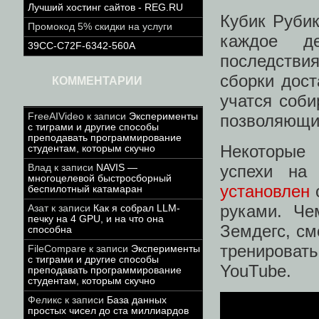
Лучший хостинг сайтов - REG.RU
Кубик Рубик
Промокод 5% скидки на услуги
каждое д
39CC-C72F-6342-560A
последстви
сборки дос
КОММЕНТАРИИ
учатся соби
позволяющим
FreeAIVideo
к записи
Эксперименты
с тиграми и другие способы
преподавать программирование
Некоторые 
студентам, которым скучно
успехи на
Влад
к записи
NAVIS —
многоцелевой быстросборный
установлен
о
беспилотный катамаран
руками. Че
Азат
к записи
Как я собрал LLM-
печку на 4 GPU, и на что она
Земдегс, см
способна
тренироват
FileCompare
к записи
Эксперименты
с тиграми и другие способы
YouTube.
преподавать программирование
студентам, которым скучно
Феликс
к записи
База данных
простых чисел до ста миллиардов