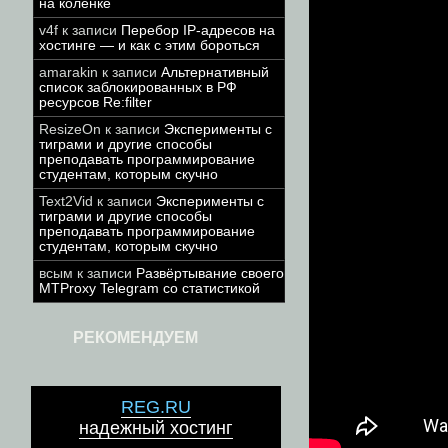
на коленке
v4f
к записи
Перебор IP-адресов на
хостинге — и как с этим бороться
amarakin
к записи
Альтернативный
список заблокированных в РФ
ресурсов Re:filter
ResizeOn
к записи
Эксперименты с
тиграми и другие способы
преподавать программирование
студентам, которым скучно
Text2Vid
к записи
Эксперименты с
тиграми и другие способы
преподавать программирование
студентам, которым скучно
всым
к записи
Развёртывание своего
MTProxy Telegram со статистикой
РЕКОМЕНДУЕМ
REG.RU
надежный хостинг