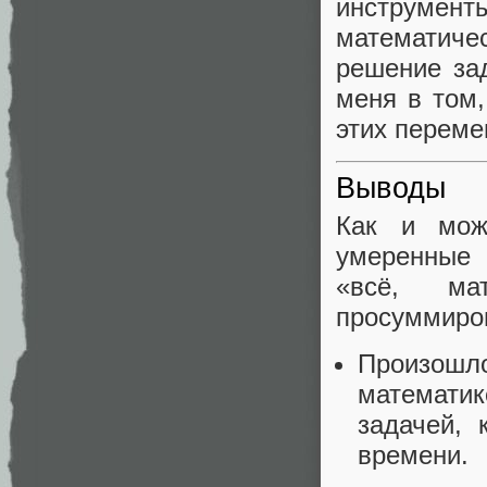
инструме
математич
решение за
меня в том,
этих переме
Выводы
Как и мож
умеренные 
«всё, ма
просуммиров
Произошл
математи
задачей, 
времени.