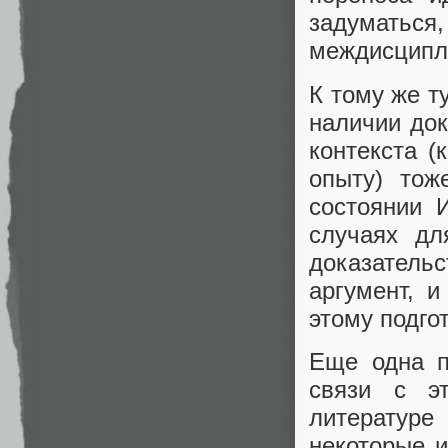
задумать
междисципл
К тому же т
наличии док
контекста (
опыту) тож
состоянии 
случаях д
доказатель
аргумент, и
этому подго
Еще одна п
связи с э
литературе
некоторые 