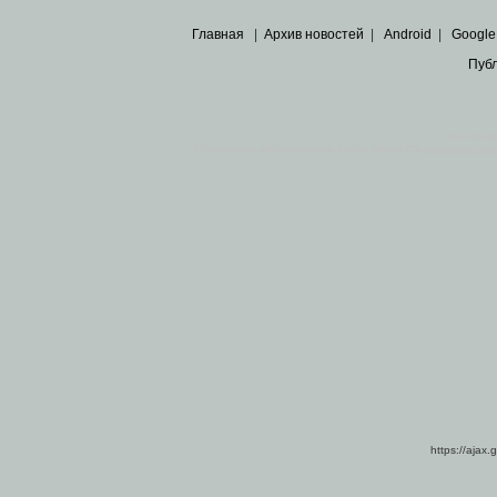
Главная
|
Архив новостей
|
Android
|
Google
Пуб
Все пра
Основными материалами сайта являются
архивные ко
https://ajax.