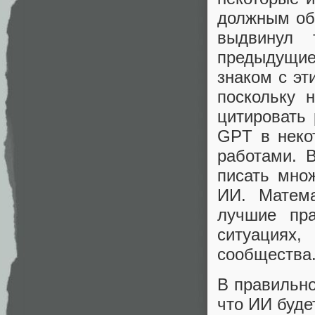
должным об
выдвинул 
предыдущие
знаком с эт
поскольку 
цитировать 
GPT в неко
работами. 
писать мно
ИИ. Матема
лучшие пра
ситуациях
сообщества
В правильно
что ИИ буде