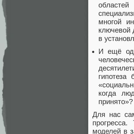
областе
специализ
многой и
ключевой 
в установ
И ещё од
человече
десятиле
гипотеза 
«социальн
когда лю
принято»?
Для нас са
прогресса.
моделей в 