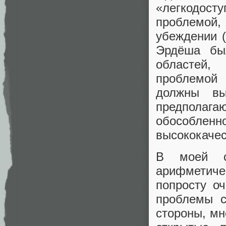
«легкодос
проблемой,
убеждении (
Эрдёша был
областей,
проблемой 
должны вы
предпола
обособлен
высококачес
В моей с
арифметиче
попросту о
проблемы с
стороны, мн