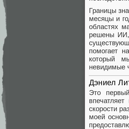
Границы зна
месяцы и го
областях м
решены ИИ,
существующ
помогает н
который м
невидимые ч
Дэниел Ли
Это первый
впечатляет
скорости ра
моей основ
предоста