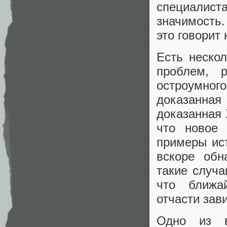
специалис
значимость.
это говорит
Есть неско
проблем, 
остроумно
доказанная
доказанная 
что новое 
примеры ис
вскоре обн
такие случа
что ближа
отчасти зави
Одно из в