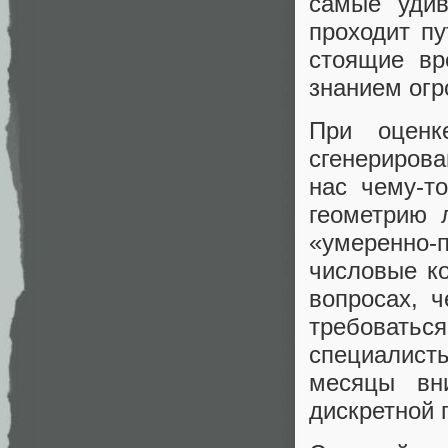
самые удив
проходит пу
стоящие вр
знанием огр
При оценк
сгенериров
нас чему-т
геометрию 
«умеренно-
числовые ко
вопросах, 
требоватьс
специалист
месяцы вн
дискретной 