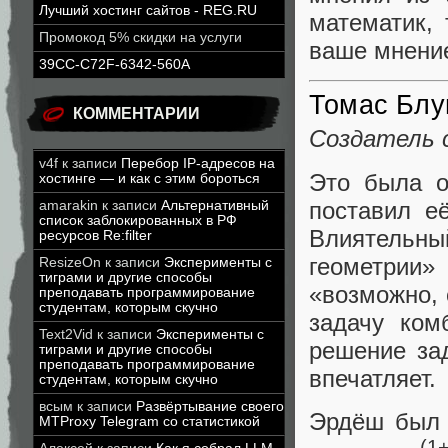
Лучший хостинг сайтов - REG.RU
математик,
Промокод 5% скидки на услуги
ваше мнени
39CC-C72F-6342-560A
Томас Бл
КОММЕНТАРИИ
Создатель
v4f
к записи
Перебор IP-адресов на
Это была 
хостинге — и как с этим бороться
поставил е
amarakin
к записи
Альтернативный
список заблокированных в РФ
Влиятельн
ресурсов Re:filter
геометрии
ResizeOn
к записи
Эксперименты с
тиграми и другие способы
«возможно, 
преподавать программирование
студентам, которым скучно
задачу ком
Text2Vid
к записи
Эксперименты с
решение за
тиграми и другие способы
преподавать программирование
впечатляет.
студентам, которым скучно
всым
к записи
Развёртывание своего
Эрдёш был 
MTProxy Telegram со статистикой
(1+