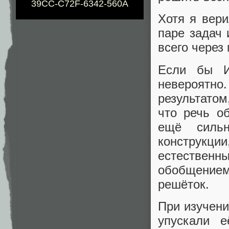
39CC-C72F-6342-560A
Хотя я вери
паре задач 
всего через
Если бы И
невероятно
результатом
что речь о
ещё сильн
конструкц
естественн
обобщением
решёток.
При изучени
упускали е