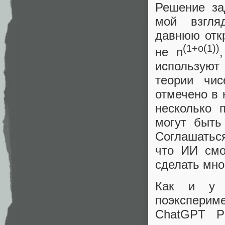
Решение за
мой взгля
давнюю откр
(1+o(1))
не n
используют
теории чи
отмечено в 
несколько 
могут быть
Соглашаться
что ИИ смо
сделать мн
Как и у д
поэксперим
ChatGPT P