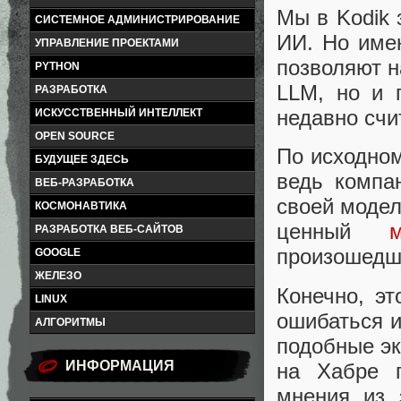
Мы в Kodik 
СИСТЕМНОЕ АДМИНИСТРИРОВАНИЕ
ИИ. Но имен
УПРАВЛЕНИЕ ПРОЕКТАМИ
позволяют н
PYTHON
LLM, но и 
РАЗРАБОТКА
недавно счи
ИСКУССТВЕННЫЙ ИНТЕЛЛЕКТ
OPEN SOURCE
По исходно
БУДУЩЕЕ ЗДЕСЬ
ведь компа
ВЕБ-РАЗРАБОТКА
своей модел
КОСМОНАВТИКА
ценный
м
РАЗРАБОТКА ВЕБ-САЙТОВ
произошедш
GOOGLE
ЖЕЛЕЗО
Конечно, эт
LINUX
ошибаться и
АЛГОРИТМЫ
подобные эк
ИНФОРМАЦИЯ
на Хабре п
мнения из 