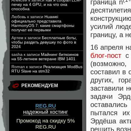
граница n
Алексей
к записи
Как я собрал LLM-
печку на 4 GPU, и на что она
десятилетия
способна
конструкци
Любовь
к записи
Huawei
официально представила
усилий люд
HarmonyOS 7: какие смартфоны
получат её первыми
границу, а 
Артем
к записи
Бесплатные боты,
чтобы раздеть девушку по фото в
16 апреля н
2024
блог-пост
с 
sasha
к записи
Майнинг биткоинов
на 55-летнем ветеране IBM 1401
(возможно,
Roman
к записи
Реализация ModBus
составил в 
RTU Slave на stm32
других, го
РЕКОМЕНДУЕМ
заставили н
задачи Эрд
оставалис
REG.RU
пытался их
надежный хостинг
Эрдёша акт
Промокод на скидку 5%
REG.RU
решить возн