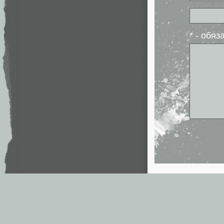
* - обя