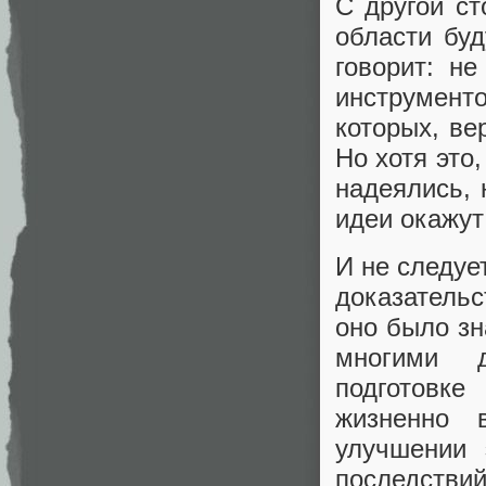
С другой ст
области буд
говорит: н
инструмент
которых, ве
Но хотя это
надеялись, 
идеи окажут
И не следуе
доказатель
оно было зн
многими д
подготовке
жизненно 
улучшении 
последствий