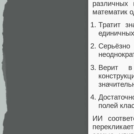
различных 
математик 
Тратит з
единичных
Серьёзно
неоднокра
Верит в 
конструкц
значительн
Достаточн
полей кла
ИИ соответ
перекликае