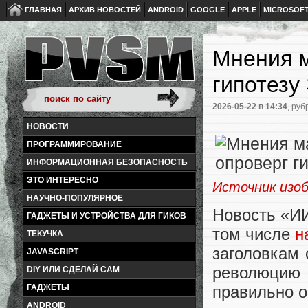
ГЛАВНАЯ
АРХИВ НОВОСТЕЙ
ANDROID
GOOGLE
APPLE
MICROSOF
Мнения м
гипотезу
2026-05-22
в 14:34
, руб
НОВОСТИ
ПРОГРАММИРОВАНИЕ
ИНФОРМАЦИОННАЯ БЕЗОПАСНОСТЬ
ЭТО ИНТЕРЕСНО
Источник изо
НАУЧНО-ПОПУЛЯРНОЕ
Новость «ИИ
ГАДЖЕТЫ И УСТРОЙСТВА ДЛЯ ГИКОВ
том числе
н
ТЕКУЧКА
заголовкам 
JAVASCRIPT
революцию 
DIY ИЛИ СДЕЛАЙ САМ
правильно 
ГАДЖЕТЫ
ANDROID