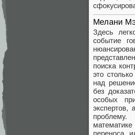
сфокусиров
Мелани Мэ
Здесь легк
событие го
нюансирова
представлен
поиска конт
это стольк
над решени
без доказа
особых пр
экспертов, 
проблему.
математике
переноса и