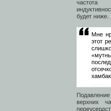
частота 
индуктивно
будет ниже.
Мне нр
этот р
слишк
«му
послед
отсеч
хамбак
Подавление
верхних ч
переусерд