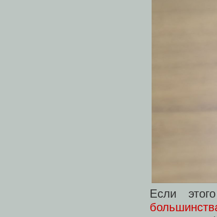
Если этог
большинств