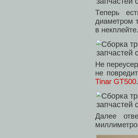
Теперь ес
диаметром т
в некплейте
Не переусер
не повредит
Tinar GT500
Далее отв
миллиметро