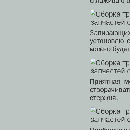
сглаживаю 
Запирающихс
установлю 
можно будет
Приятная м
отворачива
стержня.