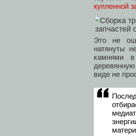
купленной з
Это не ош
натянуты н
камнями в
деревянную
виде не про
После
отбир
медиа
энерги
мате