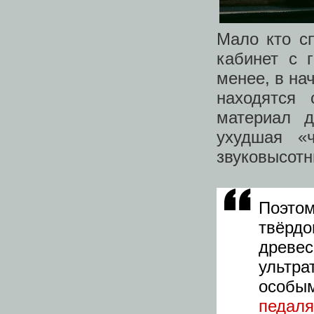
Мало кто с
кабинет с 
менее, в на
находятся
материал д
ухудшая «
звуковысот
Поэто
твёрд
древес
ультра
особ
педал