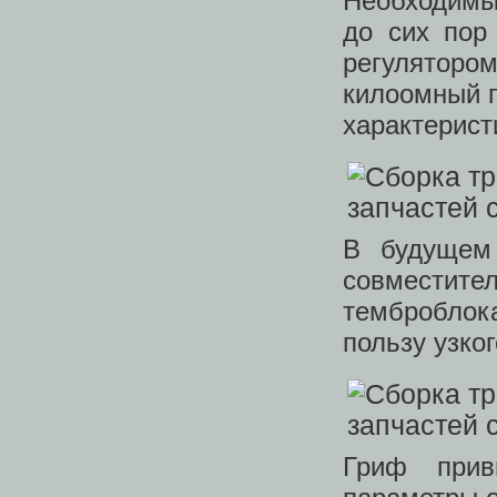
Необходимы
до сих пор
регулятор
килоомный 
характерист
В будущем 
совместите
темброблок
пользу узког
Гриф прив