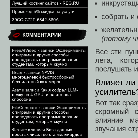
инкрустац
Лучший хостинг сайтов - REG.RU
Промокод 5% скидки на услуги
собрать и
39CC-C72F-6342-560A
желатель
КОММЕНТАРИИ
(потому ч
Все эти пу
FreeAIVideo
к записи
Эксперименты
с тиграми и другие способы
лета, кото
преподавать программирование
студентам, которым скучно
послушать и
Влад
к записи
NAVIS —
многоцелевой быстросборный
Влияет ли
беспилотный катамаран
усилитель
Азат
к записи
Как я собрал LLM-
печку на 4 GPU, и на что она
способна
Вот так сра
FileCompare
к записи
Эксперименты
скромный о
с тиграми и другие способы
преподавать программирование
влияние м
студентам, которым скучно
звучания ст
Феликс
к записи
База данных
простых чисел до ста миллиардов