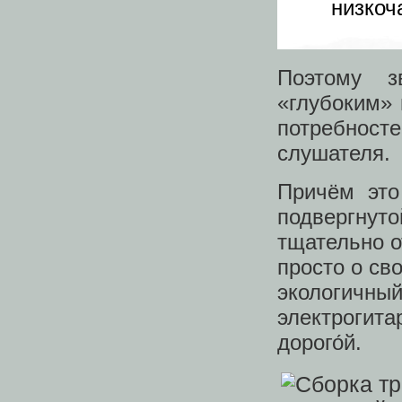
низкоч
Поэтому з
«глубоким» 
потребност
слушателя.
Причём это
подвергнут
тщательно о
просто о св
экологич
электрогита
дорого́й.