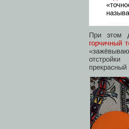
«точно
называ
При этом д
горчичный т
«зажёвыва
отстройки
прекрасный 