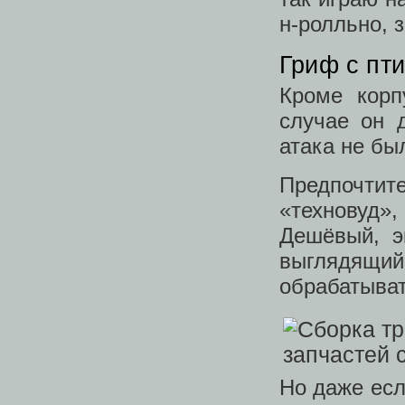
н-ролльно, 
Гриф с пт
Кроме корп
случае он 
атака не бы
Предпочти
«техновуд
Дешёвый, э
выглядящи
обрабатыва
Но даже есл