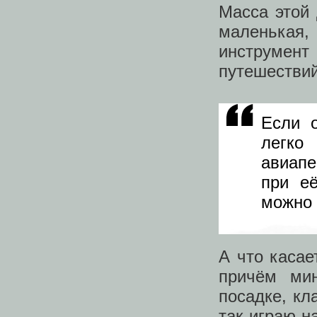
Масса этой 
маленькая,
инструме
путешествий
Если о
легко
авиапе
при е
можно 
А что касает
причём ми
посадке, кл
так играю н