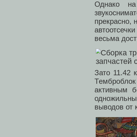
Однако 
звукосним
прекрасно, 
автоотсечк
весьма дост
Зато 11.42 
Тембробло
активным б
одножильны
выводов от 