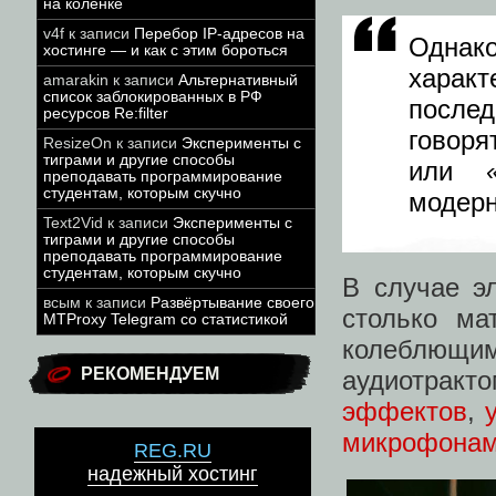
на коленке
v4f
к записи
Перебор IP-адресов на
Однак
хостинге — и как с этим бороться
характ
amarakin
к записи
Альтернативный
список заблокированных в РФ
после
ресурсов Re:filter
говоря
ResizeOn
к записи
Эксперименты с
тиграми и другие способы
или
преподавать программирование
студентам, которым скучно
модерн
Text2Vid
к записи
Эксперименты с
тиграми и другие способы
преподавать программирование
студентам, которым скучно
В случае э
всым
к записи
Развёртывание своего
столько ма
MTProxy Telegram со статистикой
колеблющ
РЕКОМЕНДУЕМ
аудиотракт
эффектов
,
микрофона
REG.RU
надежный хостинг