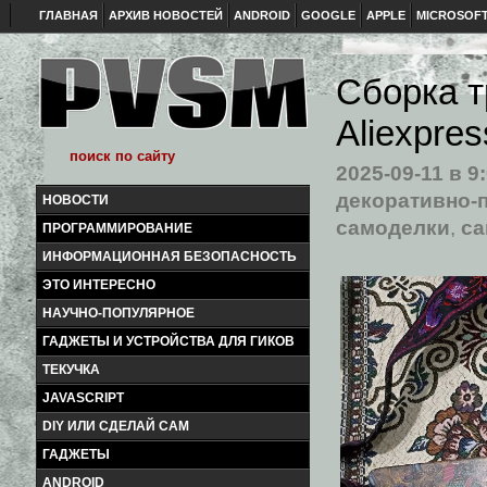
ГЛАВНАЯ
АРХИВ НОВОСТЕЙ
ANDROID
GOOGLE
APPLE
MICROSOF
Сборка т
Aliexpres
2025-09-11
в 9
декоративно-
НОВОСТИ
самоделки
,
са
ПРОГРАММИРОВАНИЕ
ИНФОРМАЦИОННАЯ БЕЗОПАСНОСТЬ
ЭТО ИНТЕРЕСНО
НАУЧНО-ПОПУЛЯРНОЕ
ГАДЖЕТЫ И УСТРОЙСТВА ДЛЯ ГИКОВ
ТЕКУЧКА
JAVASCRIPT
DIY ИЛИ СДЕЛАЙ САМ
ГАДЖЕТЫ
ANDROID