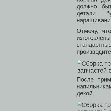
должно быт
детали б
наращивания
Отмечу, чт
изготовлены
стандарт
производите
После прим
напильника
декой.