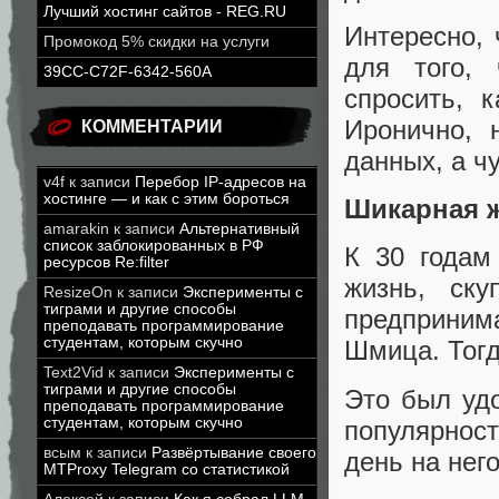
Лучший хостинг сайтов - REG.RU
Интересно,
Промокод 5% скидки на услуги
для того, 
39CC-C72F-6342-560A
спросить, 
Иронично, 
КОММЕНТАРИИ
данных, а ч
v4f
к записи
Перебор IP-адресов на
хостинге — и как с этим бороться
Шикарная 
amarakin
к записи
Альтернативный
список заблокированных в РФ
К 30 годам
ресурсов Re:filter
жизнь, ск
ResizeOn
к записи
Эксперименты с
тиграми и другие способы
предприним
преподавать программирование
студентам, которым скучно
Шмица. Тогд
Text2Vid
к записи
Эксперименты с
тиграми и другие способы
Это был уд
преподавать программирование
студентам, которым скучно
популярнос
всым
к записи
Развёртывание своего
день на нег
MTProxy Telegram со статистикой