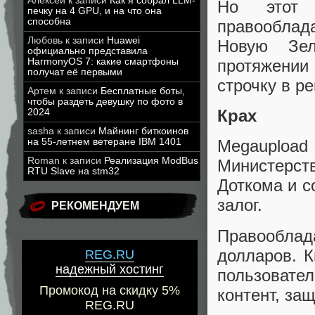
Алексей
к записи
Как я собрал LLM-
Но этот 
печку на 4 GPU, и на что она
способна
правооблад
Любовь
к записи
Huawei
Новую Зел
официально представила
протяжени
HarmonyOS 7: какие смартфоны
получат её первыми
строчку в р
Артем
к записи
Бесплатные боты,
чтобы раздеть девушку по фото в
Крах
2024
sasha
к записи
Майнинг биткоинов
на 55-летнем ветеране IBM 1401
Megauploa
Roman
к записи
Реализация ModBus
Министерст
RTU Slave на stm32
Доткома и с
залог.
РЕКОМЕНДУЕМ
Правообла
долларов. К
REG.RU
надежный хостинг
пользовате
Промокод на скидку 5%
контент, за
REG.RU