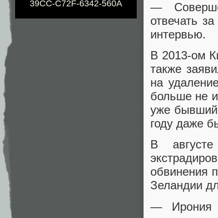
39CC-C72F-6342-560A
— Совершен
отвечать за
интервью.
В 2013-ом К
также заяви
на удаление
больше не и
уже бывший 
году даже б
В август
экстрадиро
обвинения п
Зеландии дл
— Ирония 