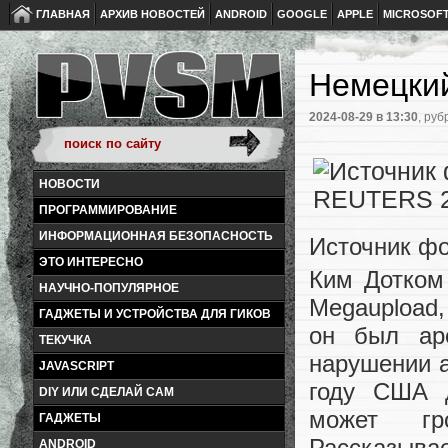
ГЛАВНАЯ
АРХИВ НОВОСТЕЙ
ANDROID
GOOGLE
APPLE
MICROSOF
Немецкий
2024-08-29
в 13:30
, руб
НОВОСТИ
ПРОГРАММИРОВАНИЕ
ИНФОРМАЦИОННАЯ БЕЗОПАСНОСТЬ
Источник ф
ЭТО ИНТЕРЕСНО
Ким Дотком
НАУЧНО-ПОПУЛЯРНОЕ
Megaupload,
ГАДЖЕТЫ И УСТРОЙСТВА ДЛЯ ГИКОВ
он был ар
ТЕКУЧКА
нарушении а
JAVASCRIPT
году США д
DIY ИЛИ СДЕЛАЙ САМ
может гр
ГАДЖЕТЫ
Рассказывае
ANDROID