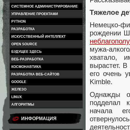
СИСТЕМНОЕ АДМИНИСТРИРОВАНИЕ
Тяжелое д
УПРАВЛЕНИЕ ПРОЕКТАМИ
PYTHON
Немецко-ф
РАЗРАБОТКА
рождении Шм
ИСКУССТВЕННЫЙ ИНТЕЛЛЕКТ
неблагопол
OPEN SOURCE
мужа-алкого
БУДУЩЕЕ ЗДЕСЬ
хватало, и
ВЕБ-РАЗРАБОТКА
вырастет. В
КОСМОНАВТИКА
его очень 
РАЗРАБОТКА ВЕБ-САЙТОВ
Kimble.
GOOGLE
ЖЕЛЕЗО
Однажды о
LINUX
подделал к
АЛГОРИТМЫ
начала ег
отвернулос
ИНФОРМАЦИЯ
деятельност