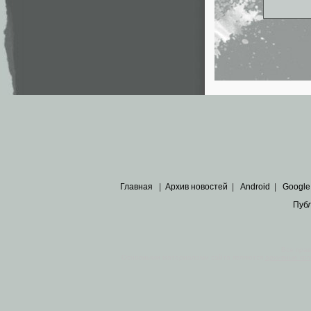
Главная
|
Архив новостей
|
Android
|
Google
Пуб
Все пра
Основными материалами сайта являются
архивные ко