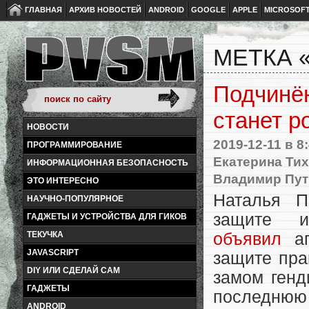
ГЛАВНАЯ
АРХИВ НОВОСТЕЙ
ANDROID
GOOGLE
APPLE
MICROSOF
МЕТКА 
Подчинё
станет р
НОВОСТИ
2019-12-11
в 8
ПРОГРАММИРОВАНИЕ
Екатерина Ти
ИНФОРМАЦИОННАЯ БЕЗОПАСНОСТЬ
Владимир Пут
ЭТО ИНТЕРЕСНО
Наталья П
НАУЧНО-ПОПУЛЯРНОЕ
защите ин
ГАДЖЕТЫ И УСТРОЙСТВА ДЛЯ ГИКОВ
объявил
ап
ТЕКУЧКА
JAVASCRIPT
защите пра
DIY ИЛИ СДЕЛАЙ САМ
замом генд
ГАДЖЕТЫ
последнюю
ANDROID