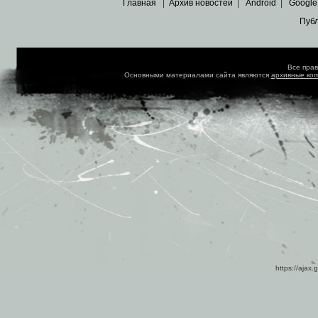
Главная
|
Архив новостей
|
Android
|
Google
Пуб
Все пра
Основными материалами сайта являются
архивные ко
https://ajax.