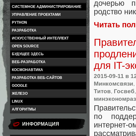
дочерью п
СИСТЕМНОЕ АДМИНИСТРИРОВАНИЕ
родство ни
УПРАВЛЕНИЕ ПРОЕКТАМИ
PYTHON
Читать по
РАЗРАБОТКА
ИСКУССТВЕННЫЙ ИНТЕЛЛЕКТ
Правител
OPEN SOURCE
продлени
БУДУЩЕЕ ЗДЕСЬ
для IT-э
ВЕБ-РАЗРАБОТКА
КОСМОНАВТИКА
2015-09-11
в 1
РАЗРАБОТКА ВЕБ-САЙТОВ
Минкомсвязи
GOOGLE
Титов
,
Госвеб
ЖЕЛЕЗО
минэкономраз
LINUX
Правител
АЛГОРИТМЫ
по поддер
интернет
ИНФОРМАЦИЯ
рассматрив