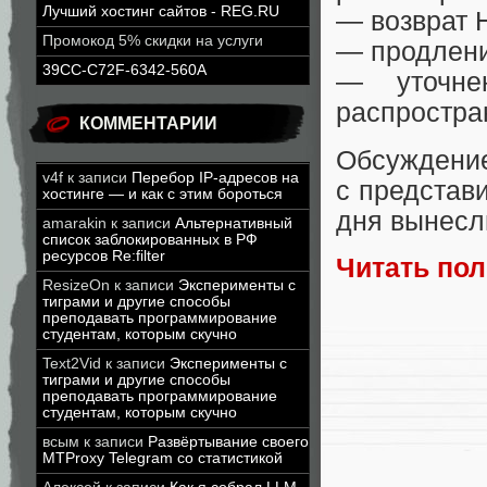
Лучший хостинг сайтов - REG.RU
— возврат Н
Промокод 5% скидки на услуги
— продлени
39CC-C72F-6342-560A
— уточнен
распростра
КОММЕНТАРИИ
Обсуждение
v4f
к записи
Перебор IP-адресов на
с представ
хостинге — и как с этим бороться
дня вынесл
amarakin
к записи
Альтернативный
список заблокированных в РФ
ресурсов Re:filter
Читать по
ResizeOn
к записи
Эксперименты с
тиграми и другие способы
преподавать программирование
студентам, которым скучно
Text2Vid
к записи
Эксперименты с
тиграми и другие способы
преподавать программирование
студентам, которым скучно
всым
к записи
Развёртывание своего
MTProxy Telegram со статистикой