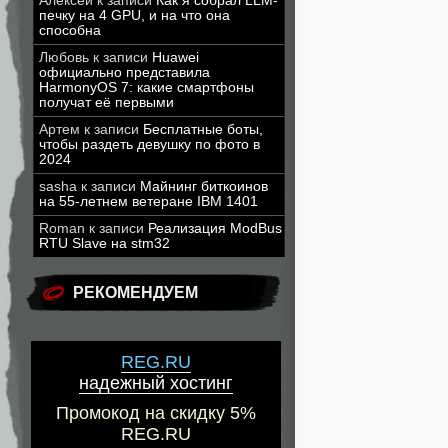
Алексей
к записи
Как я собрал LLM-
печку на 4 GPU, и на что она
способна
Любовь
к записи
Huawei
официально представила
HarmonyOS 7: какие смартфоны
получат её первыми
Артем
к записи
Бесплатные боты,
чтобы раздеть девушку по фото в
2024
sasha
к записи
Майнинг биткоинов
на 55-летнем ветеране IBM 1401
Roman
к записи
Реализация ModBus
RTU Slave на stm32
РЕКОМЕНДУЕМ
REG.RU
надежный хостинг
Промокод на скидку 5%
REG.RU