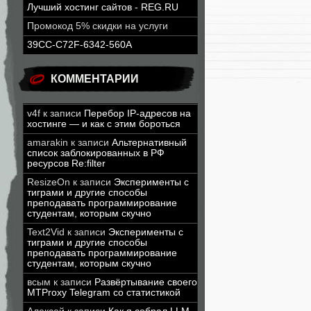
Лучший хостинг сайтов - REG.RU
Промокод 5% скидки на услуги
39CC-C72F-6342-560A
КОММЕНТАРИИ
v4f
к записи
Перебор IP-адресов на
хостинге — и как с этим бороться
amarakin
к записи
Альтернативный
список заблокированных в РФ
ресурсов Re:filter
ResizeOn
к записи
Эксперименты с
тиграми и другие способы
преподавать программирование
студентам, которым скучно
Text2Vid
к записи
Эксперименты с
тиграми и другие способы
преподавать программирование
студентам, которым скучно
всым
к записи
Развёртывание своего
MTProxy Telegram со статистикой