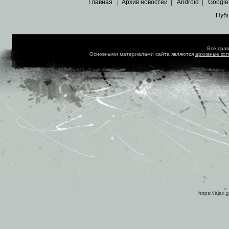
Главная
|
Архив новостей
|
Android
|
Google
Пуб
Все пра
Основными материалами сайта являются
архивные ко
https://ajax.