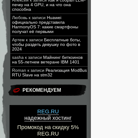
Алексей
к записи
Как я собрал LLM-
печку на 4 GPU, и на что она
способна
Любовь
к записи
Huawei
официально представила
HarmonyOS 7: какие смартфоны
получат её первыми
Артем
к записи
Бесплатные боты,
чтобы раздеть девушку по фото в
2024
sasha
к записи
Майнинг биткоинов
на 55-летнем ветеране IBM 1401
Roman
к записи
Реализация ModBus
RTU Slave на stm32
РЕКОМЕНДУЕМ
REG.RU
надежный хостинг
Промокод на скидку 5%
REG.RU