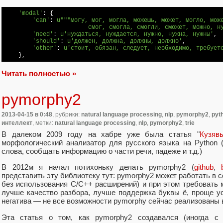
'modal'
: {

'can'
: 
u"""могу, мог, могла, можешь, может, могло, може
                        смог, смогла, смогли, сможет, можно, н
'need'
: 
u'нуждаться, нуждается, нужно, нужна, нужны'
,

'should'
: 
u'должен, должна, должны, должно'
,

'other'
: 
u'стоит, обязан, следует, необходимо, требует
Читать полностью »
pymorphy2
2013-04-15
в 0:48
, рубрики:
natural language processing
,
nlp
,
pymorphy2
,
pyt
интеллект
, метки:
natural language processing
,
nlp
,
pymorphy2
,
trie
В далеком 2009 году на хабре уже была статья "
Кузяв
морфологический анализатор для русского языка на Python (
слова, сообщать информацию о части речи, падеже и т.д.)
В 2012м я начал потихоньку делать pymorphy2 (
github
,
представить эту библиотеку тут: pymorphy2 может работать в с
без использования C/C++ расширений) и при этом требовать 
лучше качество разбора, лучше поддержка буквы ё, проще ус
негатива — не все возможности pymorphy сейчас реализованы 
Эта статья о том, как pymorphy2 создавался (иногда с