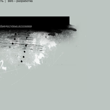
сть
|
Веб – разработка
общедоступных источников
.