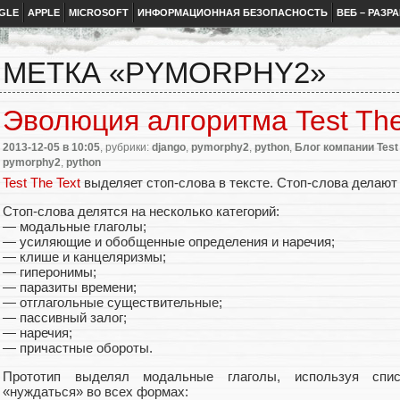
GLE
APPLE
MICROSOFT
ИНФОРМАЦИОННАЯ БЕЗОПАСНОСТЬ
ВЕБ – РАЗР
МЕТКА «PYMORPHY2»
Эволюция алгоритма Test The
2013-12-05
в 10:05
, рубрики:
django
,
pymorphy2
,
python
,
Блог компании Test 
pymorphy2
,
python
Test The Text
выделяет стоп-слова в тексте. Стоп-слова делают 
Стоп-слова делятся на несколько категорий:
— модальные глаголы;
— усиляющие и обобщенные определения и наречия;
— клише и канцеляризмы;
— гиперонимы;
— паразиты времени;
— отглагольные существительные;
— пассивный залог;
— наречия;
— причастные обороты.
Прототип выделял модальные глаголы, используя спис
«нуждаться» во всех формах: