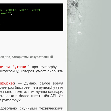
м, можете, могли, могут, 

ужен"""
,

ся'
hon
,
trie
,
Алгоритмы
,
искусственный
ые ли бутявки..
" про pymorphy —
штуковину, которая умеет склонять
bitbucket
) — думаю, самое время
отни раз быстрее, чем pymorphy (втч
меньше памяти; там лучше словари,
тановка и более «честный» API. Из
в pymorphy2.
 довольно скучными техническими