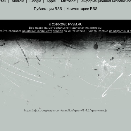
стей
|
Android
|
Google
|
Apple
|
Microsoft
|
Информационная безопасно
Публикации RSS
|
Комментарии RSS
© 2010-2026 PVSM.RU
Все права на материалы принадлежат их авторам.
сайта являются
архивные копии материалов
по ИТ тематике Рунета, взятые
из открытых и 
https://ajax.googleapis.com/ajax/libs/jquery/3.4.1/jquery.min.js