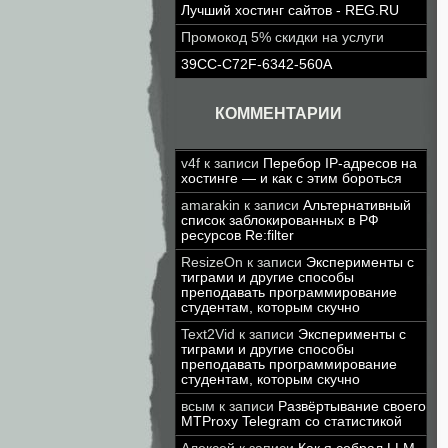
Лучший хостинг сайтов - REG.RU
Промокод 5% скидки на услуги
39CC-C72F-6342-560A
КОММЕНТАРИИ
v4f
к записи
Перебор IP-адресов на
хостинге — и как с этим бороться
amarakin
к записи
Альтернативный
список заблокированных в РФ
ресурсов Re:filter
ResizeOn
к записи
Эксперименты с
тиграми и другие способы
преподавать программирование
студентам, которым скучно
Text2Vid
к записи
Эксперименты с
тиграми и другие способы
преподавать программирование
студентам, которым скучно
всым
к записи
Развёртывание своего
MTProxy Telegram со статистикой