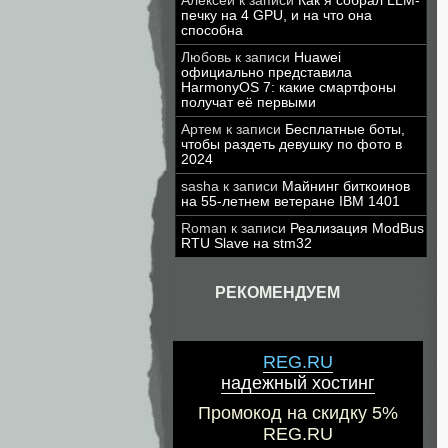
Алексей
к записи
Как я собрал LLM-
печку на 4 GPU, и на что она
способна
Любовь
к записи
Huawei
официально представила
HarmonyOS 7: какие смартфоны
получат её первыми
Артем
к записи
Бесплатные боты,
чтобы раздеть девушку по фото в
2024
sasha
к записи
Майнинг биткоинов
на 55-летнем ветеране IBM 1401
Roman
к записи
Реализация ModBus
RTU Slave на stm32
РЕКОМЕНДУЕМ
REG.RU
надежный хостинг
Промокод на скидку 5%
REG.RU