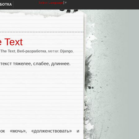
Select Language
▼
АБОТКА
 Text
The Text
,
Веб-разработка
, метки:
Django
,
текст тяжелее, слабее, длиннее.
ок «мочь», «долженствовать» и