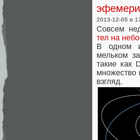
эфемери
2013-12-05
в 1
Совсем не
тел на неб
В одном и
мельком за
такие как 
множество 
взгляд.