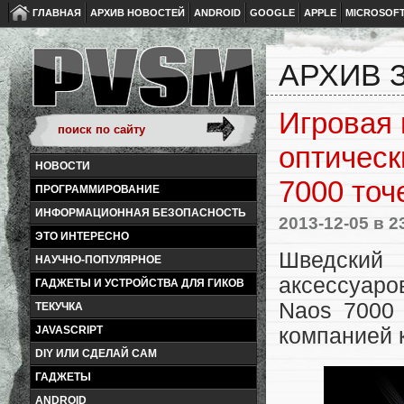
ГЛАВНАЯ
АРХИВ НОВОСТЕЙ
ANDROID
GOOGLE
APPLE
MICROSOF
АРХИВ З
Игровая 
оптичес
НОВОСТИ
7000 точ
ПРОГРАММИРОВАНИЕ
ИНФОРМАЦИОННАЯ БЕЗОПАСНОСТЬ
2013-12-05
в 2
ЭТО ИНТЕРЕСНО
Шведский 
НАУЧНО-ПОПУЛЯРНОЕ
аксессуаро
ГАДЖЕТЫ И УСТРОЙСТВА ДЛЯ ГИКОВ
Naos 7000 
ТЕКУЧКА
JAVASCRIPT
компанией 
DIY ИЛИ СДЕЛАЙ САМ
ГАДЖЕТЫ
ANDROID