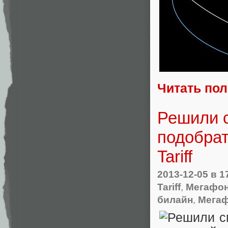
Читать по
Решили с
подобрат
Tariff
2013-12-05
в 1
Tariff
,
Мегафо
билайн
,
Мега