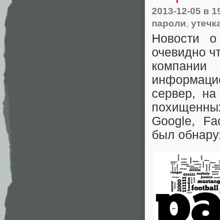
2013-12-05
в 1
пароли
,
утечк
Новости о
очевидно ч
компании
информацио
сервер, на
похищенных
Google, Fa
был обнару