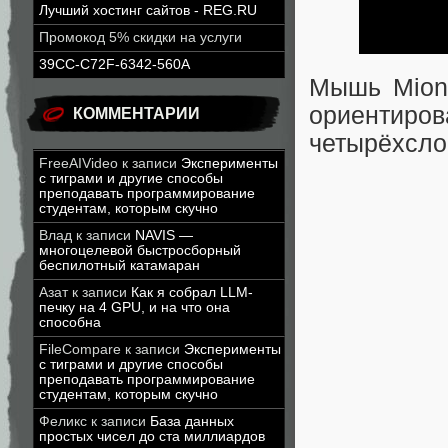
Лучший хостинг сайтов - REG.RU
Промокод 5% скидки на услуги
39CC-C72F-6342-560A
Мышь Mioni
ориенти
КОММЕНТАРИИ
четырёхсло
FreeAIVideo
к записи
Эксперименты
с тиграми и другие способы
преподавать программирование
студентам, которым скучно
Влад
к записи
NAVIS —
многоцелевой быстросборный
беспилотный катамаран
Азат
к записи
Как я собрал LLM-
печку на 4 GPU, и на что она
способна
FileCompare
к записи
Эксперименты
с тиграми и другие способы
преподавать программирование
студентам, которым скучно
Феликс
к записи
База данных
простых чисел до ста миллиардов