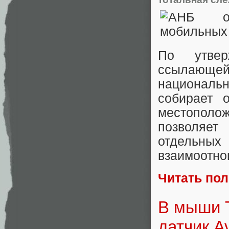
По утве
ссылающейс
национал
собирает 
местополож
позволяе
отдельных
взаимоотно
Читать по
В мыши T
датчик A