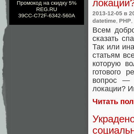
локации
Промокод на скидку 5%
REG.RU
2013-12-05
в 2
39CC-C72F-6342-560A
datetime
,
PHP
,
Всем добро
сказать сп
Так или ин
статьям вс
которую во
готового 
вопрос — 
локации? И
Читать по
Украдено
социаль