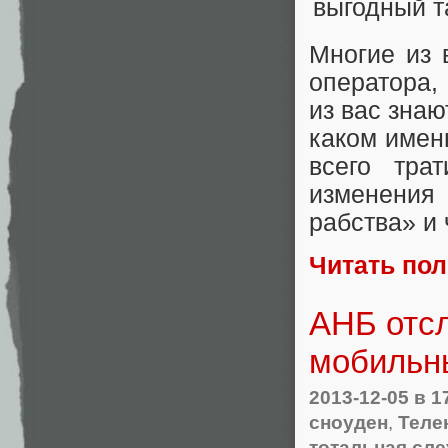
Многие из 
оператора,
из вас знаю
каком имен
всего тра
изменения
рабства» и 
Читать по
АНБ отс
мобильн
2013-12-05
в 1
сноуден
,
Теле
тотальная сле