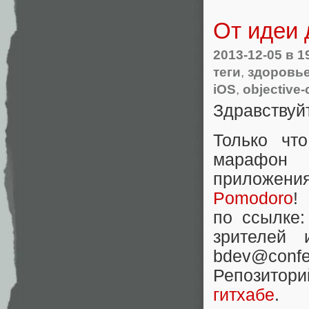
От идеи 
2013-12-05
в 1
теги
,
здоровь
iOS
,
objective-
Здравствуйт
Только чт
марафон
приложения
Pomodoro
!
по ссылке
зрителей 
bdev@confer
Репозитори
гитхабе
.