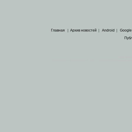
Главная
|
Архив новостей
|
Android
|
Google
Пуб
Все пра
Основными материалами сайта являются
архивные ко