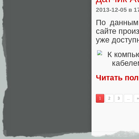
2013-12-05
в 1
По данным 
сайте прои
уже доступн
Читать по
1
2
3
...
»